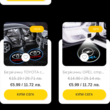
-61%
-60%
Безжични TOYOTA странични светлини за врата на кола, 2 броя, LED лого
Безжични OPEL странични светлини за врата на кола JQ-666, 2 броя LED лого
€15.19 / 29.71 лв.
€14.90 / 29.14 лв.
€5.99 / 11.72 лв.
€5.99 / 11.72 лв.
КУПИ СЕГА
КУПИ СЕГА