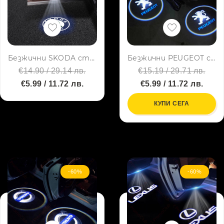
Безжични SKODA странични светлини за врата на кола JQ-666, 2 броя LED лого
Безжични PEUGEOT странични светлини за врата на кола, 2 броя, LED лого
€14.90 / 29.14 лв.
€15.19 / 29.71 лв.
€5.99 / 11.72 лв.
€5.99 / 11.72 лв.
КУПИ СЕГА
-60%
-60%