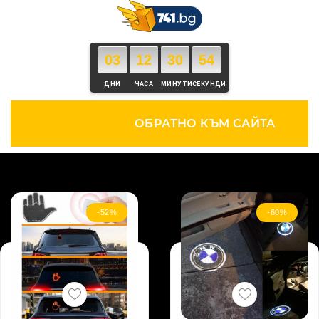
03
12
30
53
ДНИ
ЧАСА
МИНУТИ
СЕКУНДИ
ОБРАТНО КЪМ САЙТА
-52%
-60%