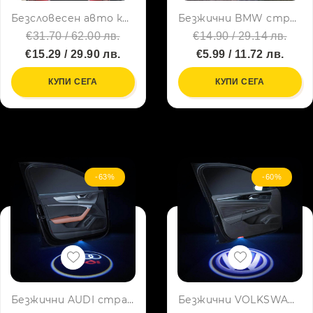
Безсловесен авто комуникатор с жестове за невербална комуникация, незабранена от закона
Безжични BMW странични светлини за врата на кола JQ-666, 2 броя, LED лого, BFO3
€31.70 / 62.00 лв.
€14.90 / 29.14 лв.
€15.29 / 29.90 лв.
€5.99 / 11.72 лв.
КУПИ СЕГА
КУПИ СЕГА
-63%
-60%
Безжични AUDI странични светлини за врата на кола JQ-666, 2 броя, LED лого
Безжични VOLKSWAGEN странични светлини за врата на кола JQ-666, 2 броя LED лого, BFO3