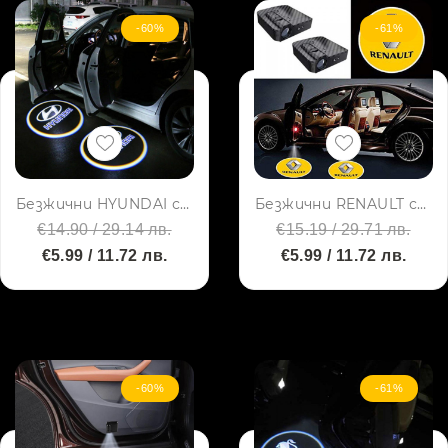
-60%
-61%
Безжични HYUNDAI странични светлини за врата на кола JQ-666, 2 броя LED лого
Безжични RENAULT странични светлини за врата на кола, 2 броя, LED лого
€14.90 / 29.14 лв.
€15.19 / 29.71 лв.
€5.99 / 11.72 лв.
€5.99 / 11.72 лв.
-60%
-61%