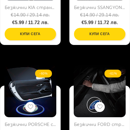
Безжични KIA странични светлини за врата на кола JQ-666, 2 броя LED лого
Безжични SSANGYONG странични светлини за врата на кола JQ-666, 2 броя LED лого
€14.90 / 29.14 лв.
€14.90 / 29.14 лв.
€5.99 / 11.72 лв.
€5.99 / 11.72 лв.
КУПИ СЕГА
КУПИ СЕГА
-60%
-61%
Безжични PORSCHE странични светлини за врата на кола JQ-666, 2 броя LED лого
Безжични FORD странични светлини за врата на кола JQ-666, 2 броя, LED лого