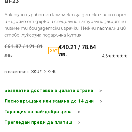
BF23
Локсозно изработен комплект за детско чаено парт
и - изцяло от дърво и специални натурални защитни
пигменти бои задетски играчки. Нежни пастелни цв
етове. Луксозна подаръчна кутия
€61.87 / 121.01
€40.21 / 78.64
-35%
лв.
лв.
4.6
★
★
★
★
★
в наличност
SKU#: 27240
Безплатна доставка в цялата страна
Лесно връщане или замяна до 14 дни
Гаранция за най-добра цена
Прегледай преди да платиш