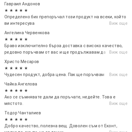
вторник беше при мен.
Гавраил Андонов
★ ★ ★ ★ ★
Определено бих препоръчал този продукт на всеки, който
ви интересува
Виж още
Ангелина Червенкова
★ ★ ★ ★ ★
Браво изключително бърза доставка с високо качество,
редовно поръчвам от вас и ще продължавам да го правя.
Виж още
Христо Месаров
★ ★ ★ ★ ★
Чудесен продукт, добра цена. Пак ще поръчвам
Виж още
Чайка Ангелова
★ ★ ★ ★ ★
Ако се съмнявате дали да поръчате, недейте. Това е
мястото.
Виж още
Тодор Чанталиев
★ ★ ★ ★ ★
Добро качество, полезна вещ. Доволен съм от Еконт,