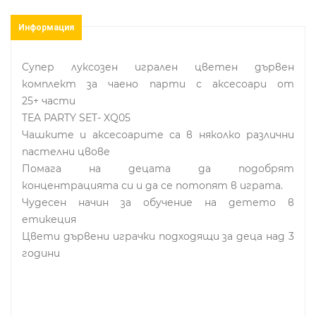
Информация
Супер луксозен игрален цветен дървен
комплект за чаено парти с аксесоари от
25+ части
TEA PARTY SET- XQ05
Чашките и аксесоарите са в няколко различни
пастелни цвове
Помага на децата да подобрят
концентрацията си и да се потопят в играта.
Чудесен начин за обучение на детето в
етикеция
Цвети дървени играчки подходящи за деца над 3
години