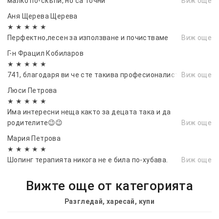
малко по-скъпи, но са точни
Виж още
Аня Щерева Щерева
★ ★ ★ ★ ★
Перфектно,лесен за използване и почистваме
Виж още
Г-н Фрацил Кобиларов
★ ★ ★ ★ ★
741, благодаря ви че сте такива професионалисти!
Виж още
Люси Петрова
★ ★ ★ ★ ★
Има интересни неща както за децата така и да
родителите😉😉
Виж още
Мария Петрова
★ ★ ★ ★ ★
Шопинг терапията никога не е била по-хубава.
Виж още
Вижте още от категорията
Разгледай, харесай, купи