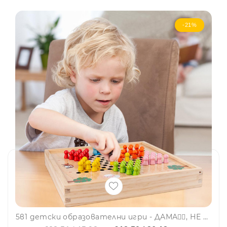
-21%
5в1 детски образователни игри - ДАМА🕴🏻, НЕ СЕ СЪРДИ ЧОВЕЧЕ🎲, ЛАБИРИНТ🐍, БЯЛА ДЪСКА ⬜ и МАДЖОНГ💥 BT02, BF23