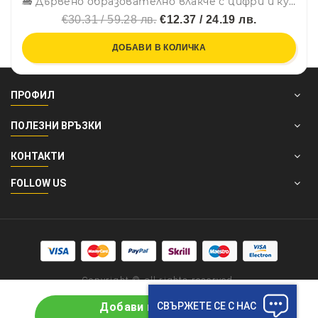
🚂 Дървено образователно влакче с цифри и кукички МОНТЕСОРИ CQ01, BF23
€30.31 / 59.28 лв.
€12.37 / 24.19 лв.
ДОБАВИ В КОЛИЧКА
ПРОФИЛ
ПОЛЕЗНИ ВРЪЗКИ
КОНТАКТИ
FOLLOW US
Copyright © all rights reserved.
СВЪРЖЕТЕ СЕ С НАС
Добави в количката