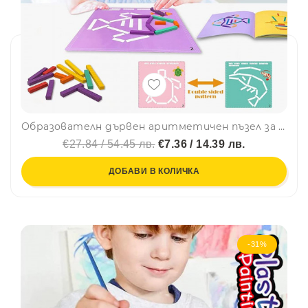
Образователн дървен аритметичен пъзел за логическо мислене и развиване на въображение YF04, BF23
€27.84 / 54.45 лв.
€7.36 / 14.39 лв.
ДОБАВИ В КОЛИЧКА
-31%