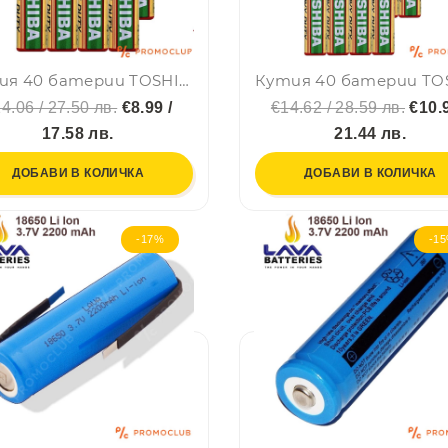
Кутия 40 батерии TOSHIBA HEAVY DUTY 1.5V LR3 AA (по-големите)
4.06 / 27.50 лв.
€8.99 /
€14.62 / 28.59 лв.
€10.9
17.58 лв.
21.44 лв.
ДОБАВИ В КОЛИЧКА
ДОБАВИ В КОЛИЧКА
-17%
-1