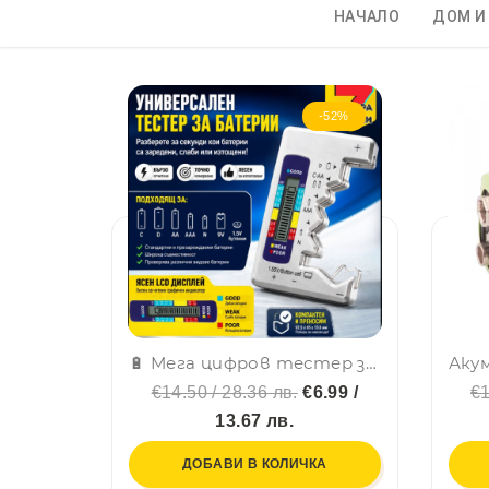
НАЧАЛО
ДОМ И
-52%
🔋 Мега цифров тестер за батерии Voltra за 7 размера алкални и акумулаторни батерии
€14.50 / 28.36 лв.
€6.99 /
€1
13.67 лв.
ДОБАВИ В КОЛИЧКА