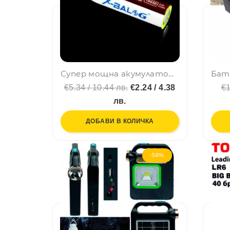
Супер мощна акумулаторна батерия модел 18650 LiIon 4.2V 3200 mAh РЕАЛНИ
€5.34 / 10.44 лв.
€2.24 / 4.38
€1
лв.
ДОБАВИ В КОЛИЧКА
-56%