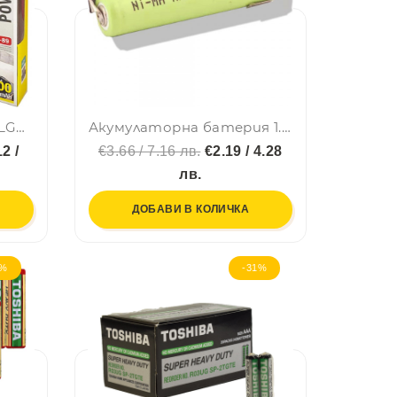
Преносима батерия KLGO KP-89 POWER BANK, 20000mAh с дисплей
Акумулаторна батерия 1.2V/1100mAh AAA-R03 LAVA
2 /
€3.66 / 7.16 лв.
€2.19 / 4.28
лв.
ДОБАВИ В КОЛИЧКА
5%
-31%