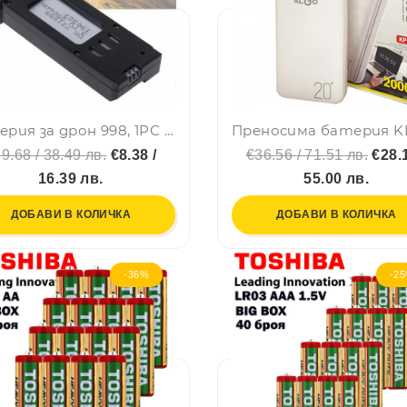
Батерия за дрон 998, 1PC 3.7V 600mAh акумулаторна литиева батерия за дрон E88/E99/P5 Pro
9.68 / 38.49 лв.
€8.38 /
€36.56 / 71.51 лв.
€28.1
16.39 лв.
55.00 лв.
ДОБАВИ В КОЛИЧКА
ДОБАВИ В КОЛИЧКА
-36%
-2