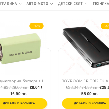
 ГРАДИНА
АВТО-МОТО
ДЕТСКИ СВЯТ
ТЕХНИК
-42%
-2
Акумулаторна батерия LAVA 9V/250mAh 6F22
4.83 / 29.00 лв.
€8.64 /
€38.34 / 74.99 лв.
€28.1
16.90 лв.
55.00 лв.
ДОБАВИ В КОЛИЧКА
ДОБАВИ В КОЛИЧКА