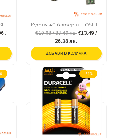
Кутия 40 батерии TOSHIBA HEAVY DUTY 1.5V R03 AAA (за дистанционни и др.)
Кутия 40 батерии TOSHIBA Super Heavy Duty R03UG SP- 2TGTE Size AAA- усилени
6 /
€19.68 / 38.49 лв.
€13.49 /
26.38 лв.
ДОБАВИ В КОЛИЧКА
5%
-34%