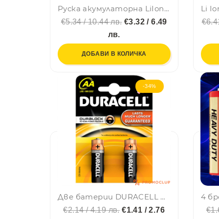
Руска акумулаторна LiIon батерия RAKIETA 3.7V 3300 mAh
€5.34 / 10.44 лв.
€3.32 / 6.49
€6.4
лв.
ДОБАВИ В КОЛИЧКА
-34%
Две батерии DURACELL AA LR06, DURALOCK Alcaline
€2.14 / 4.19 лв.
€1.41 / 2.76
€1.