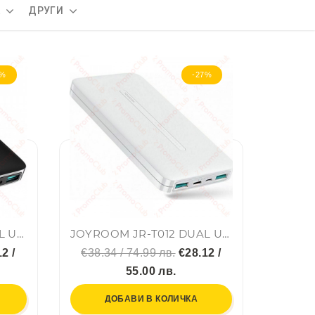
А
ДРУГИ
7%
-27%
JOYROOM JR-T012 DUAL USB Захранваща батерия 10,000MAH, Черен
JOYROOM JR-T012 DUAL USB Захранваща батерия 10,000MAH, Бял
2 /
€38.34 / 74.99 лв.
€28.12 /
55.00 лв.
ДОБАВИ В КОЛИЧКА