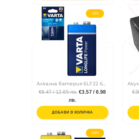
-45%
Алкална батерия 6LF22 6LR61 Longlife Powe VARTA
€6.47 / 12.65 лв.
€3.57 / 6.98
€3
лв.
ДОБАВИ В КОЛИЧКА
-59%