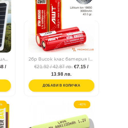
Соларно зарядно за мбилни устройства - USB соларен панел 5W за зареждане на преносима външна батерия
2бр Висок клас батерия IMR 18650 литиево-йонна, 3000mAh, 43.0 gr., BFO2
8 /
€21.92 / 42.87 лв.
€7.15 /
13.98 лв.
ДОБАВИ В КОЛИЧКА
3%
-40%