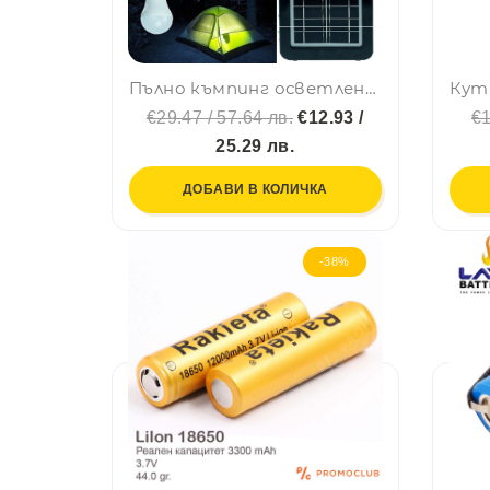
Пълно къмпинг осветление: солар, батерии, USB, прожектор с три лампи, POWERBANK... Какво повече?
€29.47 / 57.64 лв.
€12.93 /
€1
25.29 лв.
ДОБАВИ В КОЛИЧКА
-38%