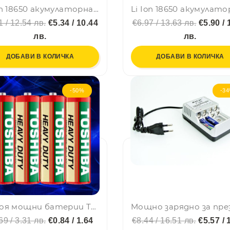
Li Ion 18650 акумулаторна батерия LAVA висок клас 3.7V 2200 mAh, БЕЗ ПЪПКА
1 / 12.54 лв.
€5.34 / 10.44
€6.97 / 13.63 лв.
€5.90 / 
лв.
лв.
ДОБАВИ В КОЛИЧКА
ДОБАВИ В КОЛИЧКА
-50%
-3
4 броя мощни батерии TOSHIBA HEAVY DUTY R6 1.5V
69 / 3.31 лв.
€0.84 / 1.64
€8.44 / 16.51 лв.
€5.57 / 