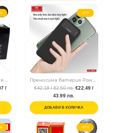
8%
-47%
Акумулаторна батерия UKC 6V 7Ah WST-7(6V7AH) - оловно-киселинна, акумулатор
Преносима батерия Powerbank EARLDOM PB49 10000mAh
7 /
€42.18 / 82.50 лв.
€22.49 /
43.99 лв.
ДОБАВИ В КОЛИЧКА
6%
-67%