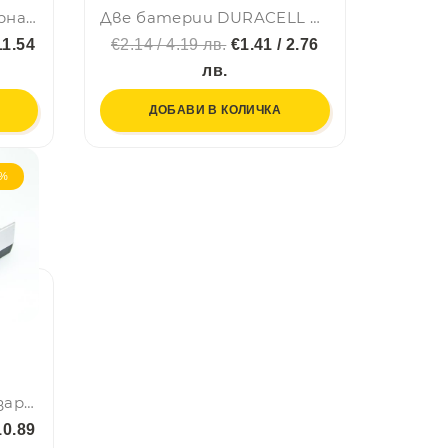
Li Ion 18650 акумулаторна батерия LAVA висок клас 3.7V 2200 mAh, с пъпка
Две батерии DURACELL AAА, 1.5V LR03, DURALOCK Alcaline
11.54
€2.14 / 4.19 лв.
€1.41 / 2.76
лв.
ДОБАВИ В КОЛИЧКА
4%
Mощно зарядно за презареждащи батерии MAXDAY A-612 АА / ААА
10.89