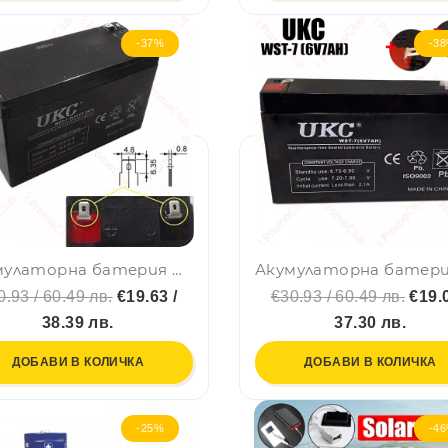
-37%
-3
Акумулаторна батерия UKC 12V 7Ah WST-7.2(12V7.2AH) - оловно-киселинна, акумулатор
0.93 / 60.49 лв.
€19.63 /
€30.93 / 60.49 лв.
€19.0
38.39 лв.
37.30 лв.
ДОБАВИ В КОЛИЧКА
ДОБАВИ В КОЛИЧКА
-25%
-4