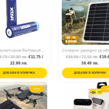
Акумулаторна батерия NCR18650D 3.6V/3300mAh 10A XTAR, вградена платка
5.75 / 30.80 лв.
€11.75 /
€36.56 / 71.51 лв.
€19.6
22.98 лв.
38.49 лв.
ДОБАВИ В КОЛИЧКА
ДОБАВИ В КОЛИЧКА
-57%
-2