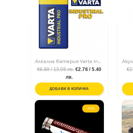
Алкална батерия Varta Industrial PRO Alkaline 6LR61 6LF22
€6.69 / 13.08 лв.
€2.76 / 5.40
€1
лв.
ДОБАВИ В КОЛИЧКА
-58%