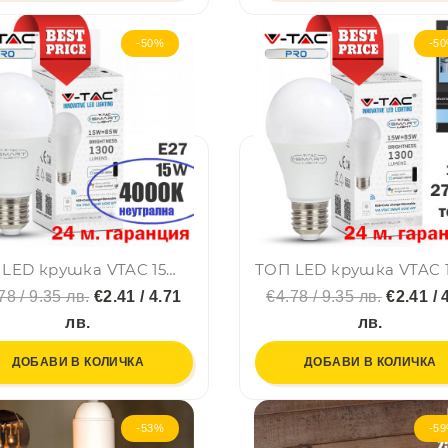
-50%
-5
ТОП LED крушка VTAC 15W 4000K неутрална, Е27, A60, термопластик, нечуплива, 24 мес. гар.
78 / 9.35 лв.
€2.41 / 4.71
€4.78 / 9.35 лв.
€2.41 / 
лв.
лв.
ДОБАВИ В КОЛИЧКА
ДОБАВИ В КОЛИЧКА
-53%
-5