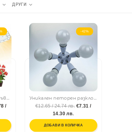
А
ДРУГИ
6%
-42%
45W Професионална сгъваема лампа за отглеждане на растения🌵
Уникален петорен разклонител за крушки Е27, 5 в 1
8 /
€12.65 / 24.74 лв.
€7.31 /
14.30 лв.
ДОБАВИ В КОЛИЧКА