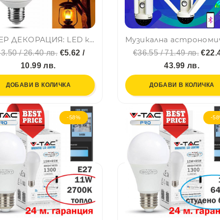
СYПЕР ДЕКОРАЦИЯ: LED крушка ПЛАМЪК 🔥
3.50 / 26.40 лв.
€5.62 /
€36.55 / 71.49 лв.
€22.4
10.99 лв.
43.99 лв.
ДОБАВИ В КОЛИЧКА
ДОБАВИ В КОЛИЧКА
-58%
-5