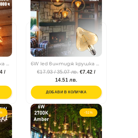
6W led винтидж крушка димираща кехлибар, енергоспестяваща, звезда, BF22
6W led винтидж крушка димираща кехлибар, енергоспестяваща, сърце, BF22
4 /
€17.93 / 35.07 лв.
€7.42 /
14.51 лв.
ДОБАВИ В КОЛИЧКА
7%
-51%