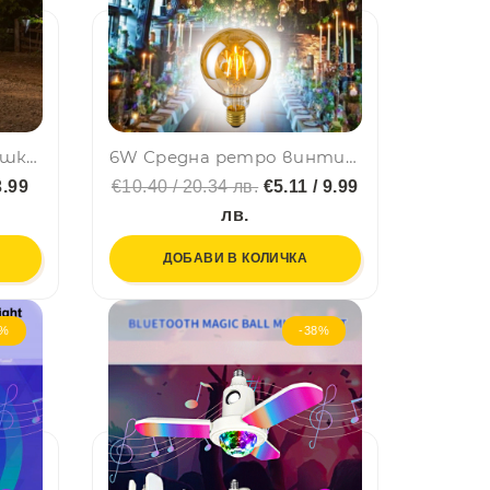
Мощна жълта LED крушка 9W E27 YELLOW, за дома и градината
6W Средна ретро винтидж LED крушка E27, LED BULB 2700K, огледална повърхност, amber кехлибар, винтидж, BF22
3.99
€10.40 / 20.34 лв.
€5.11 / 9.99
лв.
ДОБАВИ В КОЛИЧКА
8%
-38%