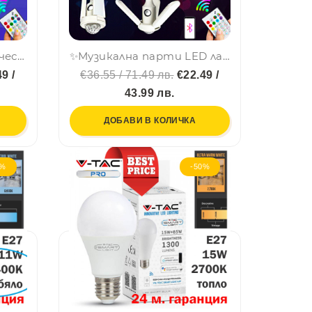
Музикална астрономическа LED лампа с 3 лъча и вградена bluetooth тонколона
✨Музикална парти LED лампа с 3 лъча и вградена bluetooth тонколона🎇
9 /
€36.55 / 71.49 лв.
€22.49 /
43.99 лв.
ДОБАВИ В КОЛИЧКА
8%
-50%