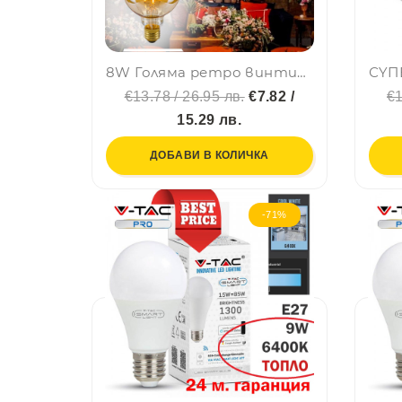
8W Голяма ретро винтидж LED крушка E27, LED BULB 2700K, огледална повърхност, amber кехлибар, винтидж, BF22
€13.78 / 26.95 лв.
€7.82 /
€1
15.29 лв.
ДОБАВИ В КОЛИЧКА
-71%