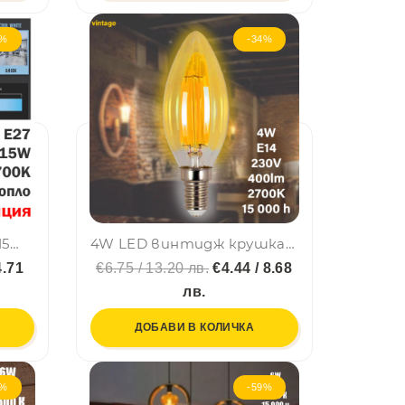
0%
-34%
ТОП LED крушка VTAC 15W 6400K студено бяла, Е27, A60, термопластик, нечуплива, 24 мес. гар.
4W LED винтидж крушка Е14- LED КРУШКА VINTAGE BFV35 LED 4W E14-2700
4.71
€6.75 / 13.20 лв.
€4.44 / 8.68
лв.
ДОБАВИ В КОЛИЧКА
9%
-59%