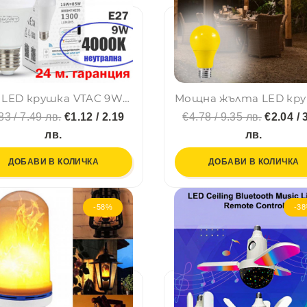
ТОП LED крушка VTAC 9W 4000K неутрална, Е27, A60, термопластик, нечуплива, 24 мес. гар.
83 / 7.49 лв.
€1.12 / 2.19
€4.78 / 9.35 лв.
€2.04 / 
лв.
лв.
ДОБАВИ В КОЛИЧКА
ДОБАВИ В КОЛИЧКА
-58%
-3