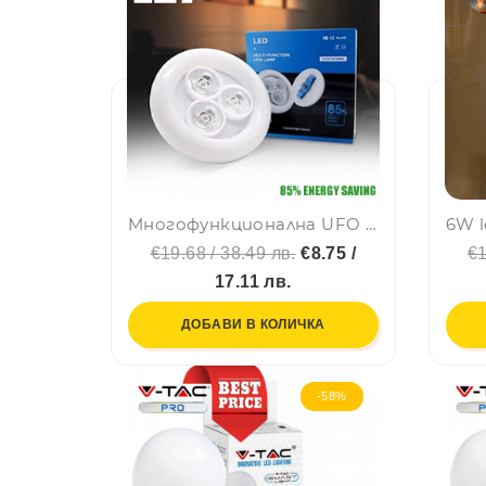
Mногофункционална UFO лампа E27, 36w, бяла светлина, AC165-265V, 85% ENERGY SAVING
€19.68 / 38.49 лв.
€8.75 /
€1
17.11 лв.
ДОБАВИ В КОЛИЧКА
-58%