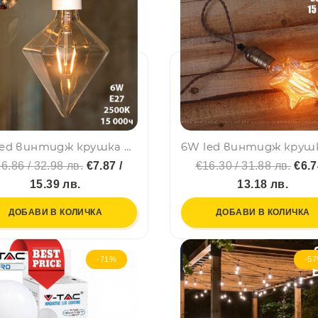
6W led винтидж крушка димираща кехлибар, енергоспестяваща, рубин, BF22
6.86 / 32.98 лв.
€7.87 /
€16.30 / 31.88 лв.
€6.7
15.39 лв.
13.18 лв.
ДОБАВИ В КОЛИЧКА
ДОБАВИ В КОЛИЧКА
-71%
-5