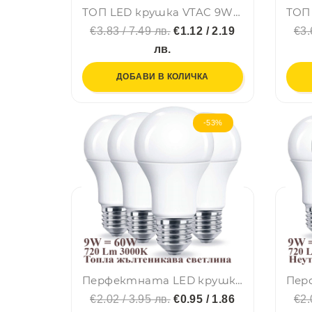
ТОП LED крушка VTAC 9W 2700K топла жълтеникава, Е27, A60, термопластик, нечуплива, 24 мес. гар.
€3.83 / 7.49 лв.
€1.12 / 2.19
€3.
лв.
ДОБАВИ В КОЛИЧКА
-53%
Перфектната LED крушка 9W, 3000K, топла жълтеникава светлина,аналог 60W жичка, BFO
€2.02 / 3.95 лв.
€0.95 / 1.86
€2.