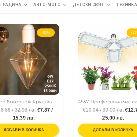
 ГРАДИНА
АВТО-МОТО
ДЕТСКИ СВЯТ
ТЕХНИК
-53%
-3
6W led винтидж крушка димираща кехлибар, енергоспестяваща, рубин, BF22
6.86 / 32.98 лв.
€7.87 /
€19.94 / 39.00 лв.
€12.7
15.39 лв.
25.00 лв.
ДОБАВИ В КОЛИЧКА
ДОБАВИ В КОЛИЧКА