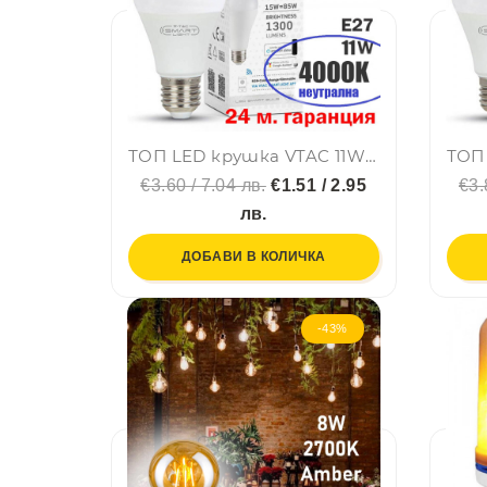
ТОП LED крушка VTAC 11W 4000K неутрална, SAMSUNG чип, Е27, A60, термопластик, нечуплива, 24 мес. гар.
€3.60 / 7.04 лв.
€1.51 / 2.95
€3.
лв.
ДОБАВИ В КОЛИЧКА
-43%