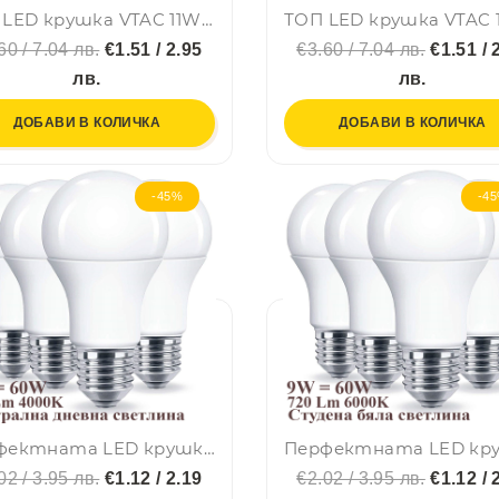
ТОП LED крушка VTAC 11W 2700K топла жълтеникава, Е27, A60, термопластик, нечуплива, 24 мес. гар.
60 / 7.04 лв.
€1.51 / 2.95
€3.60 / 7.04 лв.
€1.51 / 
лв.
лв.
ДОБАВИ В КОЛИЧКА
ДОБАВИ В КОЛИЧКА
-45%
-4
Перфектната LED крушка 9W, 4000K, неутрална дневна светлина, аналог 60W жичка, BFO
02 / 3.95 лв.
€1.12 / 2.19
€2.02 / 3.95 лв.
€1.12 / 