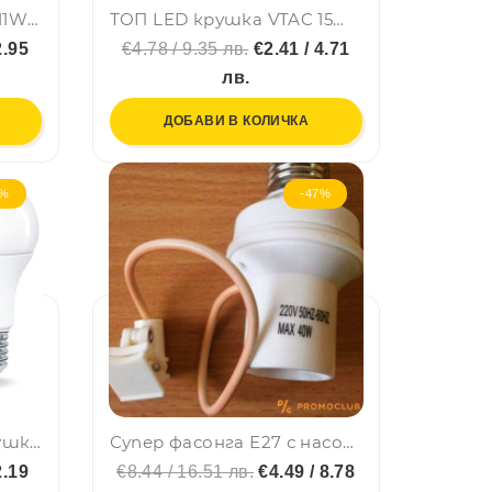
ТОП LED крушка VTAC 11W 6400K студено бяла, Е27, A60, термопластик, нечуплива, 24 мес. гар.
ТОП LED крушка VTAC 15W 2700K топло жълтеникава, Е27, A60, термопластик, нечуплива, 24 мес. гар.
2.95
€4.78 / 9.35 лв.
€2.41 / 4.71
лв.
ДОБАВИ В КОЛИЧКА
5%
-47%
Перфектната LED крушка 9W, 6000K, студена бяла светлина, аналог на 60W жичка, BFO
Супер фасонга Е27 с насочващ се прецизен датчик за автоматичен нощен режим
2.19
€8.44 / 16.51 лв.
€4.49 / 8.78