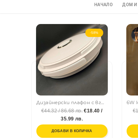
НАЧАЛО
ДОМ И
-58%
Дизайнерски плафон с вградена Bluetooth колонка- бяло, LED интериорна лампа, 40см
€44.32 / 86.68 лв.
€18.40 /
€1
35.99 лв.
ДОБАВИ В КОЛИЧКА