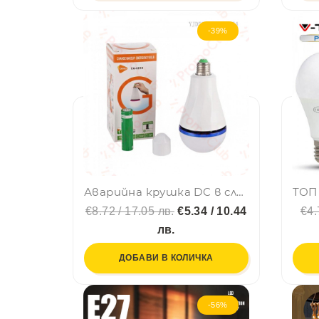
-39%
Аварийна крушка DC в случай на прекъсване на захранването в дома и къмпинг 15W FA-6915
€8.72 / 17.05 лв.
€5.34 / 10.44
€4.
лв.
ДОБАВИ В КОЛИЧКА
-56%