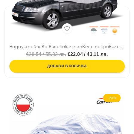
Водоустойчиво висококачествено покривало полукалъф за автомобил размер XL ХЛ 295 cm x 130 cm сив CarPassion
€28.54 / 55.82 лв.
€22.04 / 43.11 лв.
ДОБАВИ В КОЛИЧКА
-23%