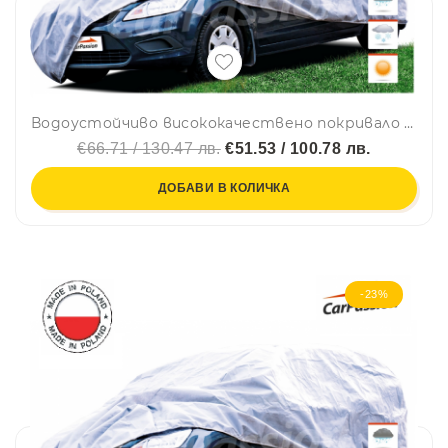
Водоустойчиво висококачествено покривало Perfectза SUV Ван размер XL ХЛ 415cm сив CarPassion
€66.71 / 130.47 лв.
€51.53 / 100.78 лв.
ДОБАВИ В КОЛИЧКА
-23%