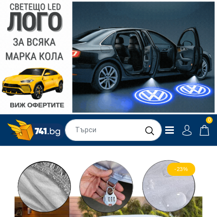
0
-23%