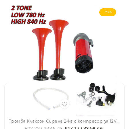
-23%
Тромба Клаксон Сирена 2-ка с компресор за 12V кола камион бус
€22.23 / 43.48 лв.
€17.17 / 33.58 лв.