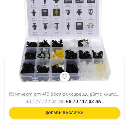
Комплект от 418 броя фиксиращи авто клипсове закопчалки копка - щипка за кори лайсни панели табло и др. за Honda Хонда
€11.27 / 22.04 лв.
€8.70 / 17.02 лв.
ДОБАВИ В КОЛИЧКА