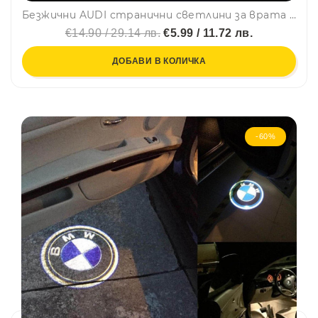
Безжични AUDI странични светлини за врата на кола JQ-666, 2 броя, LED лого, BFO3
€14.90 / 29.14 лв.
€5.99 / 11.72 лв.
ДОБАВИ В КОЛИЧКА
-60%