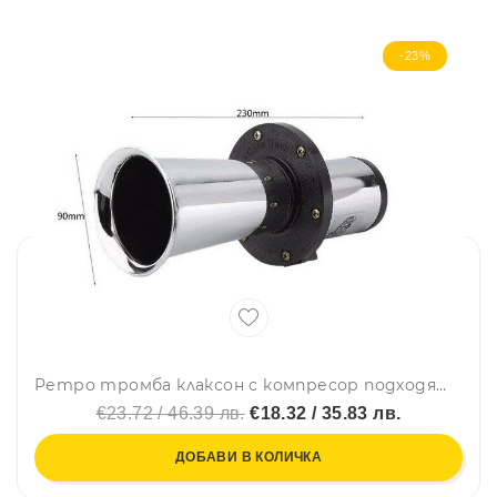
-23%
Ретро тромба клаксон с компресор подходящ за всички превозни средства на 12v 110dB
€23.72 / 46.39 лв.
€18.32 / 35.83 лв.
ДОБАВИ В КОЛИЧКА