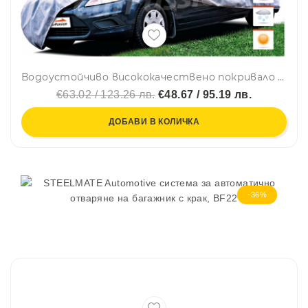
Водоустойчиво висококачествено покривало Perfect за SUV ван размер L Л 465 cm x 145 cm сив CarPassion
€63.02 / 123.26 лв.
€48.67 / 95.19 лв.
ДОБАВИ В КОЛИЧКА
-36%