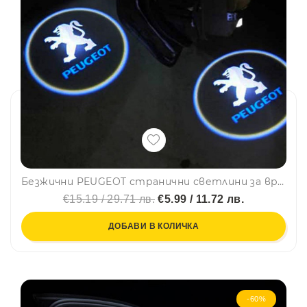
Безжични PEUGEOT странични светлини за врата на кола, 2 броя, LED лого
€15.19 / 29.71 лв.
€5.99 / 11.72 лв.
ДОБАВИ В КОЛИЧКА
-60%