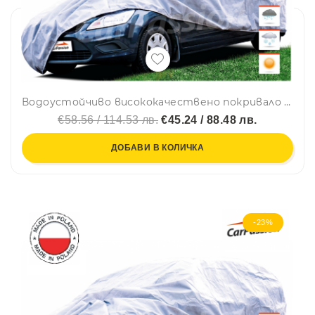
Водоустойчиво висококачествено покривало Perfect за автомобил размер XL ХЛ 150 cm x 485 cm сив CarPassion
€58.56 / 114.53 лв.
€45.24 / 88.48 лв.
ДОБАВИ В КОЛИЧКА
-23%