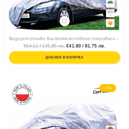
Водоустойчиво висококачествено покривало Perfect за автомобил размер M М сив CarPassion
€54.12 / 105.85 лв.
€41.80 / 81.75 лв.
ДОБАВИ В КОЛИЧКА
-23%