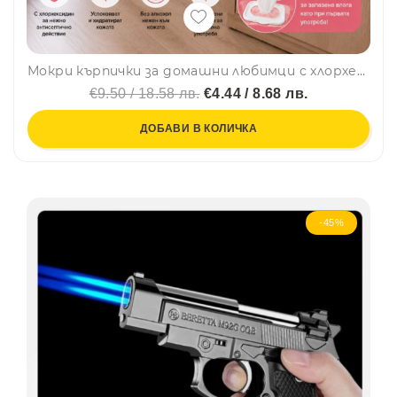
Мокри кърпички за домашни любимци с хлорхексидин – 50 броя, чисти лапи по всяко време
€9.50 / 18.58 лв.
€4.44 / 8.68 лв.
ДОБАВИ В КОЛИЧКА
-45%