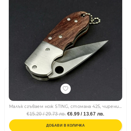
Малък сгъваем нож STING, стомана 425, чирени орех, подаръчна кутия
€15.20 / 29.73 лв.
€6.99 / 13.67 лв.
ДОБАВИ В КОЛИЧКА