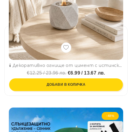
🕯️ Декоративно огнище от цимент с истински пламък, на биоетанол, 13 × 13 × 10 см
€12.25 / 23.96 лв.
€6.99 / 13.67 лв.
ДОБАВИ В КОЛИЧКА
-48%