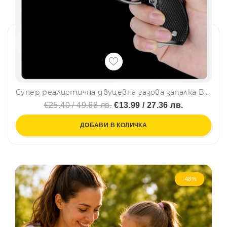
Супер реалистична двуцевна газова запалка BERETTA M92G CQB, ветроупорна, пиезо запалване
€25.40 / 49.68 лв.
€13.99 / 27.36 лв.
ДОБАВИ В КОЛИЧКА
-48%