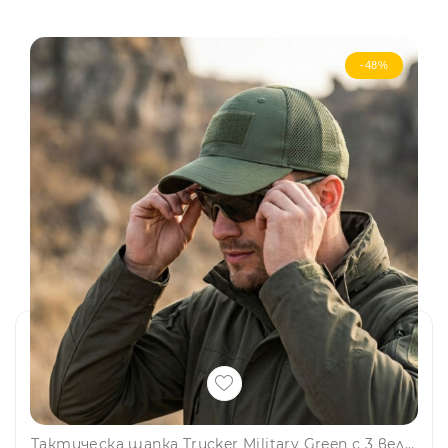
-48%
Тактическа шапка Trucker Military Green с 3 велкро панела за нашивки и емблеми - направи собствен дизайн