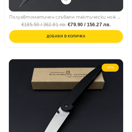
Полуавтоматичен сгъваем тактически нож EXTREMA RATIO BD4 CINTRACTOR Black, немска супер стомана BÖHLER N60, подаръчна кутия
€185.50 / 362.81 лв.
€79.90 / 156.27 лв.
ДОБАВИ В КОЛИЧКА
-57%