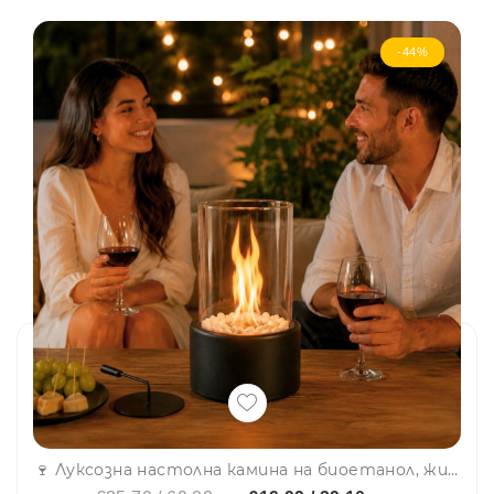
-44%
🍷 Луксозна настолна камина на биоетанол, жив пламък, без миризми, за вътрешна и външна употреба, 21 см.