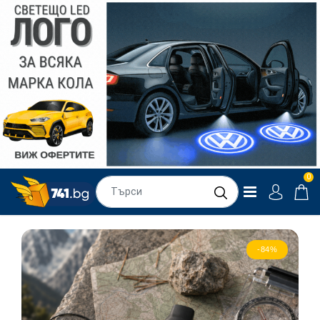
0
-84%