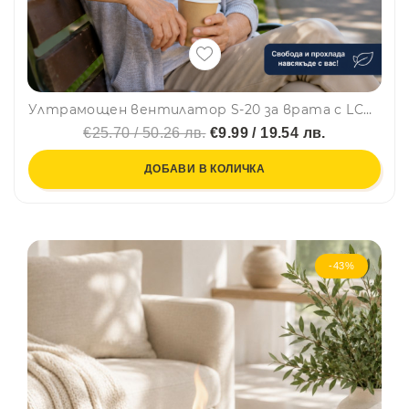
Ултрамощен вентилатор S-20 за врата с LCD екран, hands free прохлада където и да си
€25.70 / 50.26 лв.
€9.99 / 19.54 лв.
ДОБАВИ В КОЛИЧКА
-43%