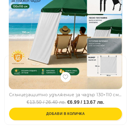
Слънцезащитно удължение за чадър 130×110 см с UPF50, за къмпинга и плажа, 2 бр. колчета за връзване на земята
€13.50 / 26.40 лв.
€6.99 / 13.67 лв.
ДОБАВИ В КОЛИЧКА