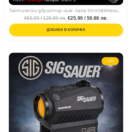
Тактически двуостър нож- кама Smith&Wesson Х.Р.Т. за врат, ботуш, колан, кания с клипс и верижка
€65.90 / 128.89 лв.
€25.90 / 50.66 лв.
ДОБАВИ В КОЛИЧКА
-49%