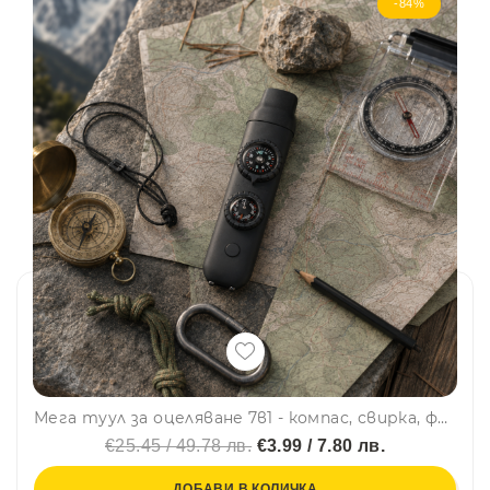
-84%
Мега туул за оцеляване 7в1 - компас, свирка, фенерче, термометър, лупа, сигнално огледало, скрито отделение - BLACK
€25.45 / 49.78 лв.
€3.99 / 7.80 лв.
ДОБАВИ В КОЛИЧКА