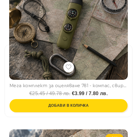
Мега комплект за оцеляване 7в1 - компас, свирка, фенерче, термометър, лупа, сигнално огледало, скрито отделение - GREEN
€25.45 / 49.78 лв.
€3.99 / 7.80 лв.
ДОБАВИ В КОЛИЧКА