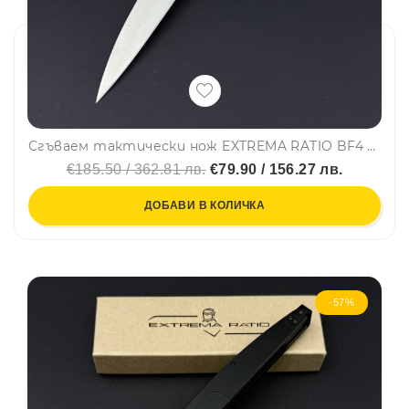
Сгъваем тактически нож EXTREMA RATIO BF4 R Satin, немска супер стомана BÖHLER N60, подаръчна кутия
€185.50 / 362.81 лв.
€79.90 / 156.27 лв.
ДОБАВИ В КОЛИЧКА
-57%