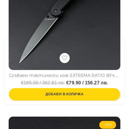
Сгъваем тактически нож EXTREMA RATIO BF4 Lucky Black, немска супер стомана BÖHLER N60, подаръчна кутия
€185.50 / 362.81 лв.
€79.90 / 156.27 лв.
ДОБАВИ В КОЛИЧКА
-54%