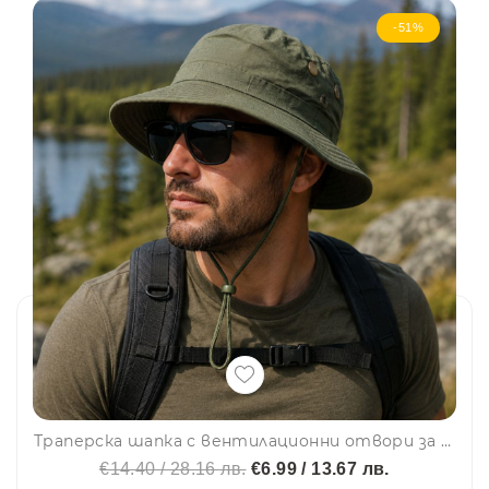
-51%
Траперска шапка с вентилационни отвори за лов, риболов и туризъм Military green, регулируема връзка
€14.40 / 28.16 лв.
€6.99 / 13.67 лв.