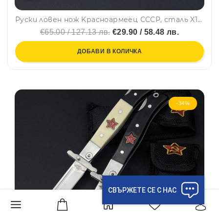
Руски ловен нож Kрасноармеец СССР, сталь X12МФ, ручбная работа, ковка, кожена кания, шита
€65.00 / 127.13 лв.
€29.90 / 58.48 лв.
ДОБАВИ В КОЛИЧКА
-34%
СВЪРЖЕТЕ СЕ С НАС