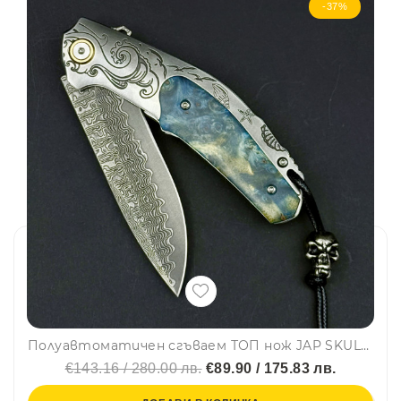
-37%
Полуавтоматичен сгъваем ТОП нож JAP SKULL DAMASKUS МК-17 с палец за отваряне, стомана VG10 damask, дръжка отметал и седеф, кобур
€143.16 / 280.00 лв.
€89.90 / 175.83 лв.