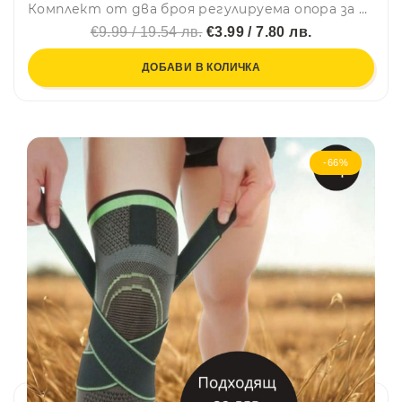
Комплект от два броя регулируема опора за свода на стъпалото с гел омекотяване, с две каишки за още по-точно прилягане - 7147
€9.99 / 19.54 лв.
€3.99 / 7.80 лв.
ДОБАВИ В КОЛИЧКА
-66%