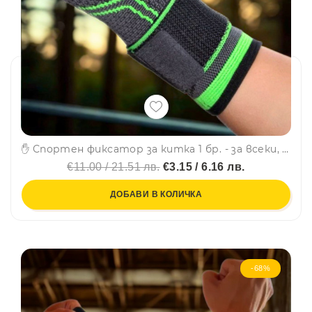
✋ Спортен фиксатор за китка 1 бр. - за всеки, който тренира или дълго работи на компютър - 1бр.- LT-2022
€11.00 / 21.51 лв.
€3.15 / 6.16 лв.
ДОБАВИ В КОЛИЧКА
-68%