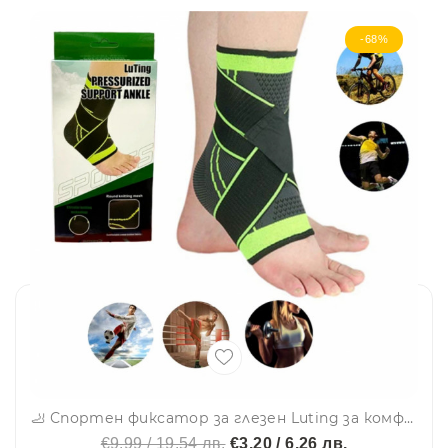
-68%
🦶 Спортен фиксатор за глезен Luting за комфорт при движение- от 36 до 44 номер - 1 бр. LT-2023
€9.99 / 19.54 лв.
€3.20 / 6.26 лв.