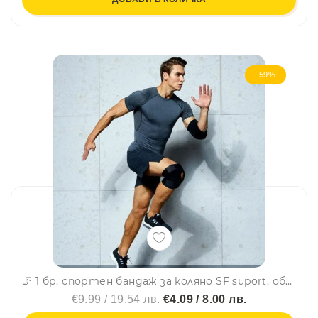
-59%
🦵 1 бр. спортен бандаж за коляно SF suport, облекчава болка и напрежение, универсален размер - 733
€9.99 / 19.54 лв.
€4.09 / 8.00 лв.