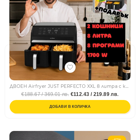
ДВОЕН Airfryer JUST PERFECTO XXL 8 литра с книга 170 рецепти на български – 1700W, 8-в-1, без пържене с олио
€188.67 / 369.01 лв.
€112.43 / 219.89 лв.
ДОБАВИ В КОЛИЧКА
-67%