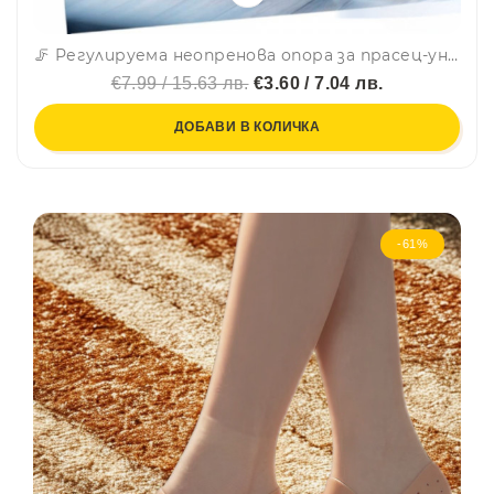
🦵 Регулируема неопренова опора за прасец-универсален размер -778
€7.99 / 15.63 лв.
€3.60 / 7.04 лв.
ДОБАВИ В КОЛИЧКА
-61%