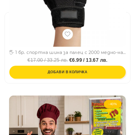
🖐 1 бр. спортна шина за палец с 2000 медно-найлонови влакна – стабилизация, компресия и облекчение при артрит, тендинит и болки в ставите
€17.00 / 33.25 лв.
€6.99 / 13.67 лв.
ДОБАВИ В КОЛИЧКА
-40%