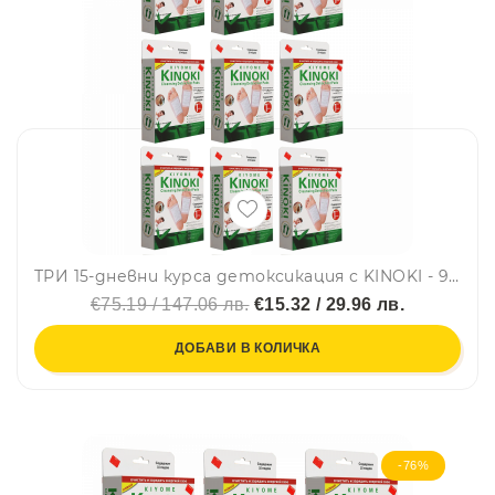
ТРИ 15-дневни курса детоксикация с KINOKI - 90 пластира. Здраве от Изтока, подходящ за всяка възраст. 9 кутии + 3 кутии ПОДАРЪК
€75.19 / 147.06 лв.
€15.32 / 29.96 лв.
ДОБАВИ В КОЛИЧКА
-76%