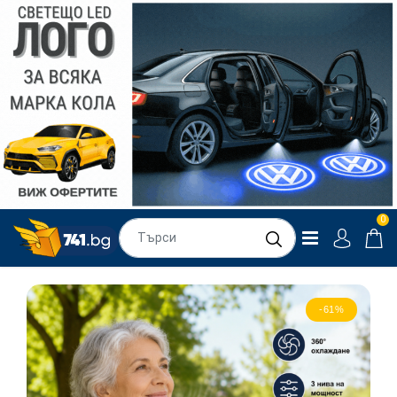
0
-61%