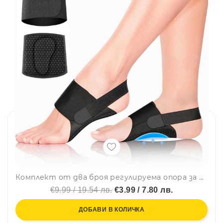
Комплект от два броя регулируема опора за свода на стъпалото с отделни гел подложки за пасване на всяко стъпало - 7150
€9.99 / 19.54 лв.
€3.99 / 7.80 лв.
ДОБАВИ В КОЛИЧКА