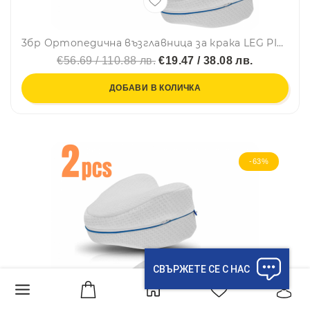
3бр Ортопедична възглавница за крака LEG PILLOW, лекува тялото по време на сън
€56.69 / 110.88 лв.
€19.47 / 38.08 лв.
ДОБАВИ В КОЛИЧКА
-63%
СВЪРЖЕТЕ СЕ С НАС