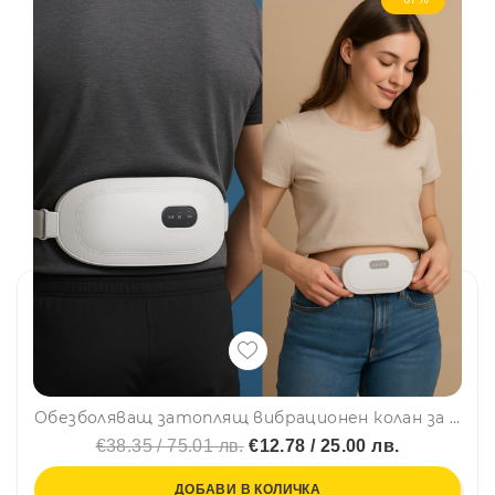
Обезболяващ затоплящ вибрационен колан за болки в корема, кръста и врата Smart Warm Palace Belt, с акумулаторна батерия
€38.35 / 75.01 лв.
€12.78 / 25.00 лв.
ДОБАВИ В КОЛИЧКА