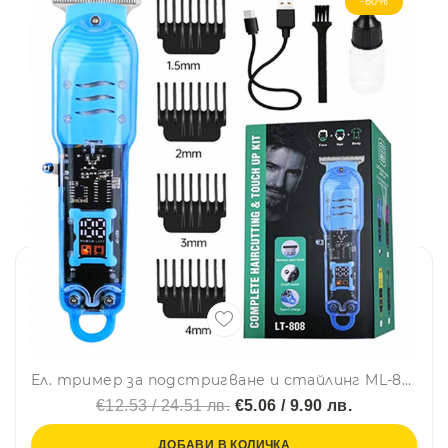
-60%
Ел. тример за подстригване и стайлинг ML-808 с голяма батерия и 4 приставки, TYPE C кабел, дигитален дисплей
€12.53 / 24.51 лв.
€5.06 / 9.90 лв.
ДОБАВИ В КОЛИЧКА