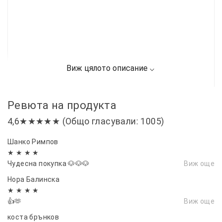
Ревюта на продукта
4,6★★★★★ (Общо гласували: 1005)
Шанко Римпов
★ ★ ★ ★
Чудесна покупка 🐶🐶🐶
Виж още
Нора Балинска
★ ★ ★ ★
👍🫶
Виж още
коста брънков