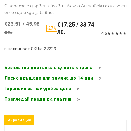
С играта с дървени букви - Аз уча Английски език, учен
ето ще бъде забавно.
€23.51 / 45.98
€17.25 / 33.74
-27%
лв.
лв.
4.6
★
★
★
★
★
в наличност
SKU#: 27229
Безплатна доставка в цялата страна
Лесно връщане или замяна до 14 дни
Гаранция за най-добра цена
Прегледай преди да платиш
Информация