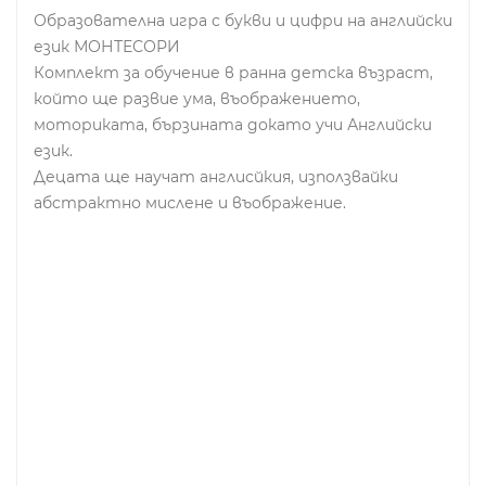
Образователна игра с букви и цифри на английски
език МОНТЕСОРИ
Комплект за обучение в ранна детска възраст,
който ще развие ума, въображението,
моториката, бързината докато учи Английски
език.
Децата ще научат англисйкия, използвайки
абстрактно мислене и въображение.