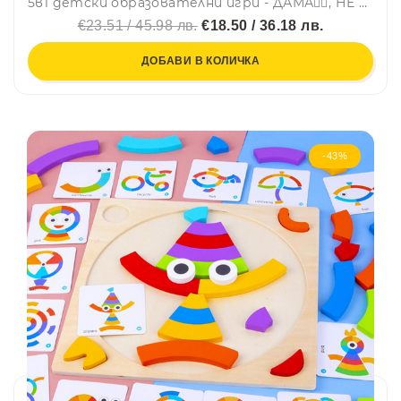
5в1 детски образователни игри - ДАМА🕴🏻, НЕ СЕ СЪРДИ ЧОВЕЧЕ🎲, ЛАБИРИНТ🐍, БЯЛА ДЪСКА ⬜ и МАДЖОНГ💥 BT02, BF23
€23.51 / 45.98 лв.
€18.50 / 36.18 лв.
ДОБАВИ В КОЛИЧКА
-43%