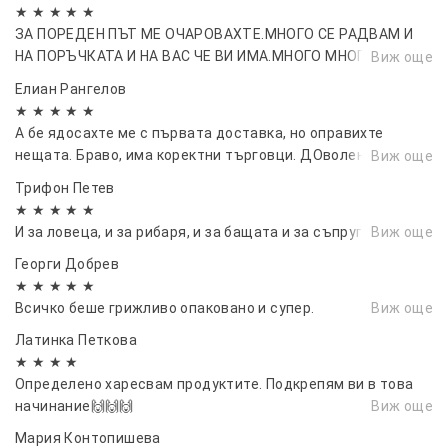
★ ★ ★ ★ ★
ЗА ПОРЕДЕН ПЪТ МЕ ОЧАРОВАХТЕ.МНОГО СЕ РАДВАМ И
НА ПОРЪЧКАТА И НА ВАС ЧЕ ВИ ИМА.МНОГО МНОГО
Виж още
БЛАГОДАРЯ...
Елиан Рангелов
★ ★ ★ ★ ★
А бе ядосахте ме с първата доставка, но оправихте
нещата. Браво, има коректни търговци. ДОволен съм от
Виж още
покупката
Трифон Петев
★ ★ ★ ★ ★
И за ловеца, и за рибаря, и за бащата и за съпруга…
Виж още
Георги Добрев
★ ★ ★ ★ ★
Всичко беше грижливо опаковано и супер.
Виж още
Латинка Петкова
★ ★ ★ ★
Определено харесвам продуктите. Подкрепям ви в това
начинание🙌🙌🙌
Виж още
Мария Контопишева