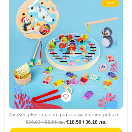
-46%
Дървен двустранен детски магнитен риболов РИБКИ С БУКВИ И ЦИФРИ с въдичка, щипка и кукичка🐠🐟 WD32
€34.03 / 66.56 лв.
€18.50 / 36.18 лв.