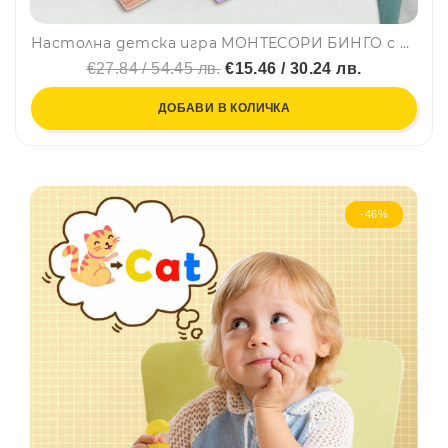
Настолна детска игра МОНТЕСОРИ БИНГО с флаш карти за развиване на бързина, точност и креативност YJH12, BF23
€27.84 / 54.45 лв.
€15.46 / 30.24 лв.
ДОБАВИ В КОЛИЧКА
-46%