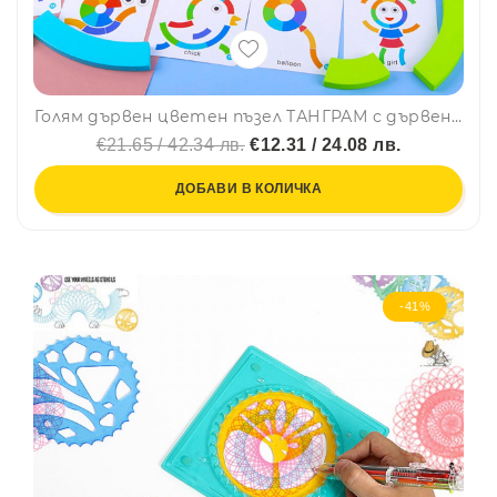
Голям дървен цветен пъзел ТАНГРАМ с дървени блокчета, 15 карти и фигури LCM36
€21.65 / 42.34 лв.
€12.31 / 24.08 лв.
ДОБАВИ В КОЛИЧКА
-41%