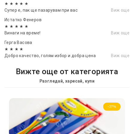
★ ★ ★ ★ ★
Супер е, пак ще пазарувам при вас
Виж още
Истатко Фенеров
★ ★ ★ ★ ★
Винаги на време!
Виж още
Герга Васовa
★ ★ ★ ★
Добро качество, голям избор и добра цена
Виж още
Вижте още от категорията
Разгледай, харесай, купи
-37%