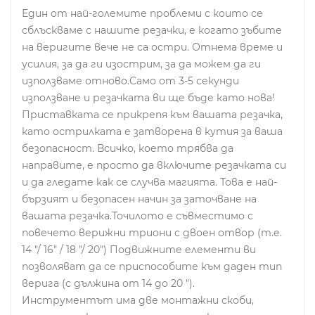
Един от най-големите проблеми с които се
сблъскваме с нашите резачки, е когато зъбите
на веригите вече не са остри. Отнема време и
усилия, за да ги изострим, за да можем да ги
използваме отново.Само от 3-5 секунди
използване и резачката ви ще бъде като нова!
Приставката се прикрепя към вашата резачка,
като острилката е затворена в кутия за ваша
безопасност. Всичко, което трябва да
направите, е просто да включите резачката си
и да гледате как се случва магията. Това е най-
бързият и безопасен начин за заточване на
вашата резачка.Точилото е съвместимо с
повечето верижни триони с двоен отвор (т.е.
14 "/ 16" / 18 "/ 20") Подвижните елементи ви
позволяват да се приспособите към даден тип
верига (с дължина от 14 до 20 ").
Инструментът има две монтажни скоби,