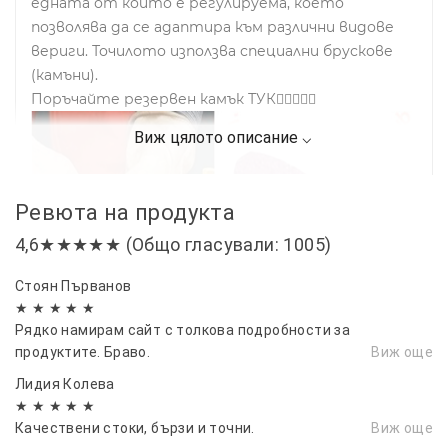
едната от които е регулируема, което
позволява да се адаптира към различни видове
вериги. Точилото използва специални брускове
(камъни).
Поръчайте резервен камък ТУК👇🏻👇🏻✅
Ревюта на продукта
4,6★★★★★ (Общо гласували: 1005)
Стоян Първанов
★ ★ ★ ★ ★
Рядко намирам сайт с толкова подробности за
продуктите. Браво.
Виж още
Лидия Колева
★ ★ ★ ★ ★
Качествени стоки, бързи и точни.
Виж още