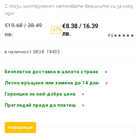
С този инструмент наточвате веригите си за секу
нди!
€19.68 / 38.49
€8.38 / 16.39
-57%
лв.
лв.
4.6
★
★
★
★
★
в наличност
SKU#: 18433
Безплатна доставка в цялата страна
Лесно връщане или замяна до 14 дни
Гаранция за най-добра цена
Прегледай преди да платиш
Информация