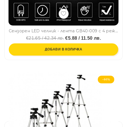
Сензорен LED челник - лента GB40-009 с 4 режима и датчик, панорамен, с USB зареждане на акумулатора
€21.65 / 42.34 лв.
€5.88 / 11.50 лв.
ДОБАВИ В КОЛИЧКА
-44%