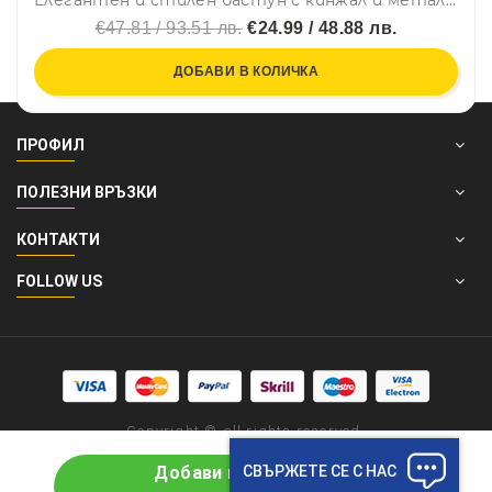
Елегантен и стилен бастун с кинжал и метална дръжка с глава на тигър
€47.81 / 93.51 лв.
€24.99 / 48.88 лв.
ДОБАВИ В КОЛИЧКА
ПРОФИЛ
ПОЛЕЗНИ ВРЪЗКИ
КОНТАКТИ
FOLLOW US
Copyright © all rights reserved.
СВЪРЖЕТЕ СЕ С НАС
Добави в количката