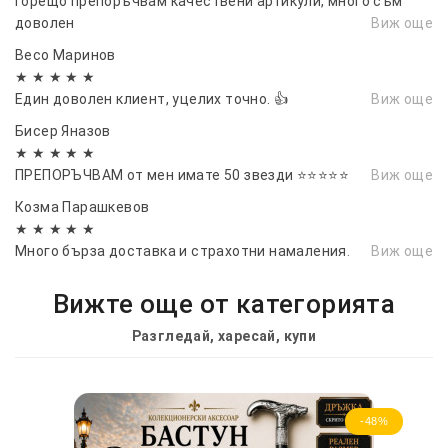
Горещо препоръчвам качествени артикули, много съм
доволен
Виж още
Весо Маринов
★ ★ ★ ★ ★
Един доволен клиент, уцелих точно. 👍
Виж още
Бисер Яназов
★ ★ ★ ★ ★
ПРЕПОРЪЧВАМ от мен имате 50 звезди ⭐⭐⭐⭐⭐
Виж още
Козма Парашкевов
★ ★ ★ ★ ★
Много бърза доставка и страхотни намаления.
Виж още
Вижте още от категорията
Разгледай, харесай, купи
-48%