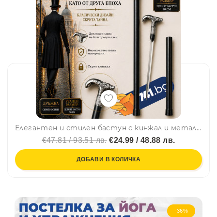
Елегантен и стилен бастун с кинжал и метална дръжка с глава на благороден елен - 27
€47.81 / 93.51 лв.
€24.99 / 48.88 лв.
ДОБАВИ В КОЛИЧКА
-36%