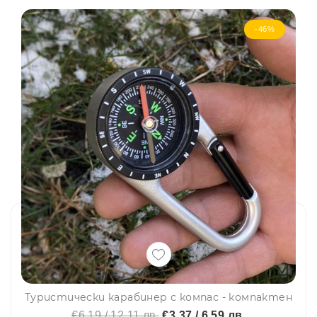
-46%
Туристически карабинер с компас - компактен
€6.19 / 12.11 лв.
€3.37 / 6.59 лв.