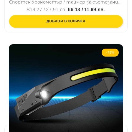
Спортен хронометър / таймер за състезания, лека атлетика и тн XL-008
€14.27 / 27.91 лв.
€6.13 / 11.99 лв.
ДОБАВИ В КОЛИЧКА
-73%