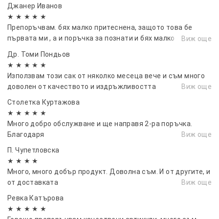
Джанер Иванов
★ ★ ★ ★ ★
Препоръчвам. бях малко притеснена, защото това бе
първата ми , а и поръчка за познати и бях малко
Виж още
притеснена , но всичко е ок . Препоръчвам, и скоро пак ще
Др. Томи Пондьов
се възползвам...
★ ★ ★ ★ ★
Използвам този сак от няколко месеца вече и съм много
доволен от качеството и издръжливостта
Виж още
Столетка Куртажова
★ ★ ★ ★ ★
Много добро обслужване и ще направя 2-ра поръчка.
Благодаря
Виж още
П. Чупетловска
★ ★ ★ ★
Много, много добър продукт. Доволна съм. И от другите, и
от доставката
Виж още
Ревка Катърова
★ ★ ★ ★ ★