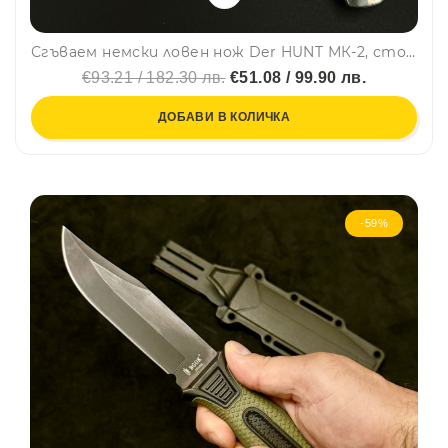
Сгъваем немски ловен нож Der HUNT МК-2, стомана 9Cr13, месинг и чирени еленов рог
€93.21 / 182.30 лв.
€51.08 / 99.90 лв.
ДОБАВИ В КОЛИЧКА
-59%