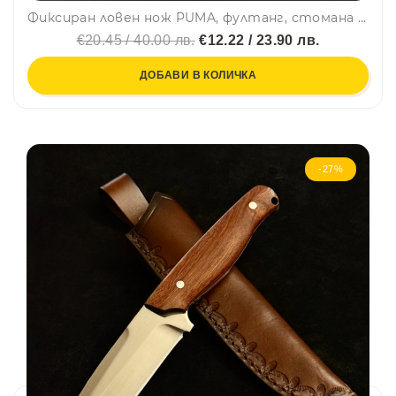
Фиксиран ловен нож PUMA, фултанг, стомана 65х13, гравирано острие и гард, дръжка орех, кания карбон-текстил
€20.45 / 40.00 лв.
€12.22 / 23.90 лв.
ДОБАВИ В КОЛИЧКА
-27%