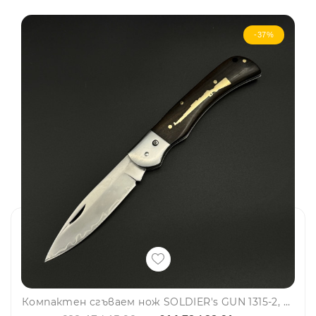
-37%
Компактен сгъваем нож SOLDIER's GUN 1315-2, стомана 420A, месинг и махагон