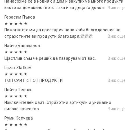
Нанесохме се в новия си дом и закупихме много продукти
както за домакинството така и за децата доволна
Виж още
съм.⭐⭐⭐
Герасим Пъков
★ ★ ★ ★ ★
Помогнахте ми да преоткрия ново хоби благодарение на
страхотните ви продукти благодаря.👏👏👏
Виж още
Найчо Балаванов
★ ★ ★ ★ ★
Щастлив съм че реших да пазарувам от вас.
Виж още
Lazar Zlatkov
★ ★ ★ ★ ★
ТОП САИТ с ТОП ПРОДУКТИ
Виж още
Пейчо Пенчев
★ ★ ★ ★ ★
Изключителен саит, страхотни артикули и уникално
високо качество.
Виж още
Руми Копчева
★ ★ ★ ★ ★