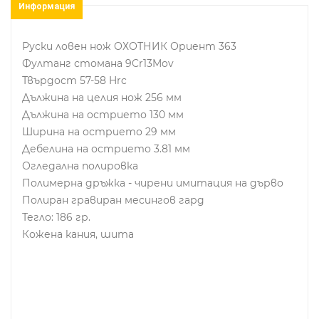
Информация
Руски ловен нож ОХОТНИК Ориент 363
Фултанг стомана 9Cr13Mov
Твърдост 57-58 Hrc
Дължина на целия нож 256 мм
Дължина на острието 130 мм
Ширина на острието 29 мм
Дебелина на острието 3.81 мм
Огледална полировка
Полимерна дръжка - чирени имитация на дърво
Полиран гравиран месингов гард
Тегло: 186 гр.
Кожена кания, шита