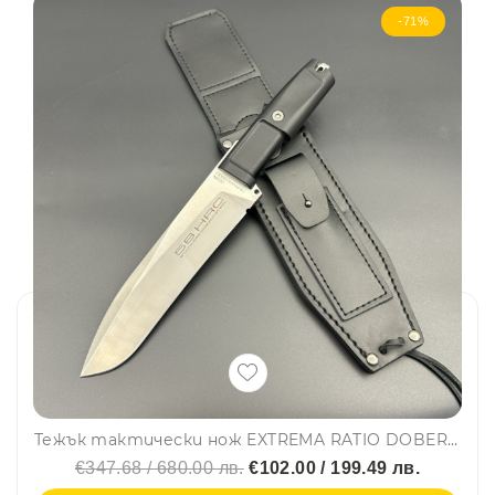
-71%
Тежък тактически нож EXTREMA RATIO DOBERMANN IV Classic, стомана Böhler N690, тактическа кания
€347.68 / 680.00 лв.
€102.00 / 199.49 лв.