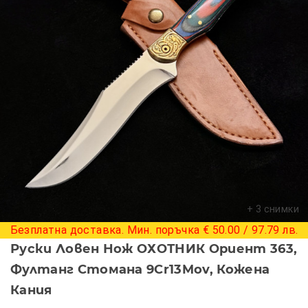
+ 3 снимки
Безплатна доставка. Мин. поръчка € 50.00 / 97.79 лв.
Руски Ловен Нож ОХОТНИК Ориент 363,
Фултанг Стомана 9Cr13Mov, Кожена
Кания