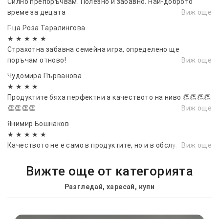
Силно препоръчвам. Полезно и забавно. Най-доброто
време за децата
Виж още
Г-ца Роза Таралингова
★ ★ ★ ★ ★
Страхотна забавна семейна игра, определено ще
поръчам отново!
Виж още
Чудомира Първанова
★ ★ ★ ★
Продуктите бяха перфектни а качеството на ниво 👏👏👏👏
👏👏👏👏
Виж още
Янимир Бошнаков
★ ★ ★ ★ ★
Качеството не е само в продуктите, но и в обслужването.
Виж още
Вижте още от категорията
Разгледай, харесай, купи