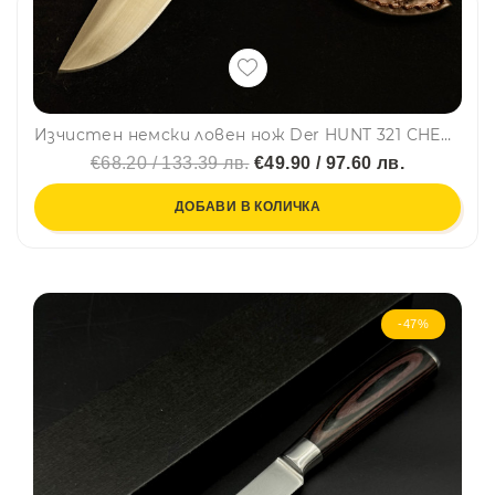
Изчистен немски ловен нож Der HUNT 321 CHERRY, фултанг стомана 5Cr13Mov, дръжка череша, кожена кания
€68.20 / 133.39 лв.
€49.90 / 97.60 лв.
ДОБАВИ В КОЛИЧКА
-47%