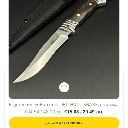
Екзотичен ловен нож DER HUNT SNАКЕ, стомана 65x13, 56 HRc, махагон, карбон-текстилна кания
€24.54 / 48.00 лв.
€15.08 / 29.49 лв.
ДОБАВИ В КОЛИЧКА