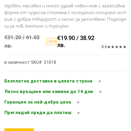
Удобен, масивен и много здрав ловен нож с агресивна
форма от чудесна стомана с огледално полирано ост
рие с добра твърдост и лесно за заточване. Подходя
щ за лов, къмпинг и туризъм
€31.20 / 61.02
€19.90 / 38.92
-36%
лв.
лв.
4.6
★
★
★
★
★
в наличност
SKU#: 31018
Безплатна доставка в цялата страна
Лесно връщане или замяна до 14 дни
Гаранция за най-добра цена
Прегледай преди да платиш