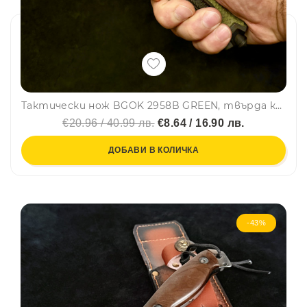
Тактически нож BGOK 2958B GREEN, твърда кания за колан, стомана 420, ловен нож
€20.96 / 40.99 лв.
€8.64 / 16.90 лв.
ДОБАВИ В КОЛИЧКА
-43%