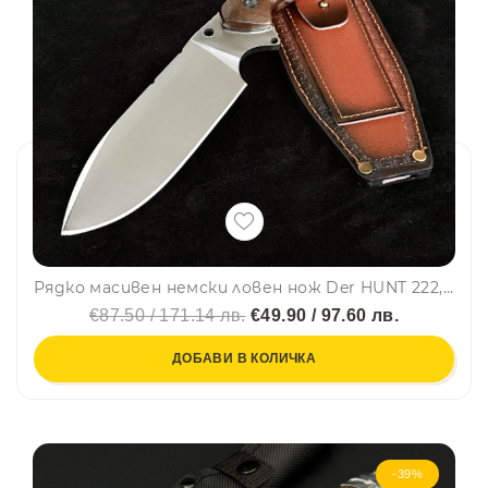
Рядко масивен немски ловен нож Der HUNT 222, фултанг стомана 5Cr13Mov, дървена дръжка chicken wings wood, кожена кания
€87.50 / 171.14 лв.
€49.90 / 97.60 лв.
ДОБАВИ В КОЛИЧКА
-39%