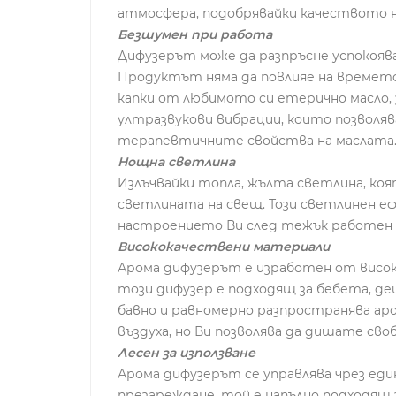
атмосфера, подобрявайки качеството на
Безшумен при работа
Дифузерът може да разпръсне успокояващ
Продуктът няма да повлияе на времето 
капки от любимото си етерично масло,
ултразвукови вибрации, които позволяв
терапевтичните свойства на маслата
Нощна светлина
Излъчвайки топла, жълта светлина, ко
светлината на свещ. Този светлинен еф
настроението Ви след тежък работен 
Висококачествени материали
Арома дифузерът е изработен от високо
този дифузер е подходящ за бебета, де
бавно и равномерно разпространява аро
въздуха, но Ви позволява да дишате св
Лесен за използване
Арома дифузерът се управлява чрез един
презареждане, той е напълно подходящ