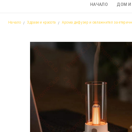
НАЧАЛО
ДОМ И
Начало
Здраве и красота
Арома дифузер и овлажнител за етеричн