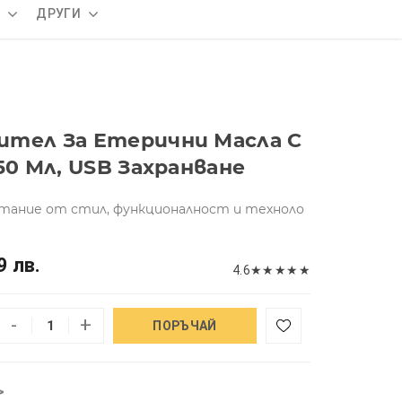
А
ДРУГИ
ител За Етерични Масла С
50 Мл, USB Захранване
етание от стил, функционалност и техноло
9 лв.
4.6
★
★
★
★
★
-
+
ПОРЪЧАЙ