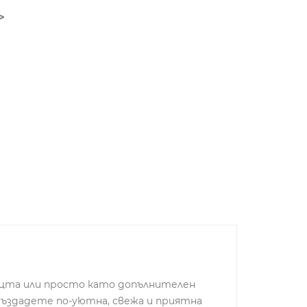
нощта или просто като допълнителен
създадете по-уютна, свежа и приятна