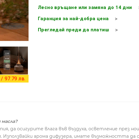
Лесно връщане или замяна до 14 дни
Гаранция за най-добра цена
+ 7 снимки
Прегледай преди да платиш
/ 97.79 лв.
 масла?
пия, да осигурите влага във въздуха, осветление през 
. Използвайки арома дифузера, имате възможността да 