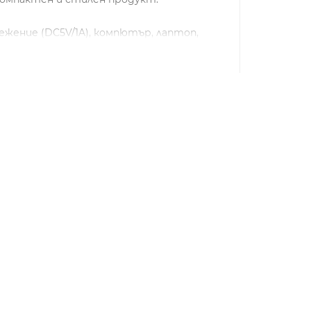
ежение (DC5V/1A), компютър, лаптоп,
фюми и др. Използвайте
 мъгла.
о на яркост.