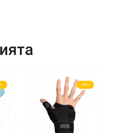
рията
2%
-59%