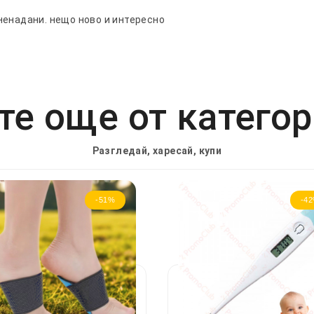
ненадани. нещо ново и интересно
е още от катего
Разгледай, харесай, купи
-51%
-4