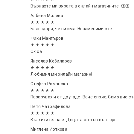
Време на работа: 5-8 часа
Върнахте ми вярата в онлайн магазините. 👏👏
Брой отвори за мъгла: 1
Албена Милева
Захранване: Работи с кабел USB Type C
★ ★ ★ ★ ★
Автоматично изключване при липса на 
Благодаря, че ви има. Незаменими сте.
Подходящ за помещения до 20 кв.м.
Количество на пулверизиране: 10-15 мл/ч
Фики Мангъров
★ ★ ★ ★ ★
Номинално напрежениe: DC5.0V/1A
Ок са
Текущо напрежение: ≤1A
Мощност: ≤5W
Янеслав Кобиларов
Материал: ABS/PP/PC/PCBA, без BP
★ ★ ★ ★ ★
Метод на работа: Ултразвукови вибрац
Любимия ми онлайн магазин!
Ниво на шум: 36dB
Стефка Романска
★ ★ ★ ★ ★
Пазарувах и от другаде. Вече спрях. Само вие ст
Петя Чатрафилова
★ ★ ★ ★ ★
Възхитителна е. Децата са във възторг
Миглена Йоткова