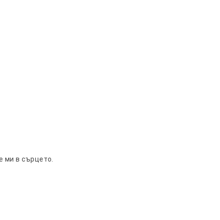
/ Захранващият адаптер НЕ е включен в комплекта
вода
ас
ии с честота 2.4MHz
е ми в сърцето.