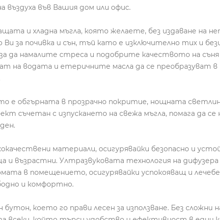
 въздуха във Вашия дом или офис.
ата и хладна мъгла, която желаете, без издаване на неп
Ви за почивка и сън, тъй като е изключително тих и бе
 за да намалите стреса и подобрите качеството на съня
ат на водата и етеричните масла да се преобразуват в 
.
ято е обгърната в прозрачно покритие, нощната светли
ект съчетан с изпускането на свежа мъгла, помага да се
ден.
качествени материали, осигурявайки безопасно и устойч
ца и възрастни. Ултразвуковата технология на дифузера 
мата в помещението, осигурявайки успокояващ и лечебен
ободно и комфортно.
 бутон, което го прави лесен за използване. Без сложни
 за всеки, който търси удобство и ефективност в един 