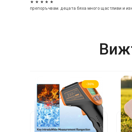
★ ★ ★ ★ ★
препоръчвам. децата бяха много щастливи и из
Вижт
-36%