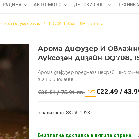
 ГРАДИНА
АВТО-МОТО
ДЕТСКИ СВЯТ
ТЕХНИК
и масла с луксозен дизайн DQ708, 150 мл, USB захранване
Арома Дифузер И Овлажн
Луксозен Дизайн DQ708, 1
Арома дифузер предлага несравнимо съч
гични иновации.
€22.49 / 43.9
€38.81 / 75.91 лв.
-42%
в наличност
SKU#: 19235
Безплатна доставка в цялата страна