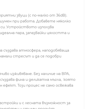
риятни звуци (с по-малко от 36dB).
зшумен при работа. Добавете няколко
 си. Устройството използва
идеална пара, запазвайки цялостта и
на създава атмосфера, наподобяваща
 намали стресът и да се подобри
иво изживяване. Без наличие на BPA,
създава фина и деликатна мъгла, която
 ефект. Този процес не само освежава
 настройки и с лесната възможност за
компактен и стилен продукт.