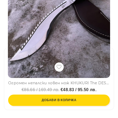
Огромен непалски ловен нож KHUKURI The DESTRPYER, стомана 420 фултанг, тегло 879 гр., кожена кания
€86.66 / 169.49 лв.
€48.83 / 95.50 лв.
ДОБАВИ В КОЛИЧКА