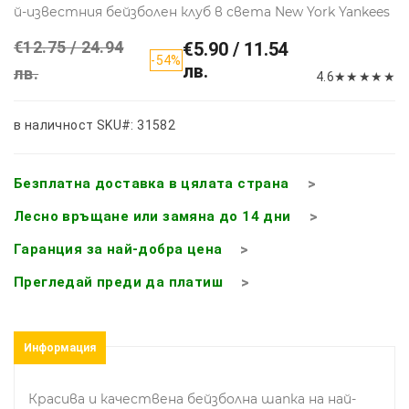
й-известния бейзболен клуб в света New York Yankees
€12.75 / 24.94
€5.90 / 11.54
-54%
лв.
лв.
4.6
★
★
★
★
★
в наличност
SKU#: 31582
Безплатна доставка в цялата страна
Лесно връщане или замяна до 14 дни
Гаранция за най-добра цена
Прегледай преди да платиш
Информация
Красива и качествена бейзболна шапка на най-