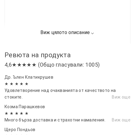
Ревюта на продукта
4,6★★★★★ (Общо гласували: 1005)
Др. Ълен Клатикрушев
★ ★ ★ ★ ★
Удовлетворение над очакванията от качеството на
стоките.
Виж още
Козма Парашкевов
★ ★ ★ ★ ★
Много бърза доставка и страхотни намаления.
Виж още
Щеро Пондьов