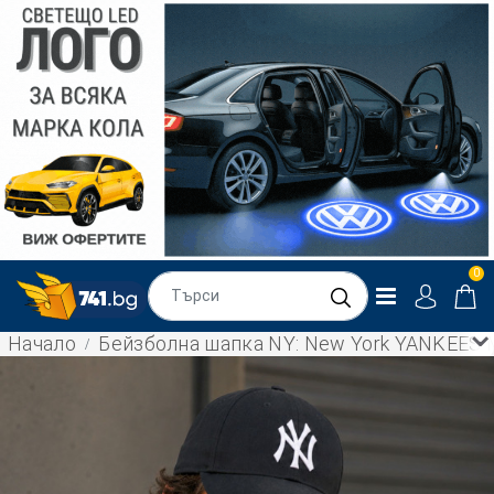
0
Начало
Бейзболна шапка NY: New York YANKEES M