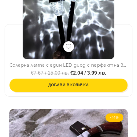
Соларна лампа с един LED диод с перфектна височина за дворове, тераси, градини, къмпинг
€7.67 / 15.00 лв.
€2.04 / 3.99 лв.
ДОБАВИ В КОЛИЧКА
-44%