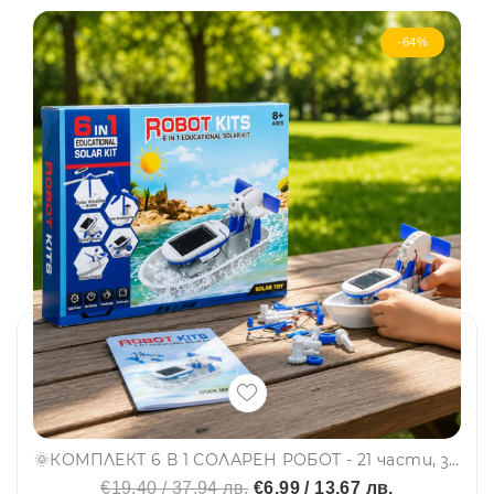
-64%
🌞КОМПЛЕКТ 6 В 1 СОЛАРЕН РОБОТ - 21 части, за създаване 6 различни робота по STEM системата - СИНЬО
€19.40 / 37.94 лв.
€6.99 / 13.67 лв.