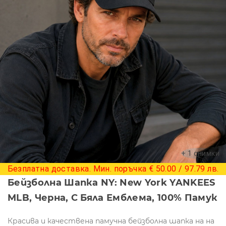
+ 1 снимки
Безплатна доставка. Мин. поръчка € 50.00 / 97.79 лв.
Бейзболна Шапка NY: New York YANKEES
MLB, Черна, С Бяла Емблема, 100% Памук
Красива и качествена памучна бейзболна шапка на на