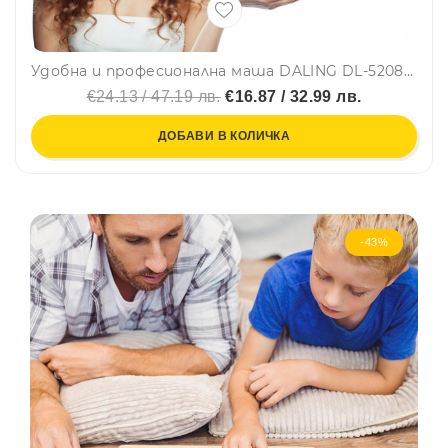
Удобна и професионална маша DALING DL-5208 за перфектни къдрици✨ с въртящ се на 360° кабел
€24.13 / 47.19 лв.
€16.87 / 32.99 лв.
ДОБАВИ В КОЛИЧКА
-43%