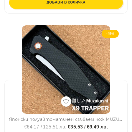
ДОБАВИ В КОЛИЧКА
-45%
Японски полуавтоматичен сгъваем нож MUZUKASHI X9 TRAPPER, стомана D2, линейно заключване, кутия
€64.17 / 125.51 лв.
€35.53 / 69.49 лв.