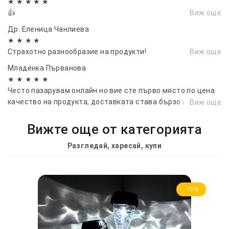
★ ★ ★ ★ ★
👍
Виж още
Др. Еленица Чанлиева
★ ★ ★ ★
Страхотно разнообразие на продукти!
Виж още
Младенка Първанова
★ ★ ★ ★ ★
Често пазарувам онлайн но вие сте първо място по цена
качество на продукта, доставката става бързо и лесно
Виж още
вие сте 10/10.
Вижте още от категорията
Разгледай, харесай, купи
-73%