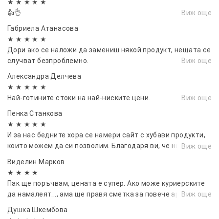
★ ★ ★ ★ ★
👍👌
Виж още
Габриела Атанасова
★ ★ ★ ★ ★
Дори ако се наложи да замениш някой продукт, нещата се
случват безпроблемно.
Виж още
Александра Делчева
★ ★ ★ ★ ★
Най-готините стоки на най-ниските цени.
Виж още
Пенка Станкова
★ ★ ★ ★ ★
И за нас бедните хора се намери сайт с хубави продукти,
които можем да си позволим. Благодаря ви, че някои
Виж още
мисли за нас.
Виделин Марков
★ ★ ★ ★
Пак ще поръчвам, цената е супер. Ако може куриерските
да намалеят..., ама ще правя сметка за повече артикули 👍
Виж още
Душка Шкембова