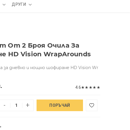
А
ДРУГИ
кт От 2 Броя Очила За
е HD Vision WrapArounds
ла за дневно и нощно шофиране HD Vision Wr
.
4.6
★
★
★
★
★
-
+
ПОРЪЧАЙ