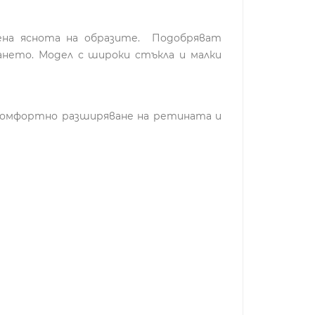
шена яснота на образите. Подобряват
ането. Модел с широки стъкла и малки
т комфортно разширяване на ретината и