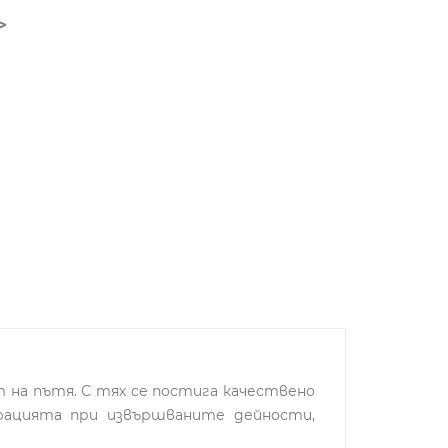
т на пътя. С тях се постига качествено
трацията при извършваните дейности,