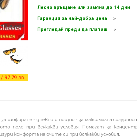
Лесно връщане или замяна до 14 дни
Гаранция за най-добра цена
+ 3 снимки
Прегледай преди да платиш
/ 97.79 лв.
а за шофиране - дневно и нощно - за максимална сигурнос
ното поле при всякакви условия. Помагат за концен
гури комфорта на очите си при всякакви условия.