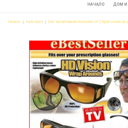
НАЧАЛО
ДОМ И
Начало
Авто-мото
Без заслепяване! Комплект от 2 броя очила за