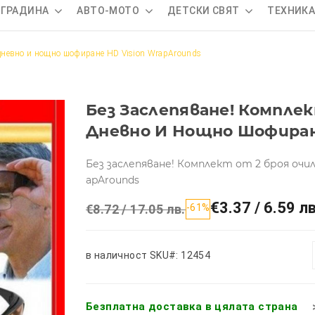
 ГРАДИНА
АВТО-МОТО
ДЕТСКИ СВЯТ
ТЕХНИК
 дневно и нощно шофиране HD Vision WrapArounds
Без Заслепяване! Компле
Дневно И Нощно Шофиран
Без заслепяване! Комплект от 2 броя очи
apArounds
€3.37 / 6.59 лв
€8.72 / 17.05 лв.
-61%
в наличност
SKU#: 12454
Безплатна доставка в цялата страна