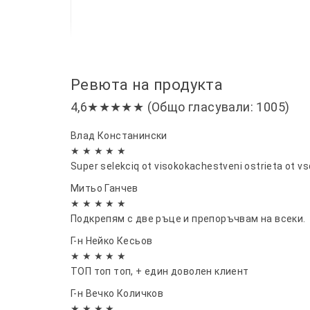
Ревюта на продукта
4,6★★★★★ (Общо гласували: 1005)
Влад Констанински
★ ★ ★ ★ ★
Super selekciq ot visokokachestveni ostrieta ot v
Митьо Ганчев
★ ★ ★ ★ ★
Подкрепям с две ръце и препоръчвам на всеки.
Г-н Нейко Кесьов
★ ★ ★ ★ ★
ТОП топ топ, + един доволен клиент
Г-н Вечко Количков
★ ★ ★ ★