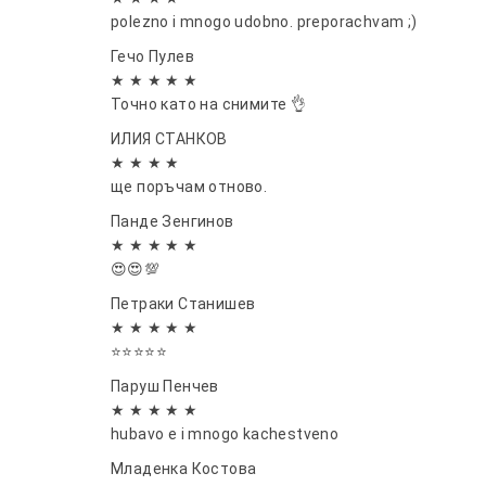
polezno i mnogo udobno. preporachvam ;)
Гечо Пулев
★ ★ ★ ★ ★
Точно като на снимите 👌
ИЛИЯ СТАНКОВ
★ ★ ★ ★
ще поръчам отново.
Панде Зенгинов
★ ★ ★ ★ ★
😍😍💯
Петраки Станишев
★ ★ ★ ★ ★
⭐⭐⭐⭐⭐
Паруш Пенчев
★ ★ ★ ★ ★
hubavo e i mnogo kachestveno
Младенка Костова