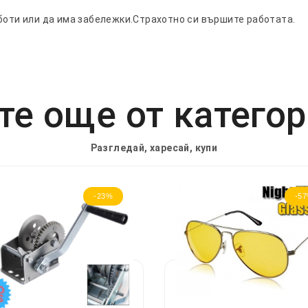
боти или да има забележки.Страхотно си вършите работата.
е още от катего
Разгледай, харесай, купи
-23%
-5