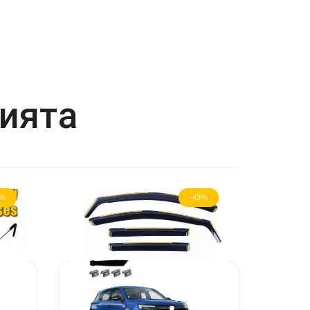
рията
7%
-43%