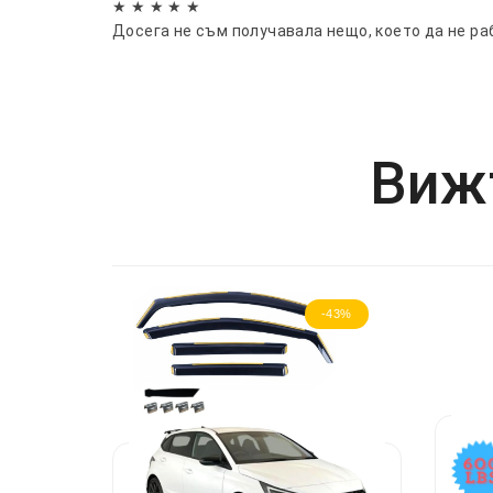
★ ★ ★ ★ ★
Досега не съм получавала нещо, което да не ра
Вижт
-43%