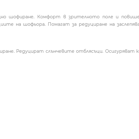
 нощно шофиране. Комфорт в зрителното поле и пови
иите на шофьора. Помагат за редуциране на заслепяв
 шофиране. Редуцират слънчевите отблясъци. Осигурява