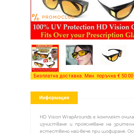
Безплатна доставка. Мин. поръчка € 50.00 
Информация
HD Vision WrapArounds е комплект очил
изчистване и проясняване на зрител
естествено най-вече при шофиране. Оси