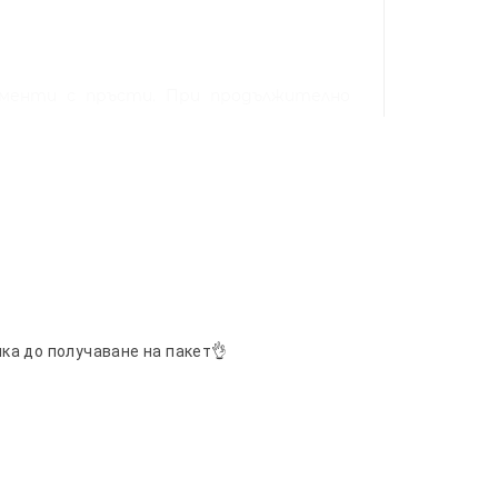
менти с пръсти. При продължително
е зарежда само в изключено състояние!
ка до получаване на пакет👌