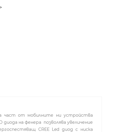
на част от мобилните ни устройства
D диода на фенера позволява увеличение
ергоспестяващ CREE Led диод с ниска