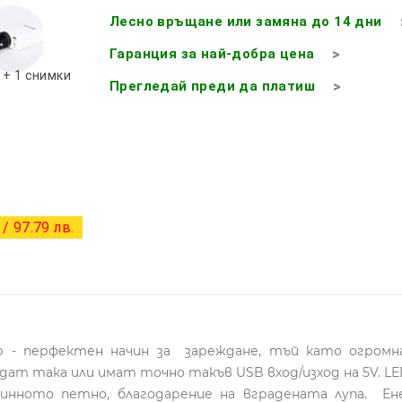
Лесно връщане или замяна до 14 дни
Гаранция за най-добра цена
+ 1 снимки
Прегледай преди да платиш
/ 97.79 лв.
р - перфектен начин за зареждане, тъй като огром
дат така или имат точно такъв USB вход/изход на 5V. LE
линното петно, благодарение на вградената лупа. Ен