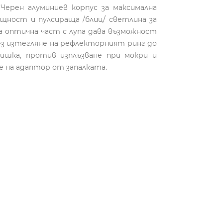
ерен алуминиев корпус за максимална
ощност и пулсираща /блиц/ светлина за
а оптична част с лупа дава възможност
ез изтегляне на рефлекторният ринг до
ишка, против изплъзване при мокри и
е на адаптор от запалката.