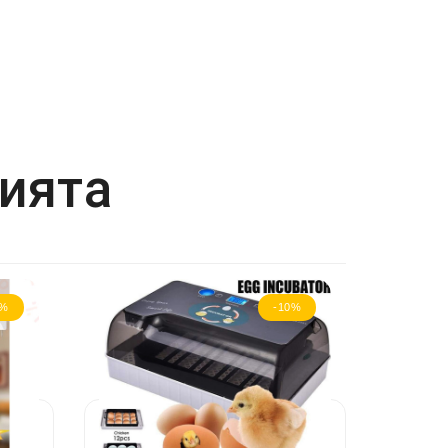
рията
0%
-10%