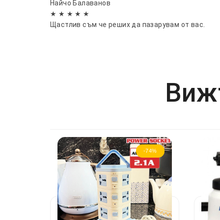
Найчо Балаванов
★ ★ ★ ★ ★
Щастлив съм че реших да пазарувам от вас.
Вижт
-74%