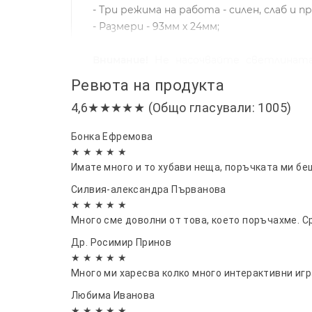
- Три режима на работа - силен, слаб и 
- Размери - 93мм х 24мм;
Внимание!
Не насочвайте светлината
съхранение извадете акумулаторният е
Ревюта на продукта
Време на зареждане – не повече от 12 час
4,6★★★★★ (Общо гласували: 1005)
Бонка Ефремова
★ ★ ★ ★ ★
Имате много и то хубави неща, поръчката ми бе
Силвия-александра Първанова
★ ★ ★ ★ ★
Много сме доволни от това, което поръчахме. С
Др. Росимир Принов
★ ★ ★ ★ ★
Много ми харесва колко много интерактивни игр
Любима Иванова
★ ★ ★ ★ ★