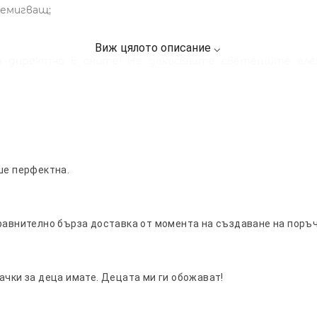
премигващ;
 директно в очите! Не докосвайте светещите еле
лемент от фенера. Да не се съхранява на слънце! Да с
а.
ше перфектна.
равнително бърза доставка от момента на създаване на поръч
ачки за деца имате. Децата ми ги обожават!