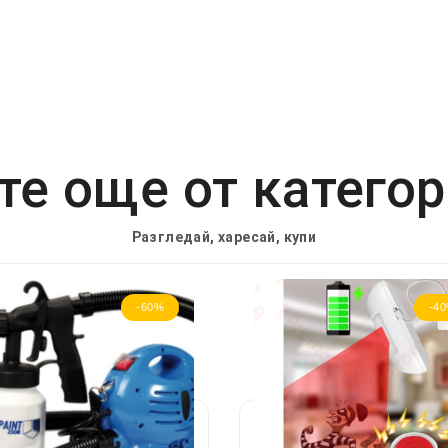
е още от катего
Разгледай, харесай, купи
-60%
-4