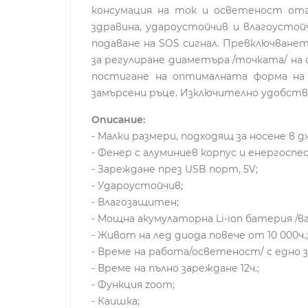
консумация на ток и осветеност отг
здравина, удароустойчив и влагоустой
подаване на SOS сигнал. Превключване
за регулиране диаметъра /точката/ на
постигане на оптималната форма на 
замърсени ръце. Изключително удобство
Описание:
- Малки размери, подходящ за носене в д
- Фенер с алуминиев корпус и енергоспе
- Зареждане през USB порт, 5V;
- Удароустойчив;
- Влагозащитен;
- Мощна акумулаторна Li-ion батерия /вг
- Живот на лед диода повече от 10 000ч.;
- Време на работа/осветеност/ с едно за
- Време на пълно зареждане 12ч.;
- Функция zoom;
- Каишка;