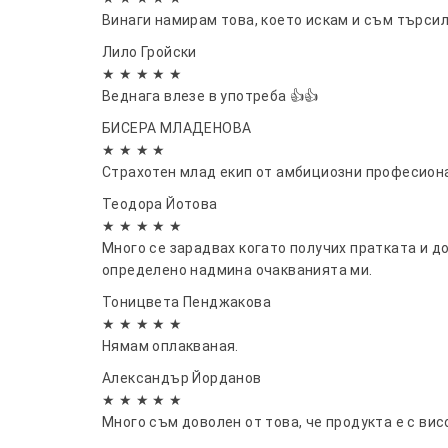
Винаги намирам това, което искам и съм търсил
Лило Гройски
★ ★ ★ ★ ★
Веднага влезе в употреба 👍👍
БИСЕРА МЛАДЕНОВА
★ ★ ★ ★
Страхотен млад екип от амбициозни професион
Теодора Йотова
★ ★ ★ ★ ★
Много се зарадвах когато получих пратката и д
определено надмина очакванията ми.
Тоницвета Пенджакова
★ ★ ★ ★ ★
Нямам оплакваная.
Александър Йорданов
★ ★ ★ ★ ★
Много съм доволен от това, че продукта е с ви