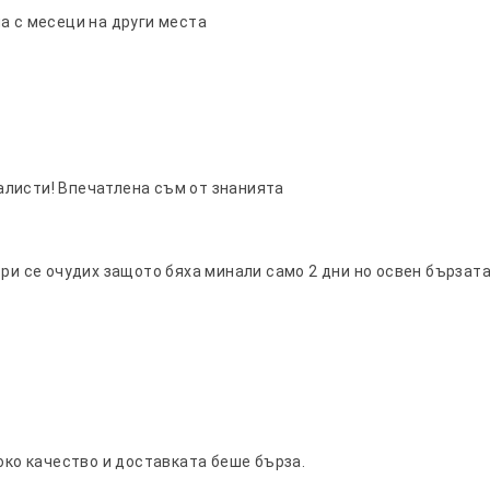
а с месеци на други места
алисти! Впечатленa съм от знанията
ори се очудих защото бяха минали само 2 дни но освен бързат
соко качество и доставката беше бърза.