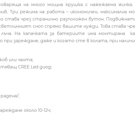
оваряща на много мощна крушка с нажежаема жичка. Ч
чив. Три режима на работа – икономичен, максимална м
то става чрез странично разположен бутон. Подвижнат
 светлинният сноп спрямо вашите нужди. Това става чр
лъча. На капачката за батериите има монтирана ка
 при зареждане, даже и когато сте в колата, при наличи
жоб или чанта;
стяващ CREE Led диод;
радена/;
реждане около 10-12ч;