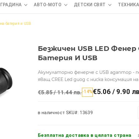
 ГРАДИНА
АВТО-МОТО
ДЕТСКИ СВЯТ
ТЕХНИК
на батерия и USB
Безжичен USB LED Фенер
Батерия И USB
Акумулаторно фенерче с USB адаптор - п
яващ CREE Led диод с ниска консумация н
€5.06 / 9.90 лв
€5.85 / 11.44 лв.
-14%
в наличност
SKU#: 13639
Безплатна доставка в цялата страна