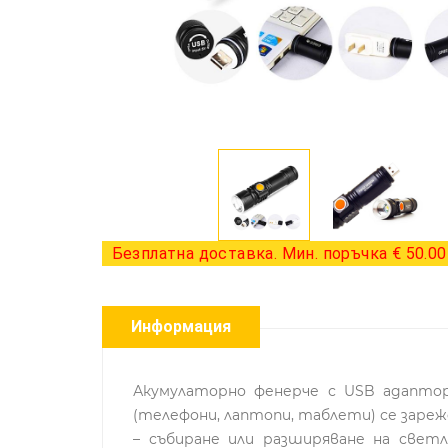
Безплатна доставка. Мин. поръчка € 50.00 
Информация
Акумулаторно фенерче с USB адапто
(телефони, лаптопи, таблети) се зареж
– събиране или разширяване на свет