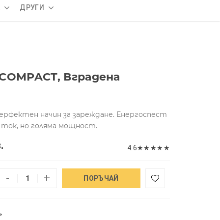
А
ДРУГИ
 COMPACT, Вградена
ерфектен начин за зареждане. Енергоспест
а ток, но голяма мощност.
.
4.6
★
★
★
★
★
-
+
ПОРЪЧАЙ