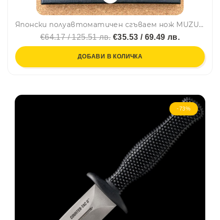
Японски полуавтоматичен сгъваем нож MUZUKASHI X11 ASSASIN, стомана D2, линейно заключване, кутия
€64.17 / 125.51 лв.
€35.53 / 69.49 лв.
ДОБАВИ В КОЛИЧКА
-73%