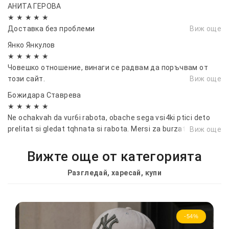
АНИТА ГЕРОВА
★ ★ ★ ★ ★
Доставка без проблеми
Виж още
Янко Янкулов
★ ★ ★ ★ ★
Човешко отношение, винаги се радвам да поръчвам от
този сайт.
Виж още
Божидара Ставрева
★ ★ ★ ★ ★
Ne ochakvah da vur6i rabota, obache sega vsi4ki ptici deto
prelitat si gledat tqhnata si rabota. Mersi za burzata
Виж още
dostavka!
Вижте още от категорията
Разгледай, харесай, купи
-54%