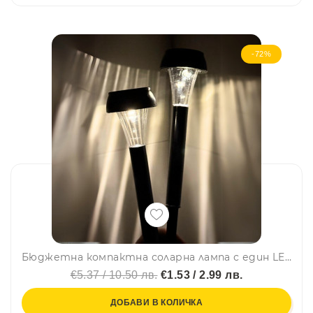
-72%
Бюджетна компактна соларна лампа с един LED диод за градини, тераси и къмпинг с дълъг живот на батерията
€5.37 / 10.50 лв.
€1.53 / 2.99 лв.
ДОБАВИ В КОЛИЧКА