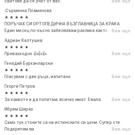
сайтове да се учат от вас.
Виж още
.Сърменка Пламенова
★ ★ ★ ★ ★
ПОРЪЧАХ СИ ОРТОПЕДИЧНА ВЪЗГЛАВНИЦА ЗА КРАКА
Един месец по-късно забелязвам разлика както в
Виж още
стойката си, така и качеството на сън
Адриан Калтушев
★ ★ ★ ★ ★
Превазходно 👍👍👍
Виж още
Генадий Бурханларски
★ ★ ★ ★ ★
Гласувам с две ръце, изпитано
Виж още
Георги Петров
★ ★ ★ ★ ★
За каквото и да попитам, всичко имат. Евала.
Виж още
Ибрям Шираз
★ ★ ★ ★ ★
Само тук стоките са на истинските си цени. Супер сте.
Подкрепям ви.
Виж още