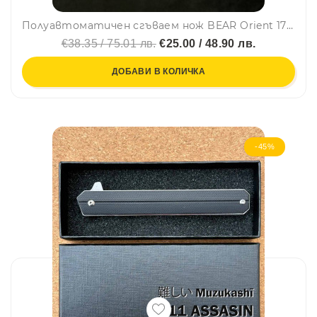
Полуавтоматичен сгъваем нож BEAR Orient 1722-3 с палец за отваряне, стомана D2, дръжка G10, кутия
€38.35 / 75.01 лв.
€25.00 / 48.90 лв.
ДОБАВИ В КОЛИЧКА
-45%