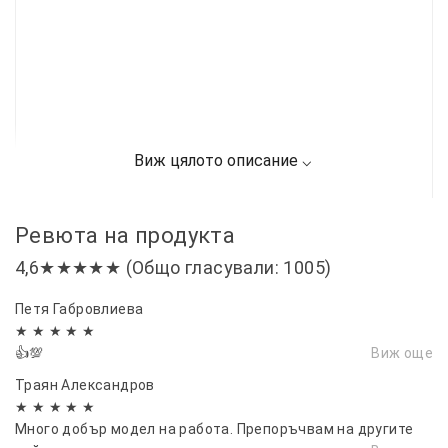
Ревюта на продукта
4,6★★★★★ (Общо гласували: 1005)
Петя Габровлиева
★ ★ ★ ★ ★
👍💯
Виж още
Траян Александров
★ ★ ★ ★ ★
Много добър модел на работа. Препоръчвам на другите