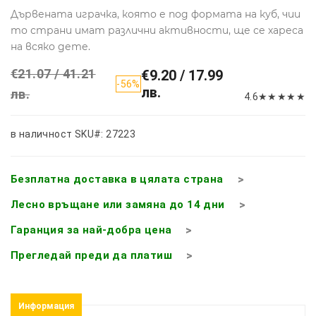
Дървената играчка, която е под формата на куб, чии
то страни имат различни активности, ще се хареса
на всяко дете.
€21.07 / 41.21
€9.20 / 17.99
-56%
лв.
лв.
4.6
★
★
★
★
★
в наличност
SKU#: 27223
Безплатна доставка в цялата страна
Лесно връщане или замяна до 14 дни
Гаранция за най-добра цена
Прегледай преди да платиш
Информация