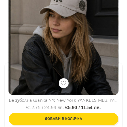
Бейзболна шапка NY: New York YANKEES MLB, пясъчно бежаво, маслено зелено лого, 100% памук, унисекс
€12.75 / 24.94 лв.
€5.90 / 11.54 лв.
ДОБАВИ В КОЛИЧКА