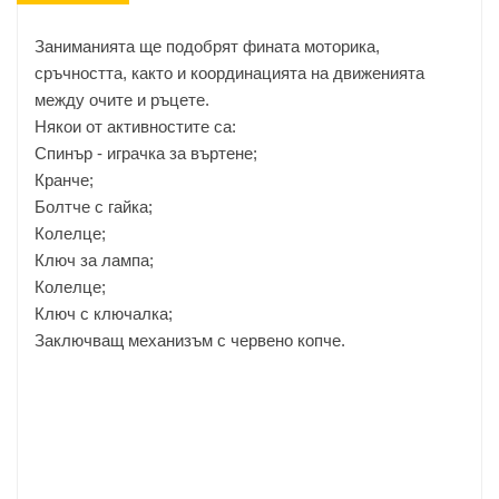
Заниманията ще подобрят фината моторика,
сръчността, както и координацията на движенията
между очите и ръцете.
Някои от активностите са:
Спинър - играчка за въртене;
Кранче;
Болтче с гайка;
Колелце;
Ключ за лампа;
Колелце;
Ключ с ключалка;
Заключващ механизъм с червено копче.