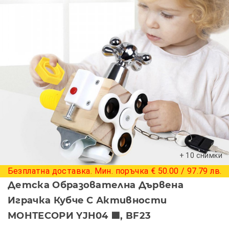
+ 10 снимки
Безплатна доставка. Мин. поръчка € 50.00 / 97.79 лв.
Детска Образователна Дървена
Играчка Кубче С Активности
МОНТЕСОРИ YJH04 🟩, BF23