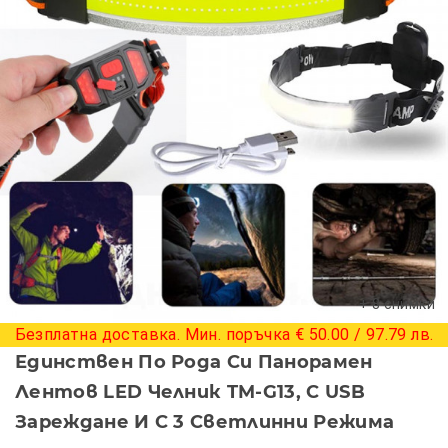
+ 8 снимки
Безплатна доставка. Мин. поръчка € 50.00 / 97.79 лв.
Единствен По Рода Си Панорамен
Лентов LED Челник TM-G13, С USB
Зареждане И С 3 Светлинни Режима