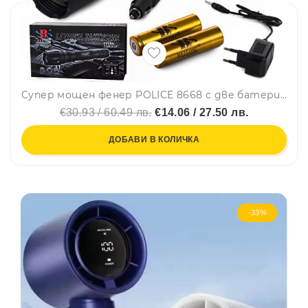
Супер мощен фенер POLICE 8668 с две батерии и червена аварийна палка, CREE T6, Zoom, зарядно за кола и мрежата
€30.93 / 60.49 лв.
€14.06 / 27.50 лв.
ДОБАВИ В КОЛИЧКА
-33%