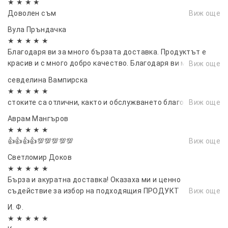
★ ★ ★ ★
Доволен съм
Виж още
Вула Пръндачка
★ ★ ★ ★ ★
Благодаря ви за много бързата доставка. Продуктът е
красив и с много добро качество. Благодаря ви много и ви
Виж още
желая много доволни клиенти.
севделина Вампирска
★ ★ ★ ★ ★
стоките са отлични, както и обслужването благодаря❤
Виж още
Аврам Мангъров
★ ★ ★ ★ ★
👍👍👍👍💯💯💯💯💯
Виж още
Светломир Доков
★ ★ ★ ★ ★
Бърза и акуратна доставка! Оказаха ми и ценно
съдействие за избор на подходящия ПРОДУКТ
Виж още
И. Ф.
★ ★ ★ ★ ★