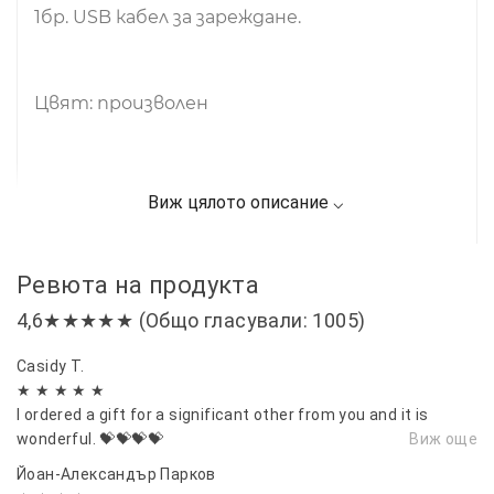
1бр. USB кабел за зареждане.
Цвят: произволен
Ревюта на продукта
4,6★★★★★ (Общо гласували: 1005)
Casidy T.
★ ★ ★ ★ ★
I ordered a gift for a significant other from you and it is
wonderful. 💝💝💝💝
Виж още
Йоан-Александър Парков