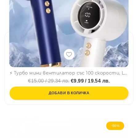
⚡ Турбо мини вентилатор със 100 скорости, LED дисплей и USB зареждане – силен въздушен поток-N68
€15.00 / 29.34 лв.
€9.99 / 19.54 лв.
ДОБАВИ В КОЛИЧКА
-66%