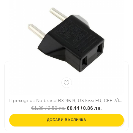
Преходник No brand BX-9619, US kъм EU, CEE 7/16, 220V, High Quality, Черен - 17705
€1.28 / 2.50 лв.
€0.44 / 0.86 лв.
ДОБАВИ В КОЛИЧКА