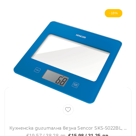
-18%
Кухненска дигитална везна Sencor SKS-5022BL, 5 кг, LCD екран, Включена батерия, Син
€19.57 / 38.28 лв.
€15.98 / 31.25 лв.