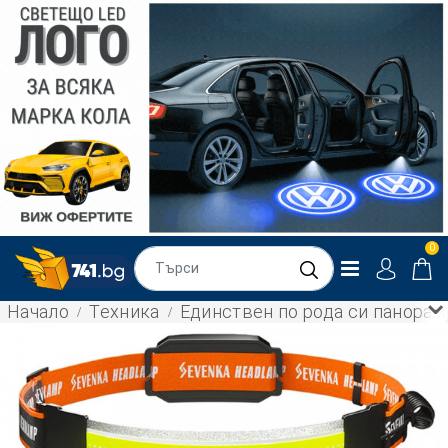
0
Начало
Техника
Единствен по рода си панорам