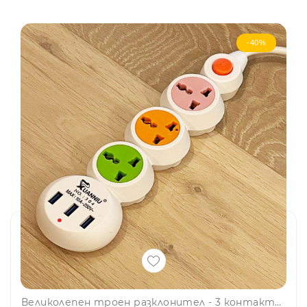
-40%
Великолепен троен разклонител - 3 контакта и 3 USB гнезда за зареждане, BFO1