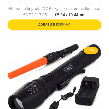
Аварийна крушка DC в случай на прекъсване на захранването в дома и къмпинг 15W FA-6915
€8.72 / 17.05 лв.
€5.34 / 10.44 лв.
ДОБАВИ В КОЛИЧКА
-55%