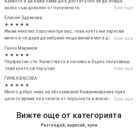
Каквото и да кажа няма да е достатъчно за да опиша
колко съм доволен от полученото.
Виж още
Елисия Здракова
★ ★ ★ ★ ★
Имам няколко поръчки при вас, това което ми харесва
много е че дори да забравя нещо винаги мога да добавя.
Виж още
Разбирасе не мога да не отбележа че и качеството е на
Ганчо Маринов
висока ниво.
★ ★ ★ ★ ★
Перфектни сте. Качеството е на ниво и бързо получаваш
това което си поръчал.
Виж още
ГИНКА ВАСОВА
★ ★ ★ ★ ★
Много добро ниво на обслужване! Комуникирахме през
цялото време за етапите от поръчката и всичко дойде
Виж още
навреме! :)..
Вижте още от категорията
Разгледай, харесай, купи