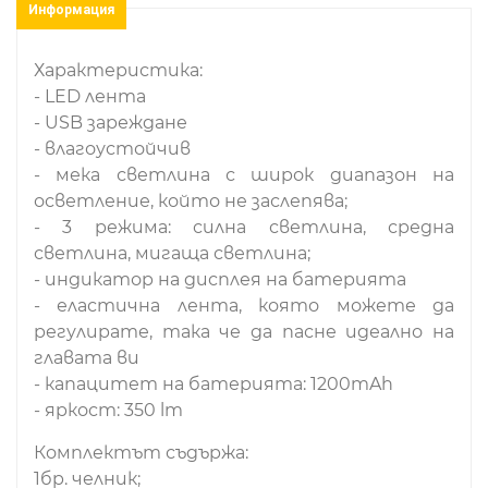
Информация
Характеристика:
- LED лента
- USB зареждане
- влагоустойчив
- мека светлина с широк диапазон на
осветление, който не заслепява;
- 3 режима: силна светлина, средна
светлина, мигаща светлина;
- индикатор на дисплея на батерията
- еластична лента, която можете да
регулирате, така че да пасне идеално на
главата ви
- капацитет на батерията: 1200mAh
- яркост: 350 lm
Комплектът съдържа:
1бр. челник;