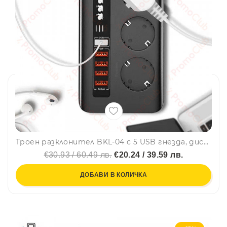
Троен разклонител BKL-04 с 5 USB гнезда, дисплей и защита от късо съединение - идеален за хола и спалнята.
€30.93 / 60.49 лв.
€20.24 / 39.59 лв.
ДОБАВИ В КОЛИЧКА