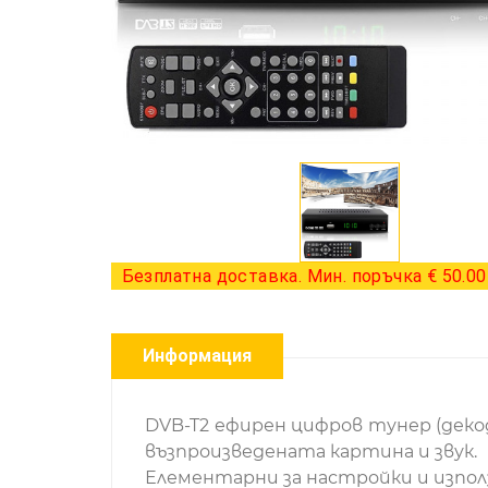
Безплатна доставка. Мин. поръчка € 50.00 
Информация
DVB-T2 ефирен цифров тунер (деко
възпроизведената картина и звук.
Елементарни за настройки и изпол