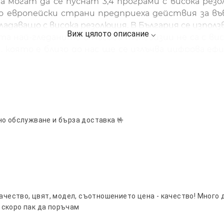
 могат да се пуснат 3,4 програми с висока резо
ето европейски страни предприеха действия за в
даващо с висока резолюция. В България се изпол
а най-гледаните и масови телевизии не са с вис
я, която е близо до нас ще се излъчва цифрова е
веещи до границата ни със Сърбия да се възползв
Естествено инвестицията, която трябва да се н
бикновения DVB-T ефирен приемник, но чрез DV
то български, така и сръбски. Сръбската телевизия
ия. Освен това покупката на DVB-T2 приемник е 
но обслужване и бърза доставка 🤟
B-T2 и на Вас няма да ви се наложи да купувате н
приемник няма да можете да гледате DVB-T2 сигнал
за ефирна цифрова телевизия на супер цена
качество, цвят, модел, съотношението цена - качество! Много
 скоро пак да поръчам