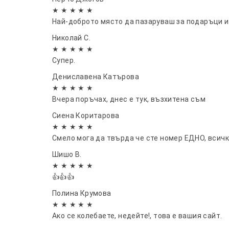
★ ★ ★ ★ ★
Най-доброто място да пазаруваш за подаръци и н
Николай С.
★ ★ ★ ★ ★
Супер.
Дениславена Катърова
★ ★ ★ ★ ★
Вчера поръчах, днес е тук, възхитена съм
Сиена Коритарова
★ ★ ★ ★ ★
Смело мога да твърда че сте номер ЕДНО, всич
Шишо В.
★ ★ ★ ★ ★
👍👍👍
Полина Крумова
★ ★ ★ ★ ★
Ако се колебаете, недейте!, това е вашия сайт.