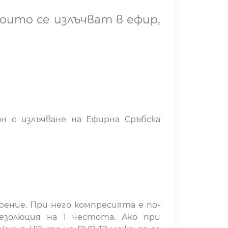
оито се излъчват в ефир,
н с излъчване на Ефирна Сръбска
ение. При него компресията е по-
резолюция на 1 честота. Ако при