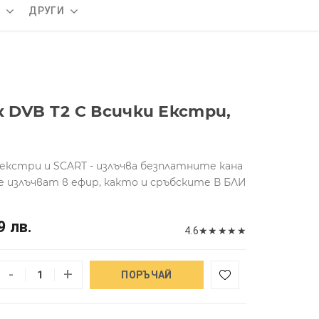
А
ДРУГИ
DVB T2 С Всички Екстри,
екстри и SCART - излъчва безплатните кана
е излъчват в ефир, както и сръбските В БЛИ
9 лв.
4.6
★
★
★
★
★
-
+
ПОРЪЧАЙ