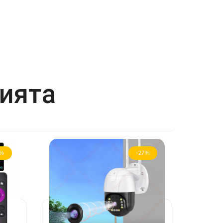
рията
4%
-27%