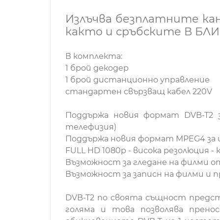
Излъчва безплатните кан
както и сръбските В БЛИ
В комплекта:
1 брой декодер
1 брой дистанционно управление
стандартен свързващ кабел 220V
Поддържа новия формат DVB-T2 з
телефизия)
Поддържа новия формат MPEG4 за ц
FULL HD 1080р - висока резолюция 
Възможност за гледане на филми 
Възможност за записн на филми и п
DVB-T2 по своята същност предст
голяма и това позволява пренос