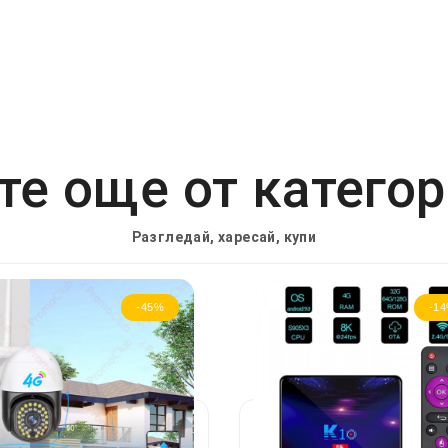
е още от катего
Разгледай, харесай, купи
-45%
-1