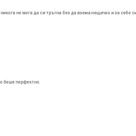
икога не мога да си тръгна без да взема нещичко и за себе си
ко беше перфектно.