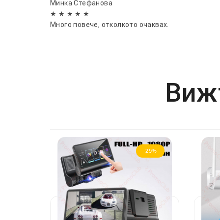
Минка Стефанова
★ ★ ★ ★ ★
Много повече, отколкото очаквах.
Вижт
-29%