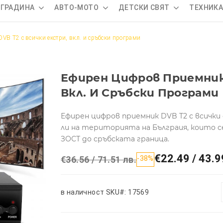
 ГРАДИНА
АВТО-МОТО
ДЕТСКИ СВЯТ
ТЕХНИК
B T2 с всички екстри, вкл. и сръбски програми
Ефирен Цифров Приемник 
Вкл. И Сръбски Програми
Ефирен цифров приемник DVB T2 с всички 
ли на територията на Бълграия, които с
ЗОСТ до сръбската граница.
€22.49 / 43.9
€36.56 / 71.51 лв.
-38%
в наличност
SKU#: 17569