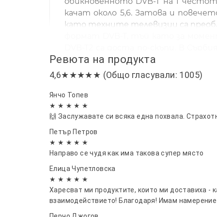
обикновенното DVB-T на 1 честота
качат около 5,6. Затова и повеч
като техните телевизии са преобла
формат DVB-T, тъй като за момент
DVB-T2 са доста по-скъпи. В Сърби
Ревюта на продукта
Това дава предпоставка хората жи
купувайки си DVB-T2 приемници. 
4,6★★★★★ (Общо гласували: 1005)
приемник е доста по-скъпа от о
гледате много повече канали - как
Янчо Топев
им телевизии са с висока резолюц
★ ★ ★ ★ ★
🙌 Заслужавате си всяка една похвала. Страхот
нашата мрежа ще се надгради до DV
е да знаете, че с обикновен DVB-T 
Петър Петров
★ ★ ★ ★ ★
Виж още оферта за стайна антена 
Направо се чудя как има такова супер място
Елица Чупетловска
★ ★ ★ ★ ★
Харесват ми продуктите, които ми доставиха - 
взаимодействието! Благодаря! Имам намерение
Перчо Джогов