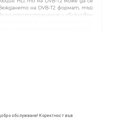
люция HD, то на DVB-T2 може да се
ъвеждането на DVB-T2 формат, тъй
зва по-разпространения и обикновен
ока резолюция, а и приемниците за
фирна телевизия във формат DVB-T2.
ат от сръбската ефирна телевизия,
аправи за закупуването на DVB-T2
B-T2 приемника ВИЕ ще можете да
 е на много високо ниво и повечето
рентабилна, защото рано или късно
ов приемник за новия формат. Важно
!
 добро обслужване! Коректност във