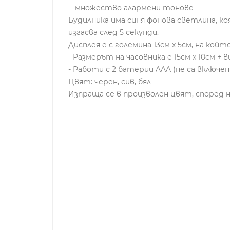
- множество алармени тонове
Будилника има синя фонова светлина, ко
изгасва след 5 секунди.
Дисплея е с големина 13см х 5см, на ко
- Размерът на часовника е 15см х 10см +
- Работи с 2 батерии AAA (не са включен
Цвят: черен, сив, бял
Изпраща се в произволен цвят, според 