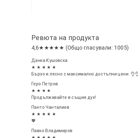
Ревюта на продукта
4,6★★★★★ (Общо гласували: 1005)
Данка Кушовска
★ ★ ★ ★ ★
Бързо и лесно с максимално достъпни цени. 👌
Геро Петров
★ ★ ★ ★
Продължавайте в същия дух!
Панто Чанталиев
★ ★ ★ ★ ★
💖
Павко Владимиров
★ ★ ★ ★ ★