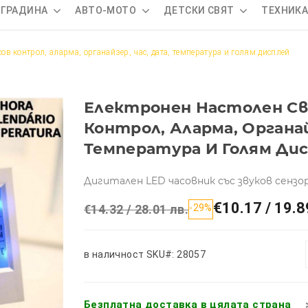
 ГРАДИНА
АВТО-МОТО
ДЕТСКИ СВЯТ
ТЕХНИК
сов контрол, аларма, органайзер, час, дата, температура и голям дисплей
Електронен Настолен Св
Контрол, Аларма, Органай
Температура И Голям Ди
Дигитален LED часовник със звуков сензо
€10.17 / 19.8
€14.32 / 28.01 лв.
-29%
в наличност
SKU#: 28057
Безплатна доставка в цялата страна