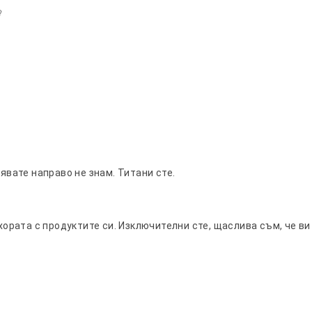

пявате направо не знам. Титани сте.
ората с продуктите си. Изключителни сте, щаслива съм, че ви 