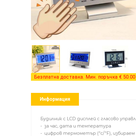
Безплатна доставка. Мин. поръчка € 50.00 
Информация
Будилник с LCD дисплей с гласово управ
- за час, дата и температура
- цифров термометър (°c/°F), избирае