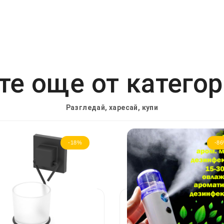
е още от катего
Разгледай, харесай, купи
-18%
-8