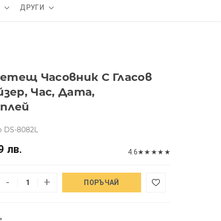
А
ДРУГИ
етещ Часовник С Гласов
зер, Час, Дата,
сплей
р DS-8082L
9 лв.
4.6
★
★
★
★
★
-
+
ПОРЪЧАЙ