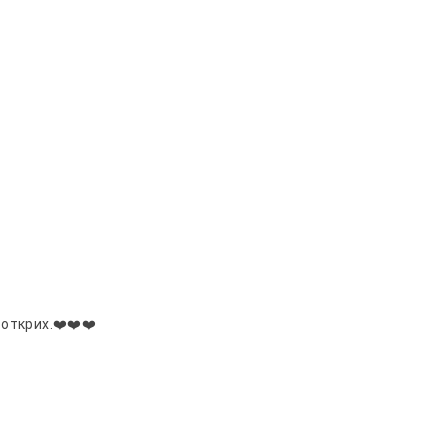
открих.❤️❤️❤️