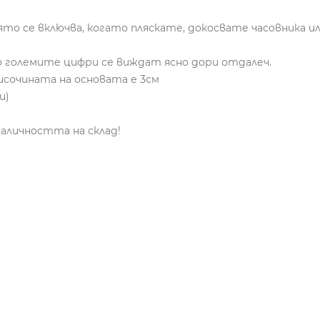
ято се включва, когато пляскате, докосвате часовника и
йто големите цифри се виждат ясно дори отдалеч.
 височината на основата е 3см
и)
наличността на склад!