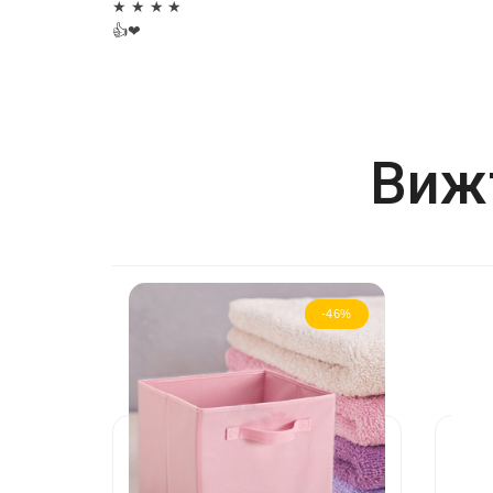
★ ★ ★ ★
👍❤
Вижт
-46%