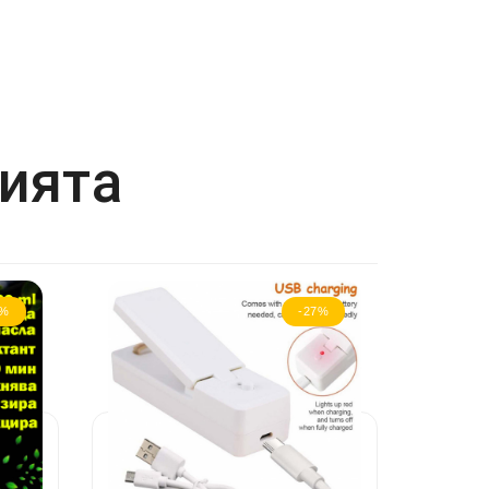
рията
6%
-27%