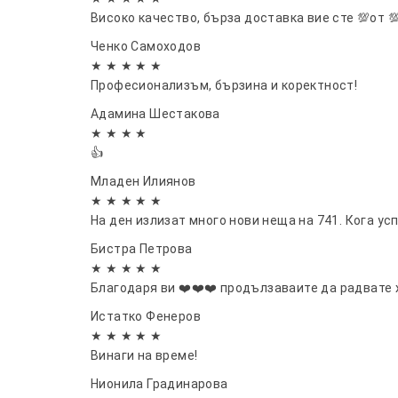
Високо качество, бърза доставка вие сте 💯от 
Ченко Самоходов
★ ★ ★ ★ ★
Професионализъм, бързина и коректност!
Адамина Шестакова
★ ★ ★ ★
👍
Младен Илиянов
★ ★ ★ ★ ★
На ден излизат много нови неща на 741. Кога ус
Бистра Петрова
★ ★ ★ ★ ★
Благодаря ви ❤️❤️❤️ продълзаваите да радвате х
Истатко Фенеров
★ ★ ★ ★ ★
Винаги на време!
Нионила Градинарова