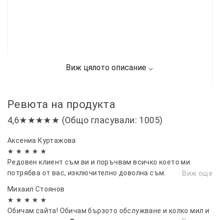
Ревюта на продукта
4,6★★★★★ (Общо гласували: 1005)
Аксениа Куртажова
★ ★ ★ ★ ★
Редовен клиент съм ви и поръчвам всичко което ми
потрябва от вас, изключително доволна съм.
Виж още
Препоръчвам ви горещо.
Михаил Стоянов
★ ★ ★ ★ ★
Обичам сайта! Обичам бързото обслужване и колко мил и