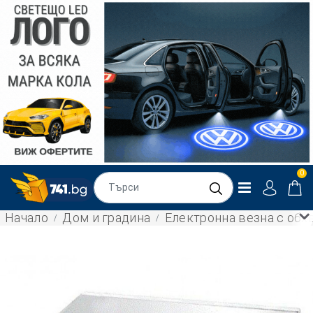
0
Начало
Дом и градина
Електронна везна с обхв