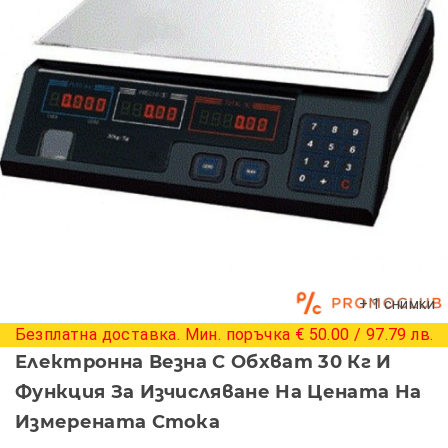
+ 1 снимки
Безплатна доставка. Мин. поръчка € 50.00 / 97.79 лв.
Електронна Везна С Обхват 30 Кг И
Функция За Изчисляване На Цената На
Измерената Стока