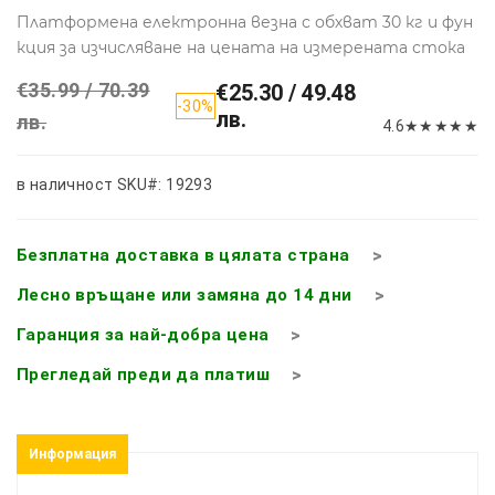
Платформена електронна везна с обхват 30 кг и фун
кция за изчисляване на цената на измерената стока
€35.99 / 70.39
€25.30 / 49.48
-30%
лв.
лв.
4.6
★
★
★
★
★
в наличност
SKU#: 19293
Безплатна доставка в цялата страна
Лесно връщане или замяна до 14 дни
Гаранция за най-добра цена
Прегледай преди да платиш
Информация