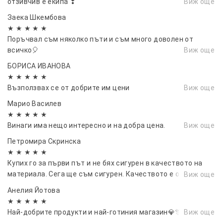
отзивчив е екипа ❣
Виж още
Заека Шкембова
★ ★ ★ ★ ★
Поръчвал съм няколко пъти и съм много доволен от
всичко🎈
Виж още
БОРИСА ИВАНОВА
★ ★ ★ ★ ★
Възползвах се от добрите им цени
Виж още
Марио Василев
★ ★ ★ ★ ★
Винаги има нещо интересно и на добра цена.
Виж още
Петромира Скринска
★ ★ ★ ★ ★
Купих го за първи път и не бях сигурен в качеството на
материала. Сега ще съм сигурен. Качеството е отлично.
Виж още
Точно от каквото имах нужда
Анелия Йотова
★ ★ ★ ★ ★
Най-добрите продукти и най-готиния магазин💎🎊👌👌
Виж още