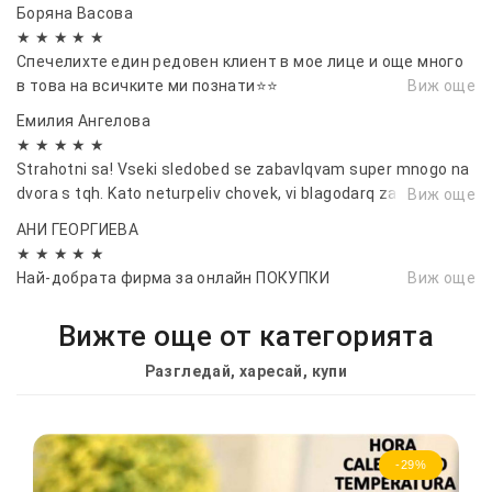
Боряна Васовa
★ ★ ★ ★ ★
Спечелихте един редовен клиент в мое лице и още много
в това на всичките ми познати⭐⭐
Виж още
Емилия Ангелова
★ ★ ★ ★ ★
Strahotni sa! Vseki sledobed se zabavlqvam super mnogo na
dvora s tqh. Kato neturpeliv chovek, vi blagodarq za burzata
Виж още
dostavka 🤝
АНИ ГЕОРГИЕВА
★ ★ ★ ★ ★
Най-добрата фирма за онлайн ПОКУПКИ
Виж още
Вижте още от категорията
Разгледай, харесай, купи
-29%