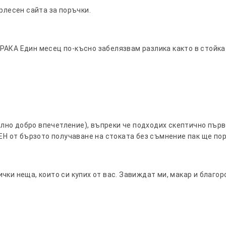
рлесен сайта за поръчки.
 Един месец по-късно забелязвам разлика както в стойката
о добро впечетление), въпреки че подходих скептично първон
ЕН от бързото получаване на стоката без съмнение пак ще поръ
чки неща, които си купих от вас. Завиждат ми, макар и благор