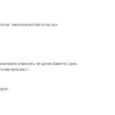
 си, така и качеството на сън
ачално и мислех, че ще ме бавите с дни ,
чам през вас !...
одно.