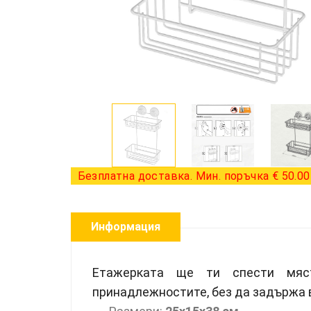
Безплатна доставка. Мин. поръчка € 50.00 
Информация
Етажерката ще ти
спести мя
принадлежностите, без да задържа 