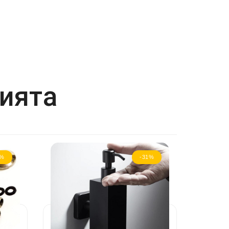
рията
3%
-31%