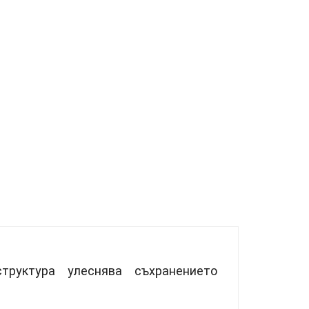
труктура улеснява съхранението