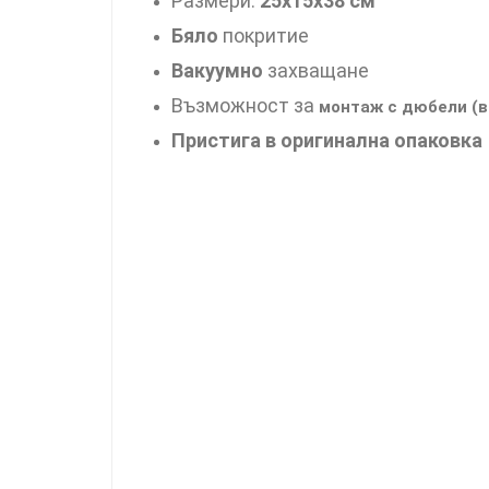
Размери:
25х15х38 см
Бяло
покритие
Вакуумно
захващане
Възможност за
монтаж с дюбели (в
Пристига в оригинална опаковка