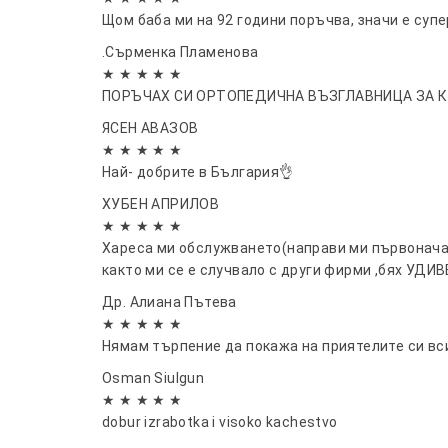
Щом баба ми на 92 години поръчва, значи е супе
.Сърменка Пламенова
★ ★ ★ ★ ★
ПОРЪЧАХ СИ ОРТОПЕДИЧНА ВЪЗГЛАВНИЦА ЗА КРАКА
ЯСЕН АВАЗОВ
★ ★ ★ ★ ★
Най- добрите в България👌
ХУБЕН АПРИЛОВ
★ ★ ★ ★ ★
Хареса ми обслужването(направи ми първоначалн
както ми се е случвало с други фирми ,бях УДИВ
Др. Алиана Пътева
★ ★ ★ ★ ★
Нямам търпение да покажа на приятелите си вси
Osman Siulgun
★ ★ ★ ★ ★
dobur izrabotka i visoko kachestvo