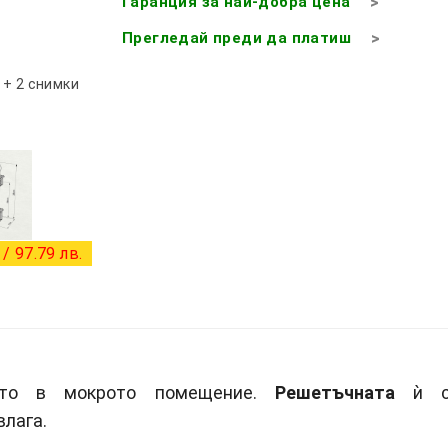
Гаранция за най-добра цена
Прегледай преди да платиш
+ 2 снимки
/ 97.79 лв.
сто в мокрото помещение.
Решетъчната
ѝ с
влага.