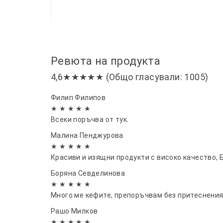
Ревюта на продукта
4,6★★★★★ (Общо гласували: 1005)
Филип Филипов
★ ★ ★ ★ ★
Всеки поръчва от тук.
Малина Пенджурова
★ ★ ★ ★ ★
Красиви и изящни продукти с високо качество, 
Боряна Севделинова
★ ★ ★ ★ ★
Много ме кефите, препоръчвам без притеснения
Рашо Милков
★ ★ ★ ★ ★