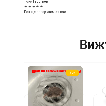
Тони Георгиев
★ ★ ★ ★ ★
Пак ще пазарувам от вас
Вижт
-60%