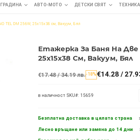
 ГРАДИНА
АВТО-МОТО
ДЕТСКИ СВЯТ
ТЕХНИК
KNO TEL DM 256W, 25х15х38 см, Вакуум, Бял
Етажерка За Баня На Две
25х15х38 См, Вакуум, Бял
€14.28 / 27.9
€17.48 / 34.19 лв.
-18%
в наличност
SKU#: 15659
Безплатна доставка в цялата страна
Лесно връщане или замяна до 14 дни