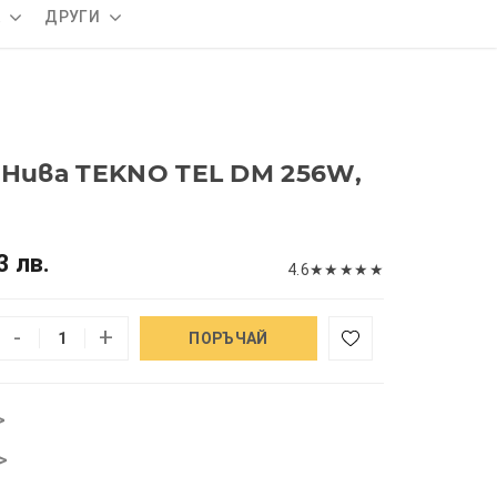
А
ДРУГИ
 Нива TEKNO TEL DM 256W,
3 лв.
4.6
★
★
★
★
★
-
+
ПОРЪЧАЙ