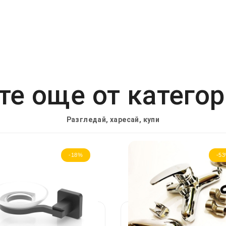
е още от катего
Разгледай, харесай, купи
-18%
-5