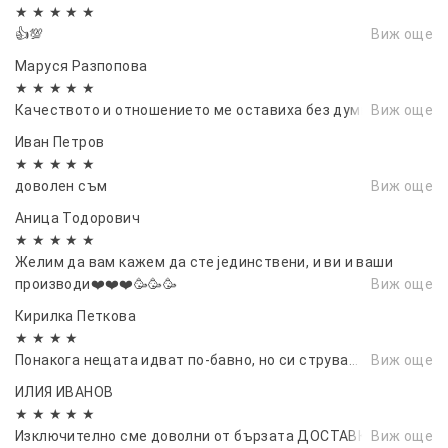
★ ★ ★ ★ ★
👍💯
Виж още
Маруся Разпопова
★ ★ ★ ★ ★
Качеството и отношението ме оставиха без думи.
Виж още
Иван Петров
★ ★ ★ ★ ★
доволен съм
Виж още
Аница Тодорович
★ ★ ★ ★ ★
Желим да вам кажем да сте јединствени, и ви и ваши
производи❤️❤️❤️🥳🥳🥳
Виж още
Кирилка Петкова
★ ★ ★ ★
Понакога нещата идват по-бавно, но си струва...
Виж още
ИЛИЯ ИВАНОВ
★ ★ ★ ★ ★
Изключително сме доволни от бързата ДОСТАВКА
Виж още