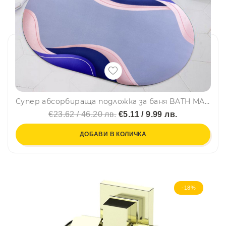
Супер абсорбираща подложка за баня BATH MAT "WAVE" - антихлъзгаща, водоабсорбираща, килимче
€23.62 / 46.20 лв.
€5.11 / 9.99 лв.
ДОБАВИ В КОЛИЧКА
-18%