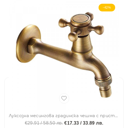
-42%
Луксозна месингова градинска чешма с приставка за маркуч, висок клас изделие, ретро, винтидж, 1/2
€29.91 / 58.50 лв.
€17.33 / 33.89 лв.