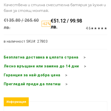
Качествена и стилна смесителна батярия за кухня и
баня за стоящ монтаж.
€135.80 / 265.60
€51.12 / 99.98
-62%
лв.
лв.
4.6
★
★
★
★
★
в наличност
SKU#: 27803
Безплатна доставка в цялата страна
Лесно връщане или замяна до 14 дни
Гаранция за най-добра цена
Прегледай преди да платиш
Информация