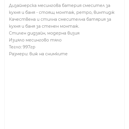
Дизайнерска месингова батерия смесител за
кухня и баня - стоящ монтаж, ретро, винтидж
Качествена и стилна смесителна батярия за
кухня и баня за стенен монтаж.
Стилен дидзайн, модерна визия
Изцяло месингово тяло
Тегло: 997гр
Размери: виж на снимките