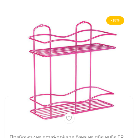
-18%
Правоъгълна етажерка за баня на две нива TR BK 012, 30х13х35 см, Закрепване с дюбел, Циклама