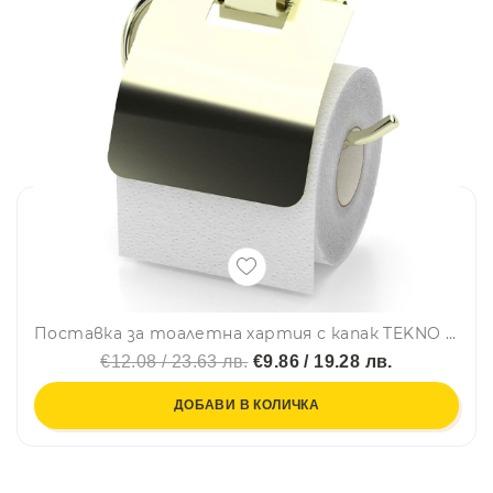
Поставка за тоалетна хартия с капак TEKNO TEL TR EF 238G, 15х13 см, Двойно залепване, Златист
€12.08 / 23.63 лв.
€9.86 / 19.28 лв.
ДОБАВИ В КОЛИЧКА