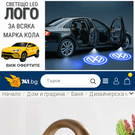
0
Начало
Дом и градина
Баня
Дизайнерска меси