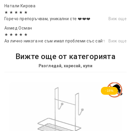
Натали Кирова
★ ★ ★ ★ ★
Горечо препоръчвам, уникални сте ❤️❤️❤️
Виж още
Ахмед Осман
★ ★ ★ ★ ★
Аз лично никога не съм имал проблеми със сайта.
Виж още
Вижте още от категорията
Разгледай, харесай, купи
-18%