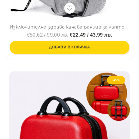
Изключително здрава канава раница за лаптопи и таблети 14 инча, водоустойчива, с 2 огромни джоба
€50.62 / 99.00 лв.
€22.49 / 43.99 лв.
ДОБАВИ В КОЛИЧКА
-45%