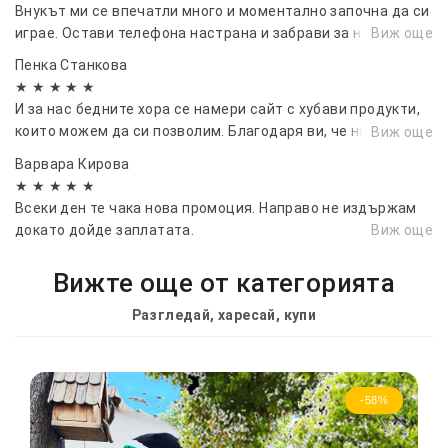
Внукът ми се впечатли много и моментално започна да си
играе. Остави телефона настрана и забрави за него
Виж още
Пенка Станкова
★ ★ ★ ★ ★
И за нас бедните хора се намери сайт с хубави продукти,
които можем да си позволим. Благодаря ви, че някои
Виж още
мисли за нас.
Варвара Кирова
★ ★ ★ ★ ★
Всеки ден те чака нова промоция. Направо не издържам
докато дойде заплатата.
Виж още
Вижте още от категорията
Разгледай, харесай, купи
-58%