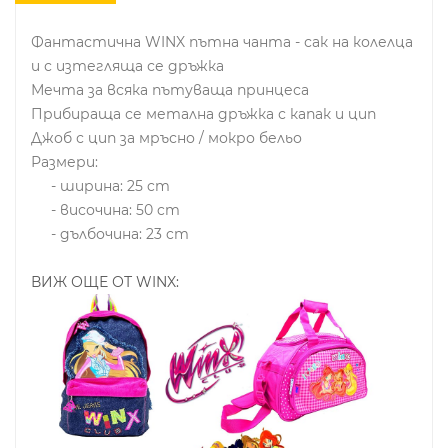
Фантастична WINX пътна чанта - сак на колелца
и с изтегляща се дръжка
Мечта за всяка пътуваща принцеса
Прибираща се метална дръжка с капак и цип
Джоб с цип за мръсно / мокро бельо
Размери:
- ширина: 25 cm
- височина: 50 cm
- дълбочина: 23 cm
ВИЖ ОЩЕ ОТ WINX: