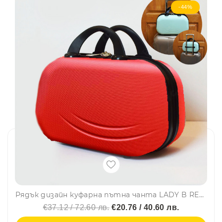
-44%
Рядък дизайн куфарна пътна чанта LADY B RED, твърда ABS
€37.12 / 72.60 лв.
€20.76 / 40.60 лв.