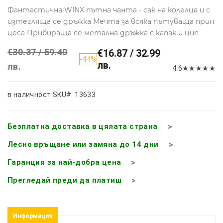
Фантастична WINX пътна чанта - сак на колелца и с
изтегляща се дръжка Мечта за всяка пътуваща прин
цеса Прибираща се метална дръжка с капак и цип
€30.37 / 59.40
€16.87 / 32.99
-44%
лв.
лв.
4.6
★
★
★
★
★
в наличност
SKU#: 13633
Безплатна доставка в цялата страна
Лесно връщане или замяна до 14 дни
Гаранция за най-добра цена
Прегледай преди да платиш
Информация