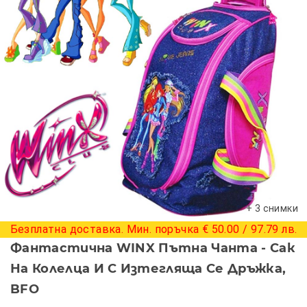
+ 3 снимки
Безплатна доставка. Мин. поръчка € 50.00 / 97.79 лв.
Фантастична WINX Пътна Чанта - Сак
На Колелца И С Изтегляща Се Дръжка,
BFO