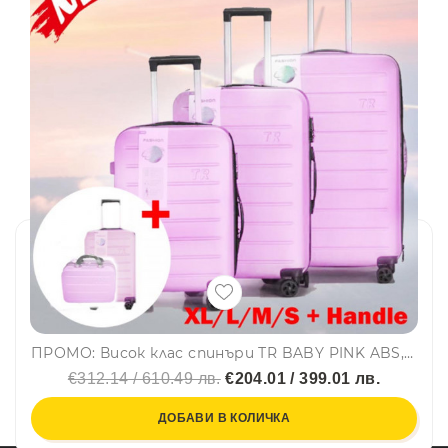
ПРОМО: Висок клас спинъри ТR BABY PINK ABS,четири въртящи колелца, заключване с цифров шифър, комплект 5бр, куфари
€312.14 / 610.49 лв.
€204.01 / 399.01 лв.
ДОБАВИ В КОЛИЧКА