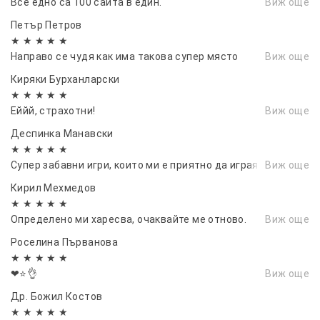
Все едно са 100 сайта в един.
Виж още
Петър Петров
★ ★ ★ ★ ★
Направо се чудя как има такова супер място
Виж още
Киряки Бурханларски
★ ★ ★ ★ ★
Еййй, страхотни!
Виж още
Деспинка Манавски
★ ★ ★ ★ ★
Супер забавни игри, които ми е приятно да играя с малкия
Виж още
Кирил Мехмедов
★ ★ ★ ★ ★
Определено ми харесва, очаквайте ме отново.
Виж още
Роселина Първанова
★ ★ ★ ★ ★
❤⭐👌
Виж още
Др. Божил Костов
★ ★ ★ ★ ★