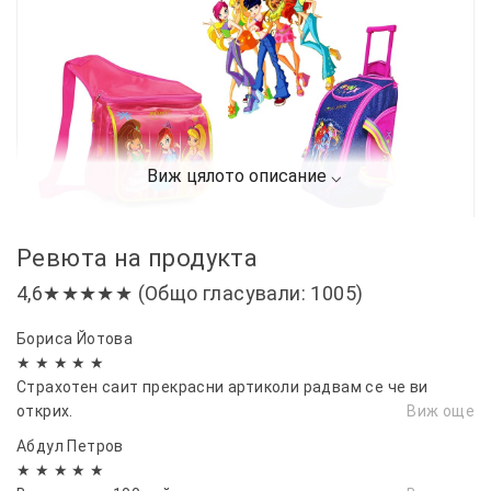
Ревюта на продукта
4,6★★★★★ (Общо гласували: 1005)
Бориса Йотова
★ ★ ★ ★ ★
Страхотен саит прекрасни артиколи радвам се че ви
открих.
Виж още
Абдул Петров
★ ★ ★ ★ ★