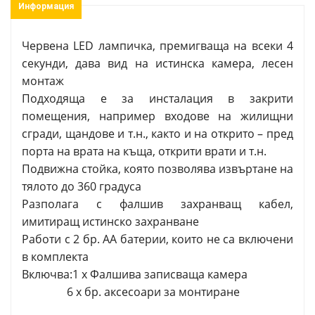
Информация
Червена LED лампичка, премигваща на всеки 4
секунди, дава вид на истинска камера, лесен
монтаж
Подходяща е за инсталация в закрити
помещения, например входове на жилищни
сгради, щандове и т.н., както и на открито – пред
порта на врата на къща, открити врати и т.н.
Подвижна стойка, която позволява извъртане на
тялото до 360 градуса
Разполага с фалшив захранващ кабел,
имитиращ истинско захранване
Работи с 2 бр. АА батерии, които не са включени
в комплекта
Включва:1 х Фалшива записваща камера
6 х бр. аксесоари за монтиране