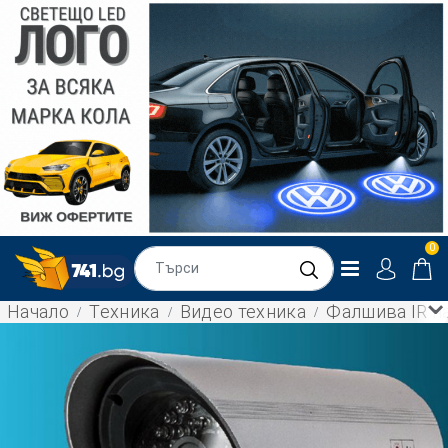
0
Начало
Техника
Видео техника
Фалшива IR н