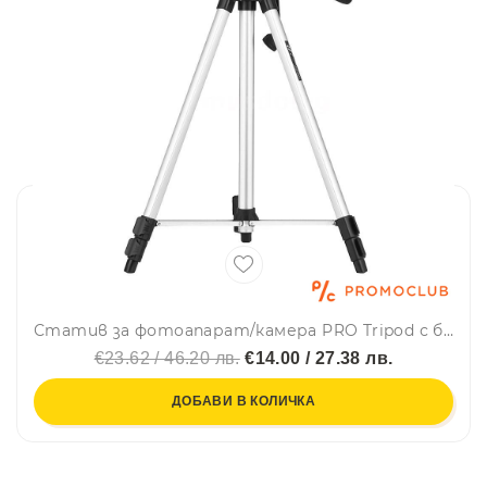
Статив за фотоапарат/камера PRO Tripod с бързо фиксиране, манивелно регулиране и нивелир
€23.62 / 46.20 лв.
€14.00 / 27.38 лв.
ДОБАВИ В КОЛИЧКА