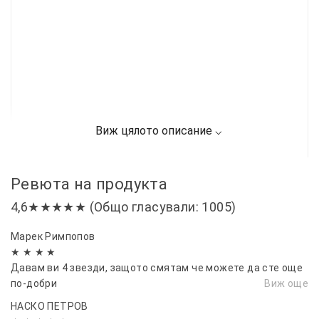
Ревюта на продукта
4,6★★★★★ (Общо гласували: 1005)
Марек Римпопов
★ ★ ★ ★
Давам ви 4 звезди, защото смятам че можете да сте още
по-добри
Виж още
НАСКО ПЕТРОВ