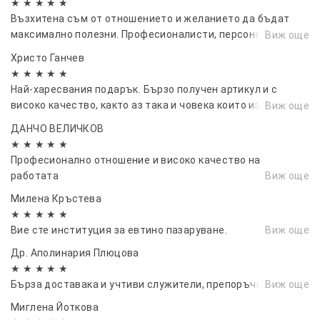
★ ★ ★ ★ ★
Възхитена съм от отношението и желанието да бъдат
максимално полезни. Професионалисти, персонален
Виж още
подход към всеки Клиент!!!Горещо препоръчвам
Христо Ганчев
★ ★ ★ ★ ★
Най-харесвания подарък. Бързо получен артикул и с
високо качество, както аз така и човека които изненадах
Виж още
останахме доволни. Благодаря ви!!
ДАНЧО ВЕЛИЧКОВ
★ ★ ★ ★ ★
Професионално отношение и високо качество на
работата
Виж още
Милена Кръстева
★ ★ ★ ★ ★
Вие сте институция за евтино пазаруване.
Виж още
Др. Аполинария Плюцова
★ ★ ★ ★ ★
Бърза доставака и учтиви служители, препоръчвам!
Виж още
Миглена Йоткова