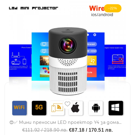
-22%
😍✅ Мини преносим LED проектор Y4 за домашно кино, за телефон, таблети и др. - 600 лумена
€111.92 / 218.90 лв.
€87.18 / 170.51 лв.