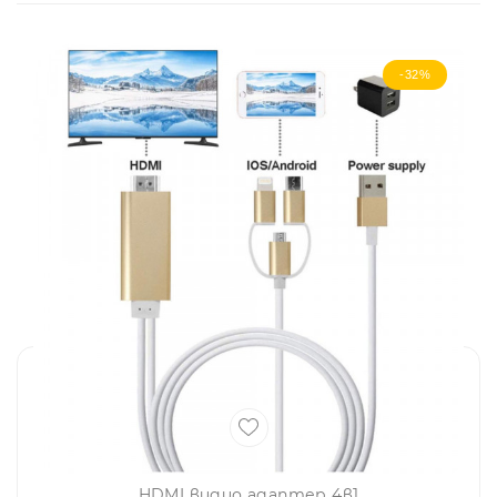
-32%
HDMI видио адаптер 4в1