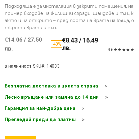
Подходяща е за инсталация в закрити помещения, на
пример входове на жилищни сгради, щандове и т.н., к
акто и на открито – пред порта на врата на къща, о
ткрити врати и т.н.
€14.06 / 27.50
€8.43 / 16.49
-40%
лв.
лв.
4.6
★
★
★
★
★
в наличност
SKU#: 14033
Безплатна доставка в цялата страна
Лесно връщане или замяна до 14 дни
Гаранция за най-добра цена
Прегледай преди да платиш