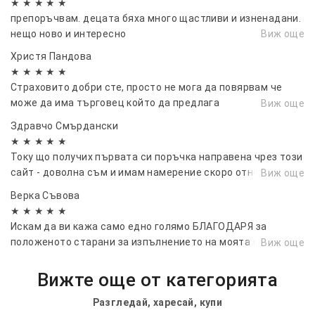
★ ★ ★ ★ ★
препоръчвам. децата бяха много щастливи и изненадани.
нещо ново и интересно
Виж още
Христя Пандова
★ ★ ★ ★ ★
Страховито добри сте, просто не мога да повярвам че
може да има търговец който да предлага
Виж още
висококачествена стока на разумни цени, вярвам че ще
Здравчо Смърдански
постигнете много и ще зарадвате хиляди хора 💞💞💞
★ ★ ★ ★ ★
Току що получих първата си поръчка направена чрез този
сайт - доволна съм и имам намерение скоро отново да се
Виж още
възползвам от услугите ви!...
Верка Съвова
★ ★ ★ ★ ★
Искам да ви кажа само едно голямо БЛАГОДАРЯ за
положеното старани за изпълнението на моята поръчка
Виж още
❤️❤️❤️
Вижте още от категорията
Разгледай, харесай, купи