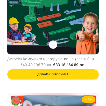
Детски комплект инструменти с зеге и винтоверт на батерии POWERTOOL 7922 - paзвива въoбpaжeниeтo, ĸpeaтивнocттa и poлeвитe игpи
€49.49 / 96.79 лв.
€33.18 / 64.89 лв.
ДОБАВИ В КОЛИЧКА
-13%