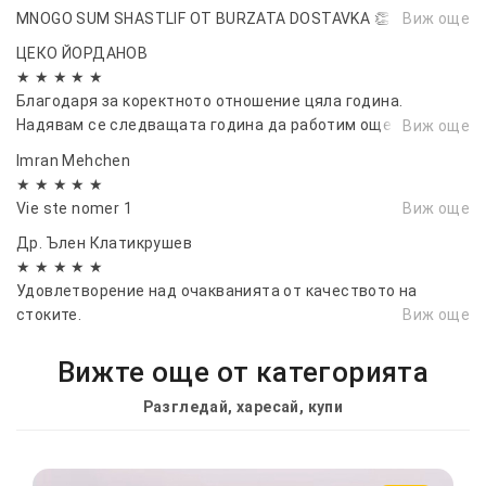
MNOGO SUM SHASTLIF OT BURZATA DOSTAVKA 👏
Виж още
ЦЕКО ЙОРДАНОВ
★ ★ ★ ★ ★
Благодаря за коректното отношение цяла година.
Надявам се следващата година да работим още повече
Виж още
заедно....
Imran Mehchen
★ ★ ★ ★ ★
Vie ste nomer 1
Виж още
Др. Ълен Клатикрушев
★ ★ ★ ★ ★
Удовлетворение над очакванията от качеството на
стоките.
Виж още
Вижте още от категорията
Разгледай, харесай, купи