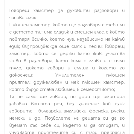
Говорещ хамстер за духовити разговори и
часове смях
Плюшен хамстер, който ще разговаря с теб или
с детето ти: има сладък и смешен глас, с който
повтаря всичко, което чуе, независимо на какъв
език; възпроизвежда още смях и песни; Говорещ
хамстер, който се държи като жив: участва
живо в разговора, като кима с глава и с цяло
тяло, докато говори и слуша и когато го
докоснеш; Умилителен плюшен
приятел: дружелюбен и мек плюшен хамстер,
който бързо става любимец в семейството;
Тя не само ще говори, но дори ще имитира
забавно вашата реч, без значение кой език
говорите – български, английски, френски, руски,
немски и др. Позволете на децата си да го
вземат със себе си, където и да отидат, и
учудвайте приятелите си с тази прекрасна