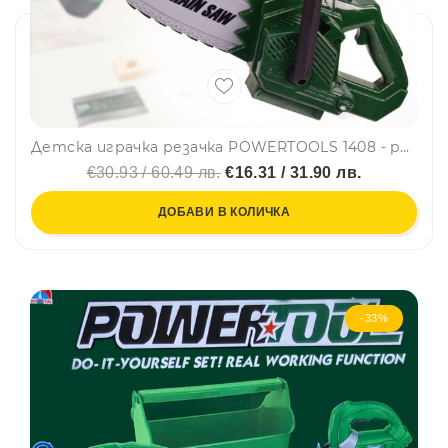
Детска играчка резачка POWERTOOLS 1408 - paзвива въoбpaжeниeтo, ĸpeaтивнocттa и poлeвитe игpи
€30.93 / 60.49 лв.
€16.31 / 31.90 лв.
ДОБАВИ В КОЛИЧКА
-33%