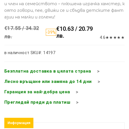
и член на семейството – плюшена играчка хамстер, к
оято говори, пее, движи се и сбъдва детските фант
азии на малки и големи!
€17.55 / 34.32
€10.63 / 20.79
-39%
лв.
лв.
4.6
★
★
★
★
★
в наличност
SKU#: 14197
Безплатна доставка в цялата страна
Лесно връщане или замяна до 14 дни
Гаранция за най-добра цена
Прегледай преди да платиш
Информация