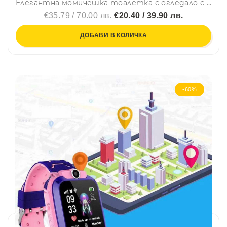
Елегантна момичешка тоалетка с огледало с 360-градусово въртене Lumera Beauty 2000
€35.79 / 70.00 лв.
€20.40 / 39.90 лв.
ДОБАВИ В КОЛИЧКА
-60%