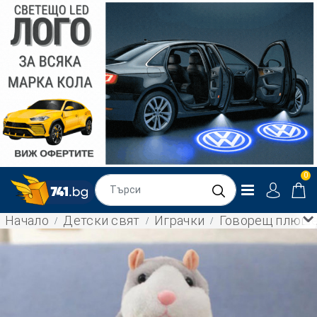
0
Начало
Детски свят
Играчки
Говорещ плюшен