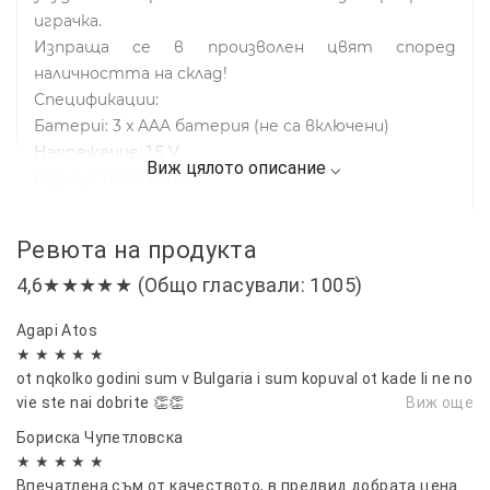
играчка.
Изпраща се в произволен цвят според
наличността на склад!
Спецификации:
Батериi: 3 x AAA батерия (не са включени)
Напрежение: 1,5 V
Размер: 13 х 9 х10 см
Ревюта на продукта
4,6★★★★★ (Общо гласували: 1005)
Agapi Atos
★ ★ ★ ★ ★
ot nqkolko godini sum v Bulgaria i sum kopuval ot kade li ne no
vie ste nai dobrite 👏👏
Виж още
Бориска Чупетловска
★ ★ ★ ★ ★
Впечатлена съм от качеството, в предвид добрата цена.