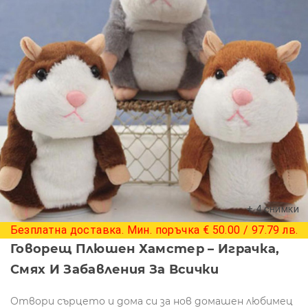
+ 4 снимки
Безплатна доставка. Мин. поръчка € 50.00 / 97.79 лв.
Говорещ Плюшен Хамстер – Играчка,
Смях И Забавления За Всички
Отвори сърцето и дома си за нов домашен любимец