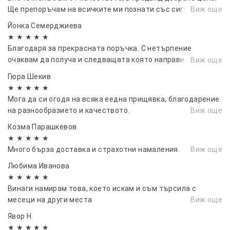
Ще препоръчам на всичките ми познати със сигурност!
Виж още
Йонка Семерджиева
★ ★ ★ ★ ★
Благодаря за прекрасната поръчка. С нетърпение
очаквам да получа и следващата която направих преди
Виж още
минути.
Гюра Шекив
★ ★ ★ ★ ★
Мога да си огодя на всяка еедна прищявка, благодарение
на разнообразието и качеството.
Виж още
Козма Парашкевов
★ ★ ★ ★ ★
Много бърза доставка и страхотни намаления.
Виж още
Любима Иванова
★ ★ ★ ★ ★
Винаги намирам това, което искам и съм търсила с
месеци на други места
Виж още
Явор Н.
★ ★ ★ ★ ★