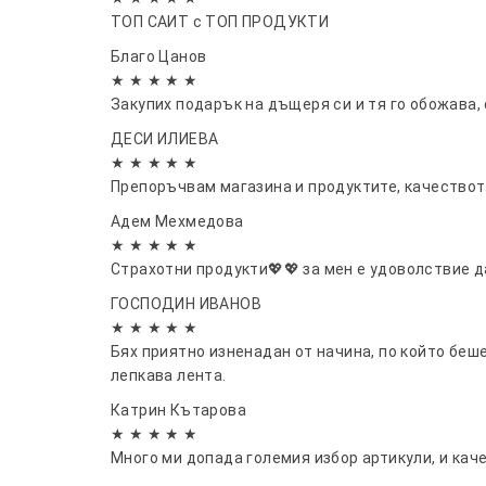
ТОП САИТ с ТОП ПРОДУКТИ
Благо Цанов
★ ★ ★ ★ ★
Закупих подарък на дъщеря си и тя го обожава,
ДЕСИ ИЛИЕВА
★ ★ ★ ★ ★
Препоръчвам магазина и продуктите, качеството
Адем Мехмедова
★ ★ ★ ★ ★
Страхотни продукти💖💖 за мен е удоволствие д
ГОСПОДИН ИВАНОВ
★ ★ ★ ★ ★
Бях приятно изненадан от начина, по който беш
лепкава лента.
Катрин Кътарова
★ ★ ★ ★ ★
Много ми допада големия избор артикули, и кач