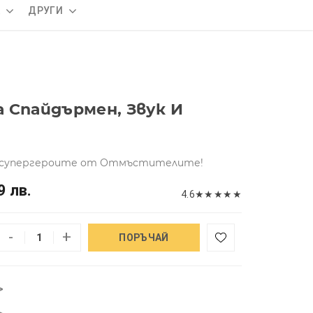
А
ДРУГИ
 Спайдърмен, Звук И
а супергероите от Отмъстителите!
9 лв.
4.6
★
★
★
★
★
-
+
ПОРЪЧАЙ