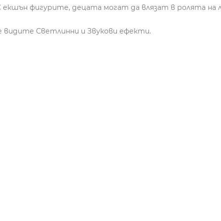
екшън фигурите, децата могат да влязат в ролята на 
 видите Светлинни и Звукови ефекти.