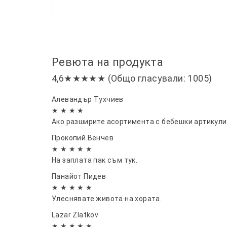
Ревюта на продукта
4,6★★★★★ (Общо гласували: 1005)
Алевандър Тухчиев
★ ★ ★ ★
Ако разширите асортимента с бебешки артикули,
Прокопий Венчев
★ ★ ★ ★ ★
На заплата пак съм тук.
Панайот Пидев
★ ★ ★ ★ ★
Улеснявате живота на хората.
Lazar Zlatkov
★ ★ ★ ★ ★