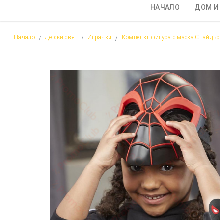
НАЧАЛО
ДОМ И
Начало
Детски свят
Играчки
Компелкт фигура с маска Спайдър