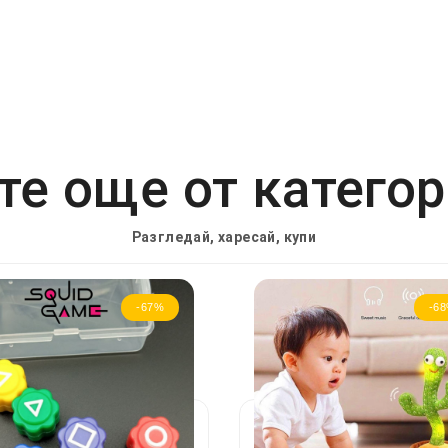
е още от катего
Разгледай, харесай, купи
-67%
-6