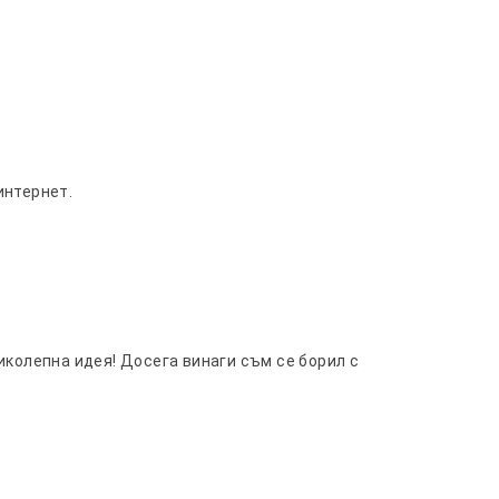
интернет.
иколепна идея! Досега винаги съм се борил с