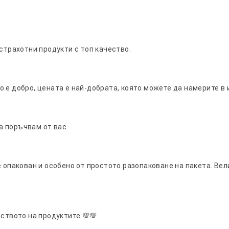
 страхотни продукти с топ качество.
 е добро, цената е най-добрата, която можете да намерите в 
а поръчвам от вас.
е опакован и особено от простото разопаковане на пакета. Вел
еството на продуктите 💯💯