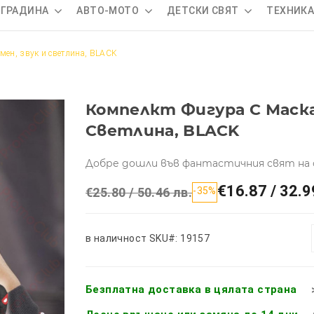
 ГРАДИНА
АВТО-МОТО
ДЕТСКИ СВЯТ
ТЕХНИК
мен, звук и светлина, BLACK
Компелкт Фигура С Маска
Светлина, BLACK
Добре дошли във фантастичния свят н
€16.87 / 32.9
€25.80 / 50.46 лв.
-35%
в наличност
SKU#: 19157
Безплатна доставка в цялата страна