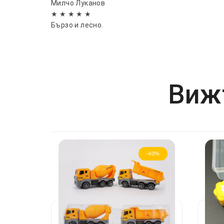
Милчо Луканов
★ ★ ★ ★ ★
Бързо и лесно.
Вижт
-40%