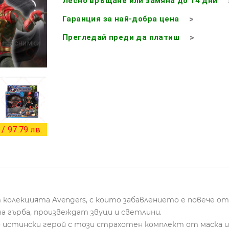
Лесно връщане или замяна до 14 дни
Гаранция за най-добра цена
Прегледай преди да платиш
+ 3 снимки
/ 97.79 лв.
колекцията Avengers, с които забавлението е повече о
а гърба, произвеждат звуци и светлини.
 истински герой с този страхотен комплект от маска и