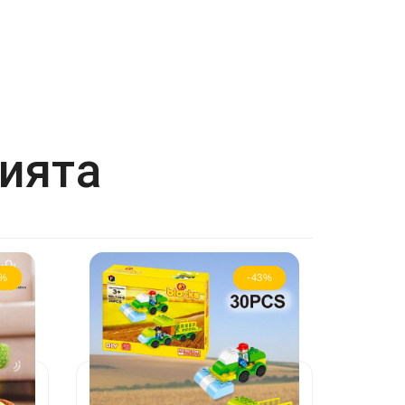
рията
8%
-43%