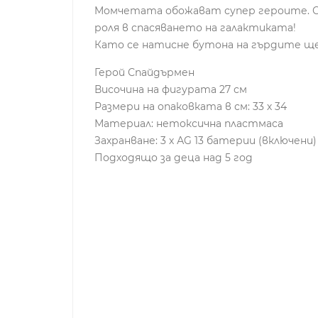
Mомчетата обожават супер героите. С 
роля в спасяването на галактиката!
Като се натисне бутона на гърдите ще
Герой Спайдърмен
Височина на фигурата 27 см
Размери на опаковката в см: 33 х 34
Материал: нетоксична пластмаса
Захранване: 3 х АG 13 батерии (включени)
Подходящо за деца над 5 год