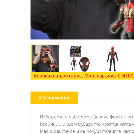
Безплатна доставка. Мин. поръчка € 50.00 
Информация
Изберете и съберете всички фигури от 
крайници и щом извадите лентичката н
Маскирайте се и се почувствайте като