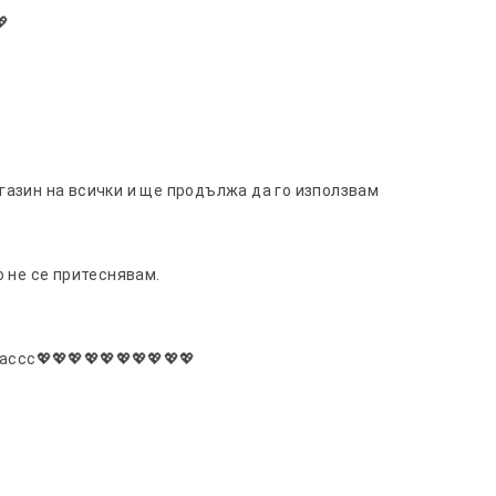
💖
азин на всички и ще продължа да го използвам
 не се притеснявам.
ассс💖💖💖💖💖💖💖💖💖💖