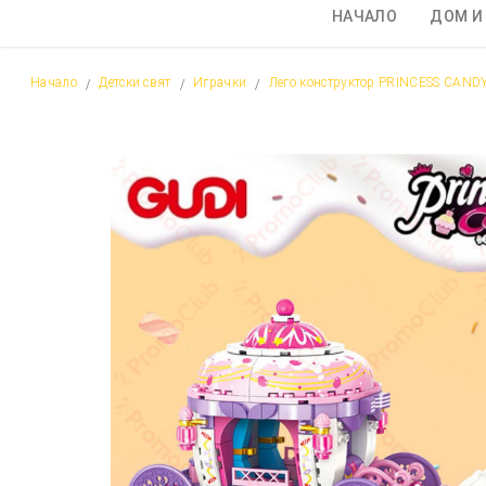
НАЧАЛО
ДОМ И
Начало
Детски свят
Играчки
Лего конструктор PRINCESS CANDY 