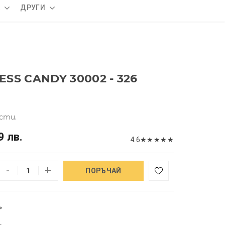
А
ДРУГИ
SS CANDY 30002 - 326
сти.
9 лв.
4.6
★
★
★
★
★
-
+
ПОРЪЧАЙ