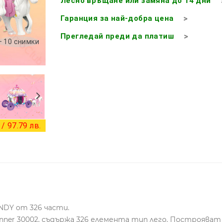
Лесно връщане или замяна до 14 дни
Гаранция за най-добра цена
Прегледай преди да платиш
+ 10 снимки
/ 97.79 лв.
DY от 326 части.
r 30002, съдържа 326 елемента тип лего. Построяват с