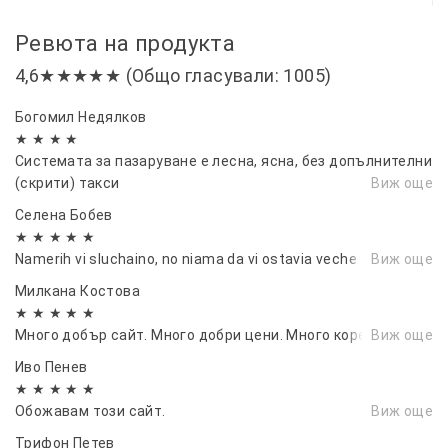
Ревюта на продукта
4,6★★★★★ (Общо гласували: 1005)
Богомил Недялков
★ ★ ★ ★
Системата за пазаруване е лесна, ясна, без допълнителни
(скрити) такси
Виж още
Селена Бобев
★ ★ ★ ★ ★
Namerih vi sluchaino, no niama da vi ostavia veche
Виж още
Милкана Костова
★ ★ ★ ★ ★
Много добър сайт. Много добри цени. Много коректни.
Виж още
Иво Пенев
★ ★ ★ ★ ★
Обожавам този сайт.
Виж още
Трифон Петев