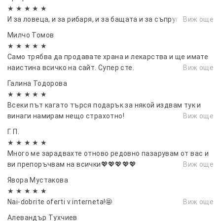
★ ★ ★ ★ ★
И за ловеца, и за рибаря, и за бащата и за съпруга…
Виж още
Милчо Томов
★ ★ ★ ★ ★
Само трябва да продавате храна и лекарства и ще имате
наистина всичко на сайт. Супер сте.
Виж още
Галина Тодорова
★ ★ ★ ★ ★
Всеки път кагато търся подарък за някой издвам тук и
винаги намирам нещо страхотно!
Виж още
Г. П.
★ ★ ★ ★ ★
Много ме зарадвахте отново редовно пазарувам от вас и
ви препоръчвам на всички💖💖💖💖💖
Виж още
Явора Мустакова
★ ★ ★ ★ ★
Nai-dobrite oferti v interneta!🤩
Виж още
Алевандър Тухчиев