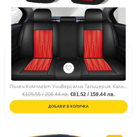
Пълен Комплект Универсална Тапицерия, Калъфи За Автомобилни Седалки Лукс Еко Кожа в Черно и Червено, с възглавнички TAP882
€105.55 / 206.44 лв.
€81.52 / 159.44 лв.
ДОБАВИ В КОЛИЧКА