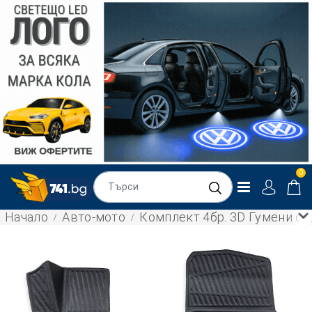
0
Начало
Авто-мото
Комплект 4бр. 3D Гумени ст