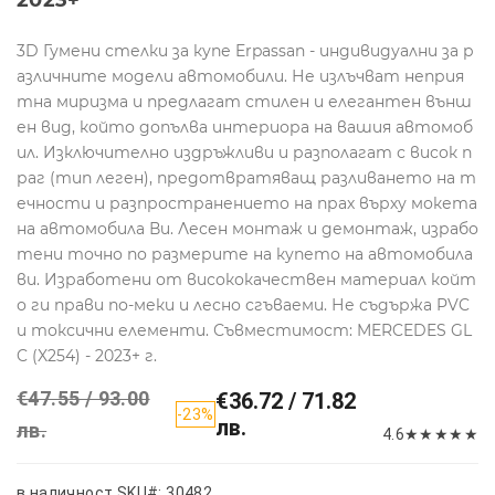
3D Гумени стелки за купе Erpassan - индивидуални за р
азличните модели автомобили. Не излъчват неприя
тна миризма и предлагат стилен и елегантен външ
ен вид, който допълва интериора на вашия автомоб
ил. Изключително издръжливи и разполагат с висок п
раг (тип леген), предотвратяващ разливането на т
ечности и разпространението на прах върху мокета
на автомобила Ви. Лесен монтаж и демонтаж, израбо
тени точно по размерите на купето на автомобила
ви. Изработени от висококачествен материал койт
о ги прави по-меки и лесно сгъваеми. Не съдържа PVC
и токсични елементи. Съвместимост: MERCEDES GL
C (X254) - 2023+ г.
€47.55 / 93.00
€36.72 / 71.82
-23%
лв.
лв.
4.6
★
★
★
★
★
в наличност
SKU#: 30482