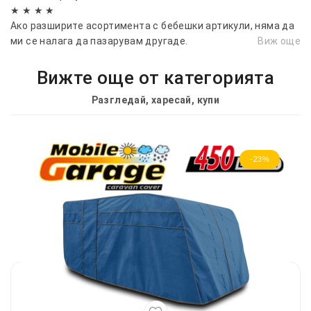
★ ★ ★ ★
Ако разширите асортимента с бебешки артикули, няма да
ми се налага да пазарувам другаде.
Виж още
Вижте още от категорията
Разгледай, харесай, купи
-23%