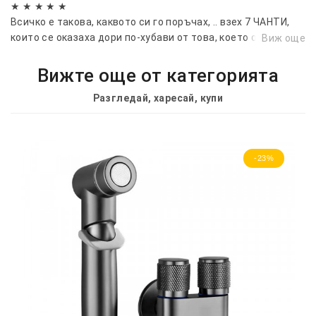
★ ★ ★ ★ ★
Всичко е такова, каквото си го поръчах, .. взех 7 ЧАНТИ,
които се оказаха дори по-хубави от това, което очаквах
Виж още
:):) Супер сте !...👌
Вижте още от категорията
Разгледай, харесай, купи
-23%