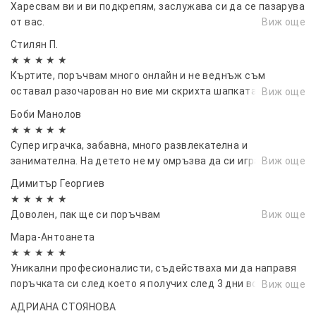
Харесвам ви и ви подкрепям, заслужава си да се пазарува
от вас.
Виж още
Стилян П.
★ ★ ★ ★ ★
Къртите, поръчвам много онлайн и не веднъж съм
оставал разочарован но вие ми скрихта шапката по
Виж още
готина и добра поръчка не съм имал. 👏👏👌👌💪💪
Боби Манолов
★ ★ ★ ★ ★
Супер играчка, забавна, много развлекателна и
занимателна. На детето не му омръзва да си играе
Виж още
Димитър Георгиев
★ ★ ★ ★ ★
Доволен, пак ще си поръчвам
Виж още
Мара-Антоанета
★ ★ ★ ★ ★
Уникални професионалисти, съдействаха ми да направя
поръчката си след което я получих след 3 дни всичко
Виж още
беше прекрасно благодаря.
АДРИАНА СТОЯНОВА