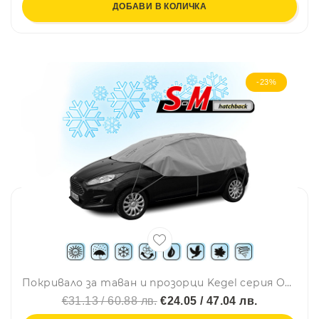
ДОБАВИ В КОЛИЧКА
-23%
Покривало за таван и прозорци Kegel серия Optimal размер S-M сиво за хечбек 255-275cm.
€31.13 / 60.88 лв.
€24.05 / 47.04 лв.