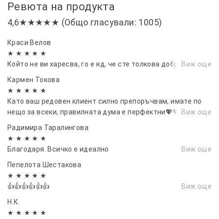
Ревюта на продукта
4,6★★★★★ (Общо гласували: 1005)
Краси Велов
★ ★ ★ ★ ★
Който не ви харесва, го е яд, че сте толкова добри.
Виж още
Кармен Токова
★ ★ ★ ★ ★
Като ваш редовен клиент силно препоръчвам, имате по
нещо за всеки, правилната дума е перфектни💖💖💖
Виж още
Радимира Таралингова
★ ★ ★ ★ ★
Благодаря. Всичко е идеално
Виж още
Пепелота Шестакова
★ ★ ★ ★ ★
👍👍👍👍👍👍
Виж още
Н.К.
★ ★ ★ ★ ★