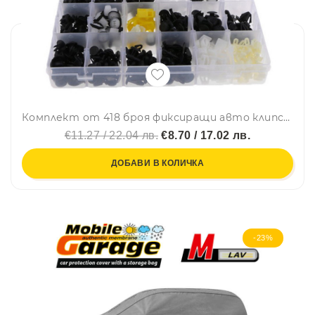
Комплект от 418 броя фиксиращи авто клипсове закопчалки копка - щипка за кори лайсни панели табло и др. за Honda Хонда
€11.27 / 22.04 лв.
€8.70 / 17.02 лв.
ДОБАВИ В КОЛИЧКА
-23%