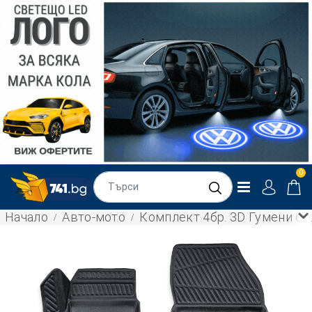
0
Начало
Авто-мото
Комплект 4бр. 3D Гумени сте