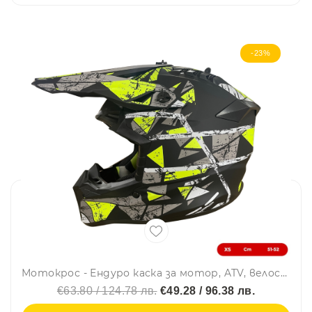
-23%
Мотокрос - Ендуро каска за мотор, ATV, велосипед – размер XS (51–52 см) черен мат с неоново жълт дизайн
€63.80 / 124.78 лв.
€49.28 / 96.38 лв.