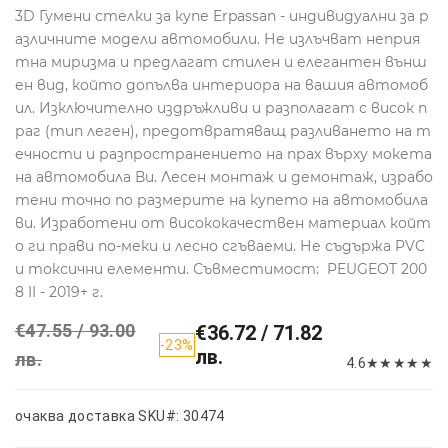
3D Гумени стелки за купе Erpassan - индивидуални за р
азличните модели автомобили. Не излъчват неприя
тна миризма и предлагат стилен и елегантен външ
ен вид, който допълва интериора на вашия автомоб
ил. Изключително издръжливи и разполагат с висок п
раг (тип леген), предотвратяващ разливането на т
ечности и разпространението на прах върху мокета
на автомобила Ви. Лесен монтаж и демонтаж, израбо
тени точно по размерите на купето на автомобила
ви. Изработени от висококачествен материал койт
о ги прави по-меки и лесно сгъваеми. Не съдържа PVC
и токсични елементи. Съвместимост: PEUGEOT 200
8 II - 2019+ г.
€47.55 / 93.00
€36.72 / 71.82
-23%
лв.
лв.
4.6
★
★
★
★
★
очаква доставка
SKU#: 30474