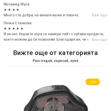
Мохамед Муса
★ ★ ★ ★
Много сте добри, но винаги може и повече.
Виж още
Пенка Станкова
★ ★ ★ ★ ★
И за нас бедните хора се намери сайт с хубави продукти,
които можем да си позволим. Благодаря ви, че някои
Виж още
мисли за нас.
Вижте още от категорията
Разгледай, харесай, купи
-23%