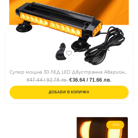
Супер мощна 30 ЛЕД LED Двустранна Аварийна Сигнална Лампа Блиц Маяк с Магнити Магнит За Пътна Помощ Платформа Снегорин 12-24V със 7 режима на работа Ж
€47.44 / 92.78 лв.
€36.64 / 71.66 лв.
ДОБАВИ В КОЛИЧКА
-23%