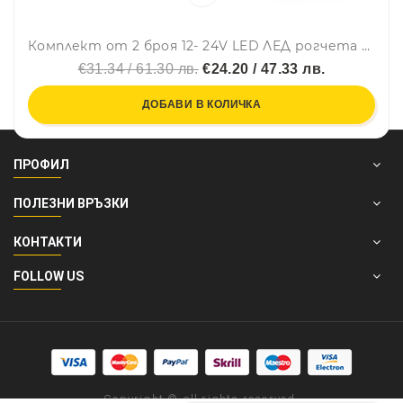
Комплект от 2 броя 12- 24V LED ЛЕД рогчета странични габаритни светлини въртящи се за камион ремарке платформа каравана и др. бяло-червено
€31.34 / 61.30 лв.
€24.20 / 47.33 лв.
ДОБАВИ В КОЛИЧКА
ПРОФИЛ
ПОЛЕЗНИ ВРЪЗКИ
КОНТАКТИ
FOLLOW US
Copyright © all rights reserved.