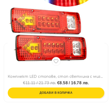
Комплект LED стопове, стоп светлина с мигач, задна светлина, 12v за камион бус ТИР, ремарке, каравана 29 x 8 cm
€11.11 / 21.73 лв.
€8.58 / 16.78 лв.
ДОБАВИ В КОЛИЧКА