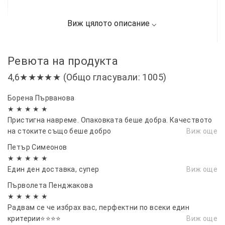
Ревюта на продукта
4,6★★★★★ (Общо гласували: 1005)
Борена Първанова
★ ★ ★ ★ ★
Пристигна навреме. Опаковката беше добра. Качеството
на стоките също беше добро
Виж още
Петър Симеонов
★ ★ ★ ★ ★
Един ден доставка, супер
Виж още
Първолета Пенджакова
★ ★ ★ ★ ★
Радвам се че избрах вас, перфектни по всеки един
критерии⭐⭐⭐⭐
Виж още