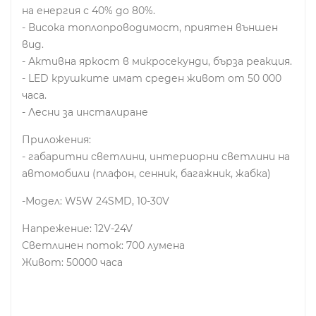
на енергия с 40% до 80%.
- Висока топлопроводимост, приятен външен
вид.
- Активна яркост в микросекунди, бърза реакция.
- LED крушките имат среден живот от 50 000
часа.
- Лесни за инсталиране
Приложения:
- габаритни светлини, интериорни светлини на
автомобили (плафон, сенник, багажник, жабка)
-Модел: W5W 24SMD, 10-30V
Напрежение: 12V-24V
Светлинен поток: 700 лумена
Живот: 50000 часа