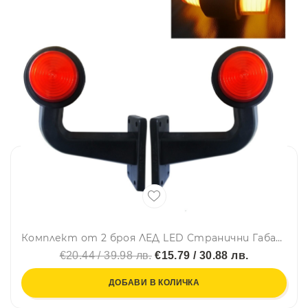
Комплект от 2 броя ЛЕД LED Странични Габарити Габаритни Светлини Тип Рогче с Неон Ефект за Камион Ремарке Тир Бус Ван Каравана и др. 12-24V оранжево
€20.44 / 39.98 лв.
€15.79 / 30.88 лв.
ДОБАВИ В КОЛИЧКА