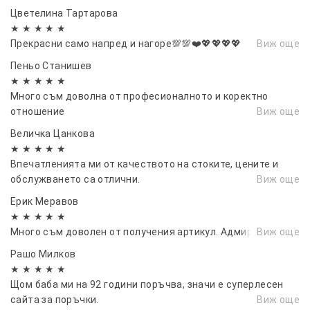
Цветелина Тартарова
★ ★ ★ ★ ★
Прекрасни само напред и нагоре💯💯❤️💖💖💖💖
Виж още
Пеньо Станишев
★ ★ ★ ★ ★
Много съм доволна от професионалното и коректно
отношение
Виж още
Величка Цанкова
★ ★ ★ ★ ★
Впечатленията ми от качеството на стоките, цените и
обслужването са отлични.
Виж още
Ерик Меравов
★ ★ ★ ★ ★
Много съм доволен от получения артикул. Адмирации
Виж още
Рашо Милков
★ ★ ★ ★ ★
Щом баба ми на 92 години поръчва, значи е суперлесен
сайта за поръчки.
Виж още