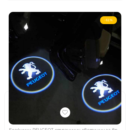
-61%
Безжични PEUGEOT странични светлини за врата на кола, 2 броя, LED лого