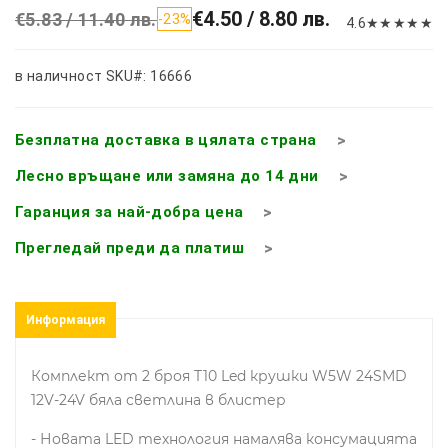
€4.50 / 8.80 лв.
€5.83 / 11.40 лв.
-23%
4.6
★
★
★
★
★
в наличност
SKU#: 16666
Безплатна доставка в цялата страна
Лесно връщане или замяна до 14 дни
Гаранция за най-добра цена
Прегледай преди да платиш
Информация
Комплект от 2 броя T10 Led крушки W5W 24SMD
12V-24V бяла светлина в блистер
- Новата LED технология намалява консумацията