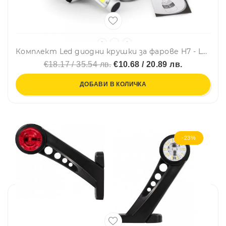
Комплект Led диодни крушки за фарове H7 - LED Headlight LED H7, 72W, 9-32V
€18.17 / 35.54 лв.
€10.68 / 20.89 лв.
ДОБАВИ В КОЛИЧКА
-23%