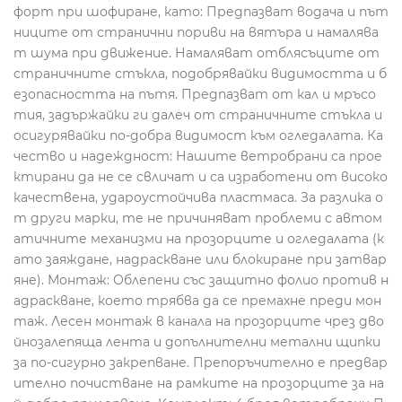
форт при шофиране, като: Предпазват водача и път
ниците от странични пориви на вятъра и намалява
т шума при движение. Намаляват отблясъците от
страничните стъкла, подобрявайки видимостта и б
езопасността на пътя. Предпазват от кал и мръсо
тия, задържайки ги далеч от страничните стъкла и
осигурявайки по-добра видимост към огледалата. Ка
чество и надеждност: Нашите ветробрани са прое
ктирани да не се свличат и са изработени от високо
качествена, удароустойчива пластмаса. За разлика о
т други марки, те не причиняват проблеми с автом
атичните механизми на прозорците и огледалата (к
ато заяждане, надраскване или блокиране при затвар
яне). Монтаж: Облепени със защитно фолио против н
адраскване, което трябва да се премахне преди мон
таж. Лесен монтаж в канала на прозорците чрез дво
йнозалепяща лента и допълнителни метални щипки
за по-сигурно закрепване. Препоръчително е предвар
ително почистване на рамките на прозорците за на