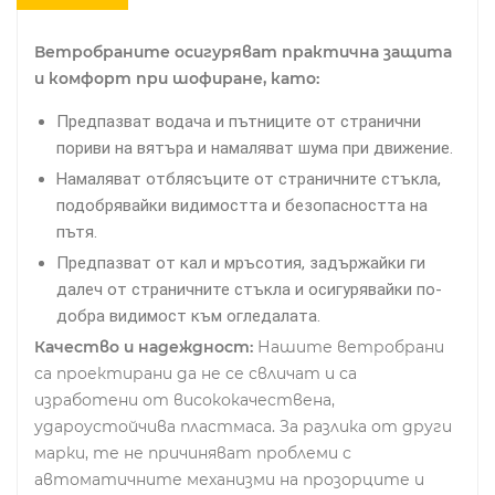
Ветробраните осигуряват практична защита
и комфорт при шофиране, като:
Предпазват водача и пътниците от странични
пориви на вятъра и намаляват шума при движение.
Намаляват отблясъците от страничните стъкла,
подобрявайки видимостта и безопасността на
пътя.
Предпазват от кал и мръсотия, задържайки ги
далеч от страничните стъкла и осигурявайки по-
добра видимост към огледалата.
Качество и надеждност:
Нашите ветробрани
са проектирани да не се свличат и са
изработени от висококачествена,
удароустойчива пластмаса. За разлика от други
марки, те не причиняват проблеми с
автоматичните механизми на прозорците и