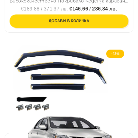
Висококачествено Покривало Kegel за каравана син цвят Серия N126
€189.88 / 371.37 лв.
€146.66 / 286.84 лв.
ДОБАВИ В КОЛИЧКА
-43%