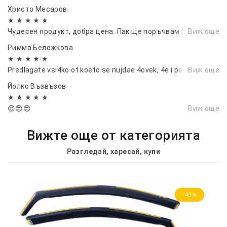
Христо Месаров
★ ★ ★ ★ ★
Чудесен продукт, добра цена. Пак ще поръчвам
Виж още
Римма Бележкова
★ ★ ★ ★ ★
Predlagate vsi4ko ot koeto se nujdae 4ovek, 4e i poveche!
Виж още
Йолко Възвъзов
★ ★ ★ ★ ★
😍😍😍
Виж още
Вижте още от категорията
Разгледай, харесай, купи
-43%