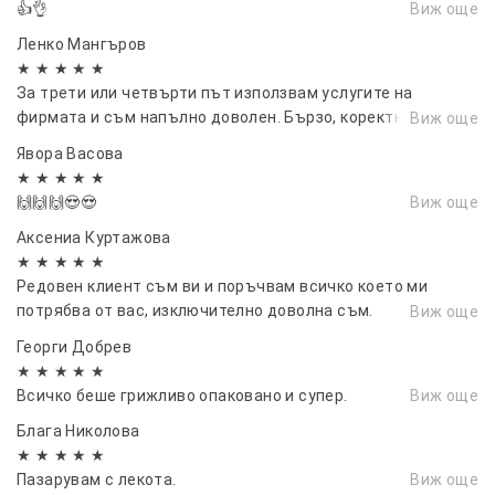
👍👌
Виж още
Ленко Мангъров
★ ★ ★ ★ ★
За трети или четвърти път използвам услугите на
фирмата и съм напълно доволен. Бързо, коректно, дава
Виж още
се информация какво става с пратката и къде е, ясни
Явора Васовa
условия. Препоръчвам
★ ★ ★ ★ ★
🙌🙌🙌😍😍
Виж още
Аксениа Куртажова
★ ★ ★ ★ ★
Редовен клиент съм ви и поръчвам всичко което ми
потрябва от вас, изключително доволна съм.
Виж още
Препоръчвам ви горещо.
Георги Добрев
★ ★ ★ ★ ★
Всичко беше грижливо опаковано и супер.
Виж още
Блага Николова
★ ★ ★ ★ ★
Пазарувам с лекота.
Виж още