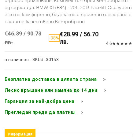
й-добро прилепване. Комплект: 4 броя ветробрани П
одходящи за: BMW X1 (E84) - 2011-2013 Facelift Осигурет
е си по-комфортно, безопасно и приятно шофиране с
нашите качествени ветробрани
€46.39 / 90.73
€28.99 / 56.70
-38%
лв.
лв.
4.6
★
★
★
★
★
в наличност
SKU#: 30153
Безплатна доставка в цялата страна
Лесно връщане или замяна до 14 дни
Гаранция за най-добра цена
Прегледай преди да платиш
Информация