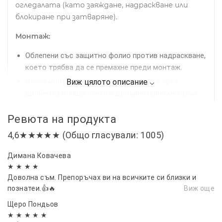
огледалата (като заяждане, надраскване или
блокиране при затваряне).
Монтаж:
Облепени със защитно фолио против надраскване,
което трябва да се премахне преди монтаж.
Лесен монтаж в канала на прозорците чрез
двойнозалепяща лента и допълнителни метални
щипки за по-сигурно закрепване.
Ревюта на продукта
Препоръчително е предварително почистване на
рамките на прозорците за най-добро прилепване.
4,6★★★★★ (Общо гласували: 1005)
Комплект:
4 броя ветробрани
Димана Ковачева
Подходящи за:
BMW X1 (E84) - 2011-2013 Facelift
★ ★ ★ ★
Доволна съм. Препоръчах ви на всичките си близки и
Осигурете си по-комфортно, безопасно и
познатеи.👍🔥
Виж още
приятно шофиране с нашите качествени
Щеро Пондьов
ветробрани
★ ★ ★ ★ ★