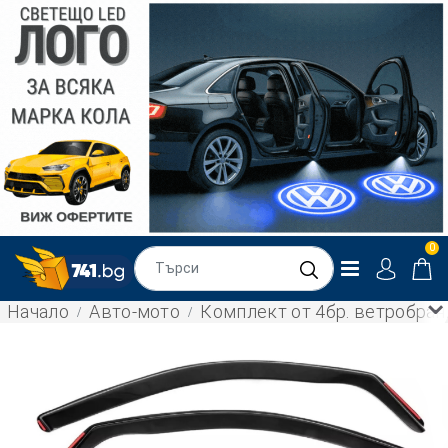
0
Начало
Авто-мото
Комплект от 4бр. ветробрани