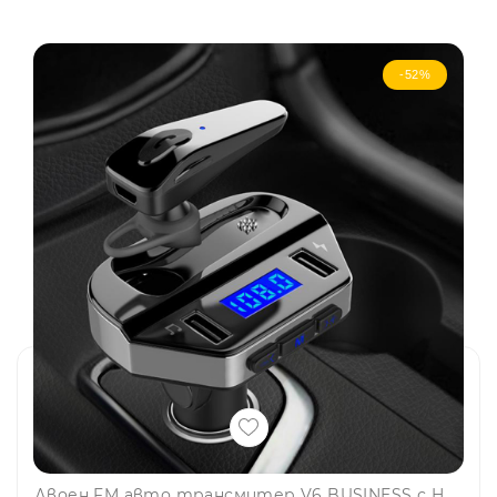
-52%
Двоен FM авто трансмитер V6 BUSINESS с HANDSFREE слушалка в комплекта, 12V/24V