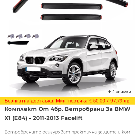
+ 4 снимки
Безплатна доставка. Мин. поръчка € 50.00 / 97.79 лв.
Комплект От 4бр. Ветробрани За BMW
X1 (E84) - 2011-2013 Facelift
Ветробраните осигуряват практична защита и ком