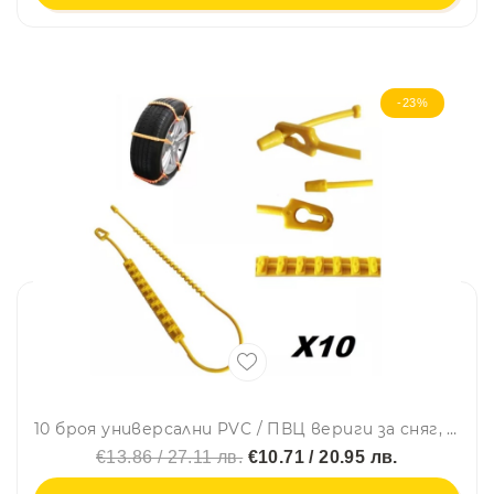
-23%
10 броя универсални PVC / ПВЦ вериги за сняг, лед, кал. 14 -19 цола гуми. Бърз и лесен монтаж
€13.86 / 27.11 лв.
€10.71 / 20.95 лв.