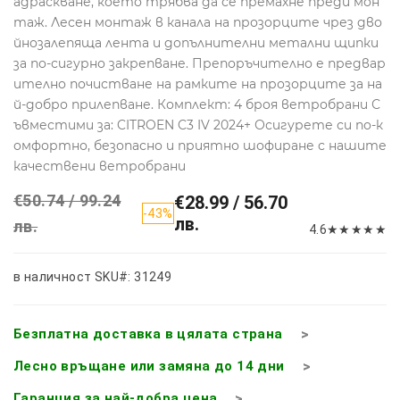
адраскване, което трябва да се премахне преди мон
таж. Лесен монтаж в канала на прозорците чрез дво
йнозалепяща лента и допълнителни метални щипки
за по-сигурно закрепване. Препоръчително е предвар
ително почистване на рамките на прозорците за на
й-добро прилепване. Комплект: 4 броя ветробрани С
ъвместими за: CITROEN C3 IV 2024+ Осигурете си по-к
омфортно, безопасно и приятно шофиране с нашите
качествени ветробрани
€50.74 / 99.24
€28.99 / 56.70
-43%
лв.
лв.
4.6
★
★
★
★
★
в наличност
SKU#: 31249
Безплатна доставка в цялата страна
Лесно връщане или замяна до 14 дни
Гаранция за най-добра цена