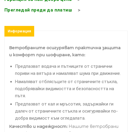
Прегледай преди да платиш
Информация
Ветробраните осигуряват практична защита
и комфорт при шофиране, като:
Предпазват водача и пътниците от странични
пориви на вятъра и намаляват шума при движение.
Намаляват отблясъците от страничните стъкла,
подобрявайки видимостта и безопасността на
пътя.
Предпазват от кал и мръсотия, задържайки ги
далеч от страничните стъкла и осигурявайки по-
добра видимост към огледалата.
Качество и надеждност:
Нашите ветробрани