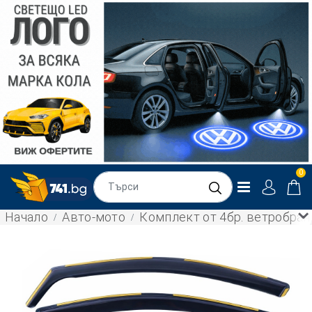
0
Начало
Авто-мото
Комплект от 4бр. ветробран