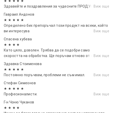
★ ★ ★ ★ ★
Здравейте и поздравления за чудесните ПРОДУКТИ
Виж още
Осигурете си по-комфортно, безопасно и
Гавраил Андонов
приятно шофиране с нашите качествени
★ ★ ★ ★ ★
ветробрани
Определено бих препоръчал този продукт на всеки, който
ви интересува
Виж още
Спасена хубева
★ ★ ★ ★
Като цяло, доволен. Трябва да се подобри само
скоростта на обработка. Ще поръчам отново от вас.
Виж още
Здравка Стоименова
★ ★ ★ ★ ★
Постоянно поръчвам, проблеми не съм имал.
Виж още
Стефан Симеонов
★ ★ ★ ★ ★
Професионалисти.
Виж още
Г-н Чоню Чуканов
★ ★ ★ ★