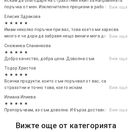
Искам да благодаря на страхотния екип за направената
поръчка от мен. Изключително прецизни в работата си и
Виж още
много коректни. Поръчката ми пристигна на време както
Елисия Здракова
ми бяха казали. С Удоволствие ще пазарувам отново с
★ ★ ★ ★ ★
тях. Не се колебайте, постъпете разумно и им се доверете
Имам няколко поръчки при вас, това което ми харесва
напълно, няма да съжалявате..
много е че дори да забравя нещо винаги мога да добавя.
Виж още
Разбирасе не мога да не отбележа че и качеството е на
Снежинка Сланинкова
висока ниво.
★ ★ ★ ★ ★
Добро качество, добра цена. Доволна съм
Виж още
Тодор Христов
★ ★ ★ ★ ★
Всички продукти, които съм поръчвал от вас, са
страхотни и точно това, което искам.
Виж още
Илиана Илиева
★ ★ ★ ★ ★
Препоръчвам, аз съм доволна. И бърза доставка
Виж още
Вижте още от категорията