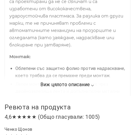
са проектирани да не се свличат и са
изработени от висококачествена,
удароустойчива пластмаса. За разлика от други
марки, те не причиняват проблеми с
автоматичните механизми на прозорците и
огледалата (като заяждане, надраскване или
блокиране при затваряне).
Монтаж:
Облепени със защитно фолио против надраскване,
което трябва да се премахне преди монтаж.
Лесен монтаж в канала на прозорците чрез
двойнозалепяща лента и допълнителни метални
щипки за по-сигурно закрепване.
Ревюта на продукта
Препоръчително е предварително почистване на
рамките на прозорците за най-добро прилепване.
4,6★★★★★ (Общо гласували: 1005)
Комплект:
4 броя ветробрани
Ченко Щонов
Съвместими за:
CITROEN C3 IV 2024+