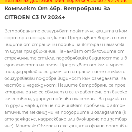
Безплатна доставка. Мин. поръчка € 50.00 / 97.79 лв.
Комплект От 4бр. Ветробрани За
CITROEN C3 IV 2024+
Ветробраните осигуряват практична защита и ком
форт при шофиране, като: Предпазват водача и път
ниците от странични пориви на вятъра и намалява
т шума при движение. Намаляват отблясъците от
страничните стъкла, подобрявайки видимостта и б
езопасността на пътя. Предпазват от кал и мръсо
тия, задържайки ги далеч от страничните стъкла и
осигурявайки по-добра видимост към огледалата. Ка
чество и надеждност: Нашите ветробрани са прое
ктирани да не се свличат и са изработени от високо
качествена, удароустойчива пластмаса. За разлика о
т други марки, те не причиняват проблеми с автом
атичните механизми на прозорците и огледалата (к
ато заяждане, надраскване или блокиране при затвар
яне). Монтаж: Облепени със защитно фолио против н