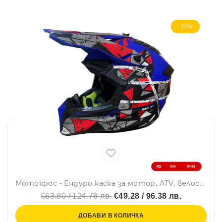
-23%
Мотокрос - Ендуро каска за мотор, ATV, велосипед – размер XS (51–52 см) син мат с червен/сив дизайн
€63.80 / 124.78 лв.
€49.28 / 96.38 лв.
ДОБАВИ В КОЛИЧКА