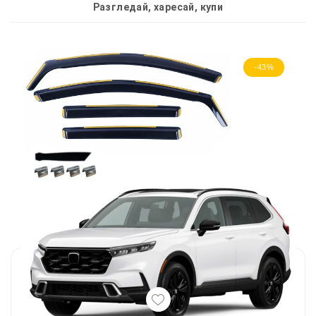
Разгледай, харесай, купи
-43%