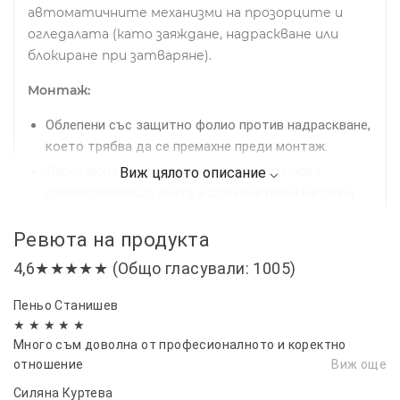
автоматичните механизми на прозорците и
огледалата (като заяждане, надраскване или
блокиране при затваряне).
Монтаж:
Облепени със защитно фолио против надраскване,
което трябва да се премахне преди монтаж.
Лесен монтаж в канала на прозорците чрез
двойнозалепяща лента и допълнителни метални
щипки за по-сигурно закрепване.
Ревюта на продукта
Препоръчително е предварително почистване на
рамките на прозорците за най-добро прилепване.
4,6★★★★★ (Общо гласували: 1005)
Комплект:
4 броя ветробрани
Пеньо Станишев
Съвместими за:
Mazda CX-80 2024 г. +
★ ★ ★ ★ ★
Много съм доволна от професионалното и коректно
Осигурете си по-комфортно, безопасно и
отношение
Виж още
приятно шофиране с нашите качествени
Силяна Куртева
ветробрани