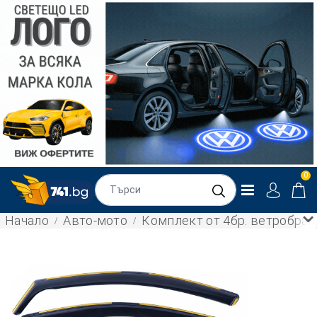
0
Начало
Авто-мото
Комплект от 4бр. ветробрани