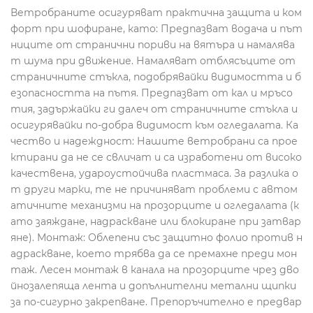
Ветробраните осигуряват практична защита и ком
форт при шофиране, като: Предпазват водача и път
ниците от странични пориви на вятъра и намалява
т шума при движение. Намаляват отблясъците от
страничните стъкла, подобрявайки видимостта и б
езопасността на пътя. Предпазват от кал и мръсо
тия, задържайки ги далеч от страничните стъкла и
осигурявайки по-добра видимост към огледалата. Ка
чество и надеждност: Нашите ветробрани са прое
ктирани да не се свличат и са изработени от високо
качествена, удароустойчива пластмаса. За разлика о
т други марки, те не причиняват проблеми с автом
атичните механизми на прозорците и огледалата (к
ато заяждане, надраскване или блокиране при затвар
яне). Монтаж: Облепени със защитно фолио против н
адраскване, което трябва да се премахне преди мон
таж. Лесен монтаж в канала на прозорците чрез дво
йнозалепяща лента и допълнителни метални щипки
за по-сигурно закрепване. Препоръчително е предвар