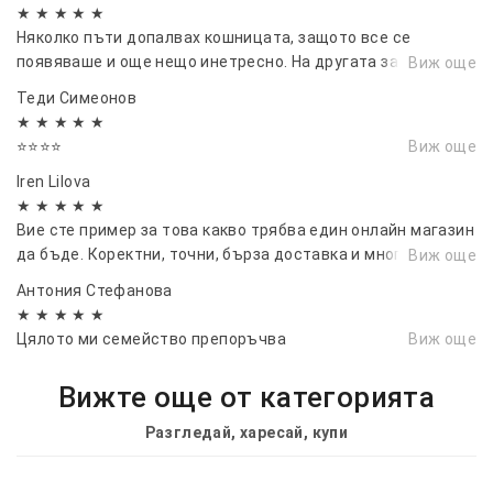
★ ★ ★ ★ ★
Няколко пъти допалвах кошницата, защото все се
появяваше и още нещо инетресно. На другата заплата пак
Виж още
съм тук
Теди Симеонов
★ ★ ★ ★ ★
⭐⭐⭐⭐
Виж още
Iren Lilova
★ ★ ★ ★ ★
Вие сте пример за това какво трябва един онлайн магазин
да бъде. Коректни, точни, бърза доставка и много
Виж още
качествени продукти.
Антония Стефанова
★ ★ ★ ★ ★
Цялото ми семейство препоръчва
Виж още
Вижте още от категорията
Разгледай, харесай, купи