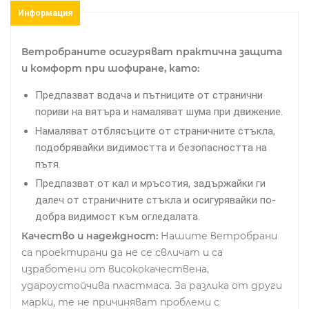
Информация
Ветробраните осигуряват практична защита
и комфорт при шофиране, като:
Предпазват водача и пътниците от странични
пориви на вятъра и намаляват шума при движение.
Намаляват отблясъците от страничните стъкла,
подобрявайки видимостта и безопасността на
пътя.
Предпазват от кал и мръсотия, задържайки ги
далеч от страничните стъкла и осигурявайки по-
добра видимост към огледалата.
Качество и надеждност:
Нашите ветробрани
са проектирани да не се свличат и са
изработени от висококачествена,
удароустойчива пластмаса. За разлика от други
марки, те не причиняват проблеми с