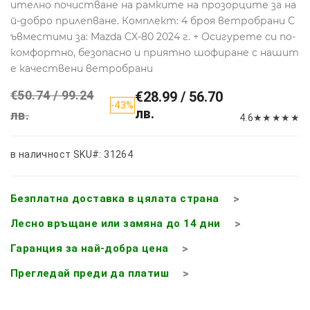
ително почистване на рамките на прозорците за на
й-добро прилепване. Комплект: 4 броя ветробрани С
ъвместими за: Mazda CX-80 2024 г. + Осигурете си по-
комфортно, безопасно и приятно шофиране с нашит
е качествени ветробрани
€50.74 / 99.24
€28.99 / 56.70
-43%
лв.
лв.
4.6
★
★
★
★
★
в наличност
SKU#: 31264
Безплатна доставка в цялата страна
Лесно връщане или замяна до 14 дни
Гаранция за най-добра цена
Прегледай преди да платиш