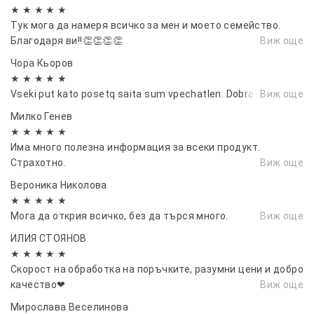
★ ★ ★ ★ ★
Тук мога да намеря всичко за мен и моето семейство.
Благодаря ви!!👏👏👏👏
Виж още
Чора Кьоров
★ ★ ★ ★ ★
Vseki put kato posetq saita sum vpechatlen. Dobra rabota!
Виж още
Милко Генев
★ ★ ★ ★ ★
Има много полезна информация за всеки продукт.
Страхотно.
Виж още
Вероника Николова
★ ★ ★ ★ ★
Мога да открия всичко, без да търся много.
Виж още
ИЛИЯ СТОЯНОВ
★ ★ ★ ★ ★
Скорост на обработка на поръчките, разумни цени и добро
качество❤
Виж още
Мирослава Веселинова