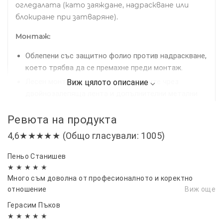
огледалата (като заяждане, надраскване или
блокиране при затваряне).
Монтаж:
Облепени със защитно фолио против надраскване,
което трябва да се премахне преди монтаж.
Лесен монтаж в канала на прозорците чрез
двойнозалепяща лента и допълнителни метални
щипки за по-сигурно закрепване.
Ревюта на продукта
Препоръчително е предварително почистване на
рамките на прозорците за най-добро прилепване.
4,6★★★★★ (Общо гласували: 1005)
Комплект:
4 броя ветробрани
Пеньо Станишев
Съвместими за:
Mercedes Benz GLE V167 2020 -
★ ★ ★ ★ ★
2023г.
Много съм доволна от професионалното и коректно
отношение
Виж още
Осигурете си по-комфортно, безопасно и
Герасим Пъков
приятно шофиране с нашите качествени
★ ★ ★ ★ ★
ветробрани