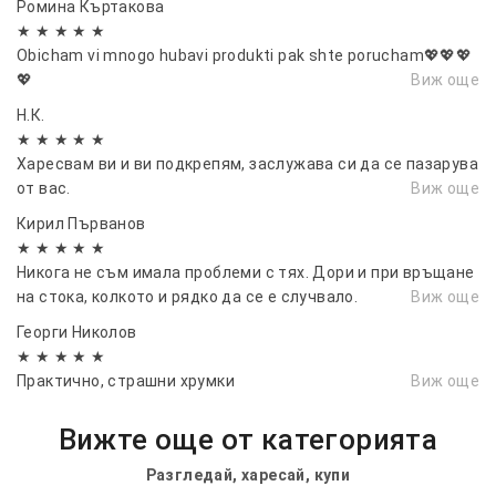
Ромина Къртакова
★ ★ ★ ★ ★
Obicham vi mnogo hubavi produkti pak shte porucham💖💖💖
💖
Виж още
Н.К.
★ ★ ★ ★ ★
Харесвам ви и ви подкрепям, заслужава си да се пазарува
от вас.
Виж още
Кирил Първанов
★ ★ ★ ★ ★
Никога не съм имала проблеми с тях. Дори и при връщане
на стока, колкото и рядко да се е случвало.
Виж още
Георги Николов
★ ★ ★ ★ ★
Практично, страшни хрумки
Виж още
Вижте още от категорията
Разгледай, харесай, купи