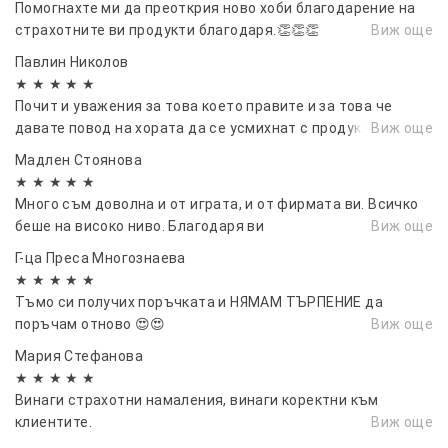
Помогнахте ми да преоткрия ново хоби благодарение на
страхотните ви продукти благодаря.👏👏👏
Виж още
Павлин Николов
★ ★ ★ ★ ★
Почит и уважения за това което правите и за това че
давате повод на хората да се усмихнат с продуктите ви.
Виж още
Мадлен Стоянова
★ ★ ★ ★ ★
Много съм доволна и от играта, и от фирмата ви. Всичко
беше на високо ниво. Благодаря ви
Виж още
Г-ца Преса Многознаева
★ ★ ★ ★ ★
Тъмо си получих поръчката и НЯМАМ ТЪРПЕНИЕ да
поръчам отново 😍😍
Виж още
Мария Стефанова
★ ★ ★ ★ ★
Винаги страхотни намаления, винаги коректни към
клиентите.
Виж още