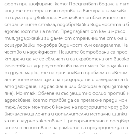
форт при шофиране, като: Предпазват водача и път
ниците от странични пориви на вятъра и намалява
т шума при движение. Намаляват отблясъците от
страничните стъкла, подобрявайки видимостта и б
езопасността на пътя. Предпазват от кал и мръсо
тия, задържайки ги далеч от страничните стъкла и
осигурявайки по-добра видимост към огледалата. Ка
чество и надеждност: Нашите ветробрани са прое
ктирани да не се свличат и са изработени от високо
качествена, удароустойчива пластмаса. За разлика о
т други марки, те не причиняват проблеми с автом
атичните механизми на прозорците и огледалата (к
ато заяждане, надраскване или блокиране при затвар
яне). Монтаж: Облепени със защитно фолио против н
адраскване, което трябва да се премахне преди мон
таж. Лесен монтаж в канала на прозорците чрез дво
йнозалепяща лента и допълнителни метални щипки
за по-сигурно закрепване. Препоръчително е предвар
ително почистване на рамките на прозорците за на