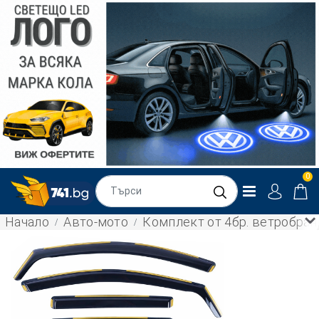
0
Начало
Авто-мото
Комплект от 4бр. ветробрани