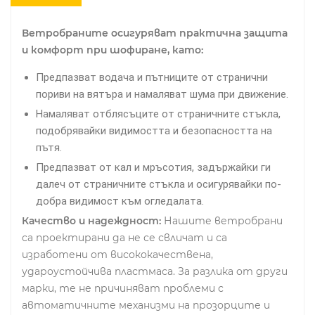
Ветробраните осигуряват практична защита
и комфорт при шофиране, като:
Предпазват водача и пътниците от странични
пориви на вятъра и намаляват шума при движение.
Намаляват отблясъците от страничните стъкла,
подобрявайки видимостта и безопасността на
пътя.
Предпазват от кал и мръсотия, задържайки ги
далеч от страничните стъкла и осигурявайки по-
добра видимост към огледалата.
Качество и надеждност:
Нашите ветробрани
са проектирани да не се свличат и са
изработени от висококачествена,
удароустойчива пластмаса. За разлика от други
марки, те не причиняват проблеми с
автоматичните механизми на прозорците и