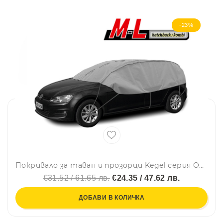
-23%
Покривало за таван и прозорци Kegel серия Optimal размер M-L сиво за хечбек 275-295cm.
€31.52 / 61.65 лв.
€24.35 / 47.62 лв.
ДОБАВИ В КОЛИЧКА