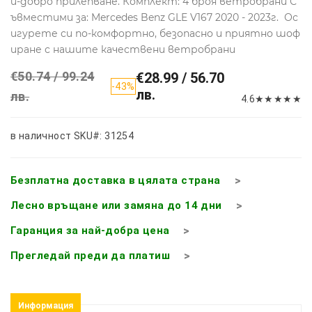
й-добро прилепване. Комплект: 4 броя ветробрани С
ъвместими за: Mercedes Benz GLE V167 2020 - 2023г. Ос
игурете си по-комфортно, безопасно и приятно шоф
иране с нашите качествени ветробрани
€50.74 / 99.24
€28.99 / 56.70
-43%
лв.
лв.
4.6
★
★
★
★
★
в наличност
SKU#: 31254
Безплатна доставка в цялата страна
Лесно връщане или замяна до 14 дни
Гаранция за най-добра цена
Прегледай преди да платиш
Информация