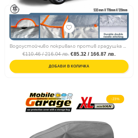
Водоустойчиво покривало против градушка с алуминиево покритие за автомобил размер XXL - 5.33m x 1.78m x 1.2m
€110.46 / 216.04 лв.
€85.32 / 166.87 лв.
ДОБАВИ В КОЛИЧКА
-23%