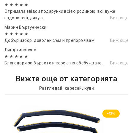
★ ★ ★ ★ ★
Отримала звідси подарунки всією родиною, всі дуже
задоволені, дякую.
Виж още
Марин Въртунински
★ ★ ★ ★ ★
Добър избор, доволен съм и препоръчвам
Виж още
Линда иванова
★ ★ ★ ★ ★
Благодаря за бързото и коректно обсбужване.
Виж още
Вижте още от категорията
Разгледай, харесай, купи
-43%