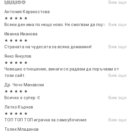
🙌🙌🙌😍😍
Виж още
Антония Каракостова
★ ★ ★ ★ ★
Всеки ден има по нещо ново. Не смогвам да поръчам.
Виж още
Иванка Иванова
★ ★ ★ ★ ★
Страната на чудесата за всяка домакиня!
Виж още
Янко Янкулов
★ ★ ★ ★ ★
Човешко отношение, винаги се радвам да поръчвам от
този сайт.
Виж още
Др. Чочо Манавски
★ ★ ★ ★ ★
Всичко е супер 🤙
Виж още
Латко Кърков
★ ★ ★ ★ ★
ТОП ТОП ТОП играчка за самоубочение
Виж още
Толек Младенов