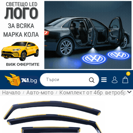
0
Начало
Авто-мото
Комплект от 4бр. ветробран