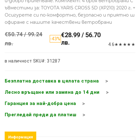
й-добро прилепване. Комплект: 4 броя ветробрани С
ъвместими за: TOYOTA YARIS CROSS 5D (XP210) 2020 г. +
Осигурете си по-комфортно, безопасно и приятно ш
офиране с нашите качествени ветробрани
€50.74 / 99.24
€28.99 / 56.70
-43%
лв.
лв.
4.6
★
★
★
★
★
в наличност
SKU#: 31287
Безплатна доставка в цялата страна
Лесно връщане или замяна до 14 дни
Гаранция за най-добра цена
Прегледай преди да платиш
Информация