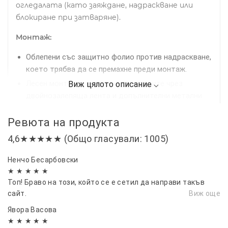
огледалата (като заяждане, надраскване или
блокиране при затваряне).
Монтаж:
Облепени със защитно фолио против надраскване,
което трябва да се премахне преди монтаж.
Лесен монтаж в канала на прозорците чрез
двойнозалепяща лента и допълнителни метални
щипки за по-сигурно закрепване.
Ревюта на продукта
Препоръчително е предварително почистване на
рамките на прозорците за най-добро прилепване.
4,6★★★★★ (Общо гласували: 1005)
Комплект:
4 броя ветробрани
Ненчо Бесарбовски
Съвместими за:
TOYOTA YARIS CROSS 5D (XP210)
★ ★ ★ ★ ★
2020 г. +
Топ! Браво на този, който се е сетил да направи такъв
сайт.
Виж още
Осигурете си по-комфортно, безопасно и
Явора Васовa
приятно шофиране с нашите качествени
★ ★ ★ ★ ★
ветробрани