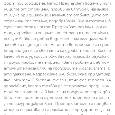
форт при шофиране, като: Предпазват водача и път
ниците от странични пориви на вятъра и намалява
т шума при движение. Намаляват отблясъците от
страничните стъкла, подобрявайки видимостта и б
езопасността на пътя. Предпазват от кал и мръсо
тия, задържайки ги далеч от страничните стъкла и
осигурявайки по-добра видимост към огледалата. Ка
чество и надеждност: Нашите ветробрани са прое
ктирани да не се свличат и са изработени от високо
качествена, удароустойчива пластмаса. За разлика о
т други марки, те не причиняват проблеми с автом
атичните механизми на прозорците и огледалата (к
ато заяждане, надраскване или блокиране при затвар
яне). Монтаж: Облепени със защитно фолио против н
адраскване, което трябва да се премахне преди мон
таж. Лесен монтаж в канала на прозорците чрез дво
йнозалепяща лента и допълнителни метални щипки
за по-сигурно закрепване. Препоръчително е предвар
ително почистване на рамките на прозорците за на