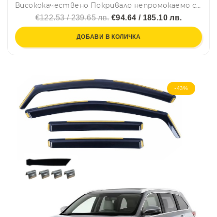
Висококачествено Покривало непромокаемо с алуминиево покритие против градушка за автомобил, Джип, SUV размер XL – 490 см
€122.53 / 239.65 лв.
€94.64 / 185.10 лв.
ДОБАВИ В КОЛИЧКА
-43%