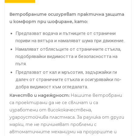
Ветробраните осигуряват практична защита
и комфорт при шофиране, като:
Предпазват водача и пътниците от странични
пориви на вятъра и намаляват шума при движение.
Намаляват отблясъците от страничните стъкла,
подобрявайки видимостта и безопасността на
пътя.
Предпазват от кал и мръсотия, задържайки ги
далеч от страничните стъкла и осигурявайки по-
добра видимост към огледалата.
Качество и надеждност:
Нашите ветробрани
са проектирани да не се свличат и са
изработени от висококачествена,
удароустойчива пластмаса. За разлика от други
марки, те не причиняват проблеми с
автоматичните механизми на прозорците и