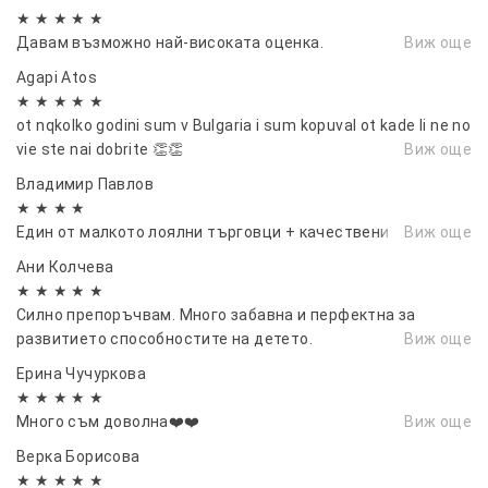
★ ★ ★ ★ ★
Давам възможно най-високата оценка.
Виж още
Agapi Atos
★ ★ ★ ★ ★
ot nqkolko godini sum v Bulgaria i sum kopuval ot kade li ne no
vie ste nai dobrite 👏👏
Виж още
Владимир Павлов
★ ★ ★ ★
Един от малкото лоялни търговци + качествени стоки.
Виж още
Ани Колчева
★ ★ ★ ★ ★
Силно препоръчвам. Много забавна и перфектна за
развитието способностите на детето.
Виж още
Ерина Чучуркова
★ ★ ★ ★ ★
Много съм доволна❤️❤️
Виж още
Верка Борисова
★ ★ ★ ★ ★