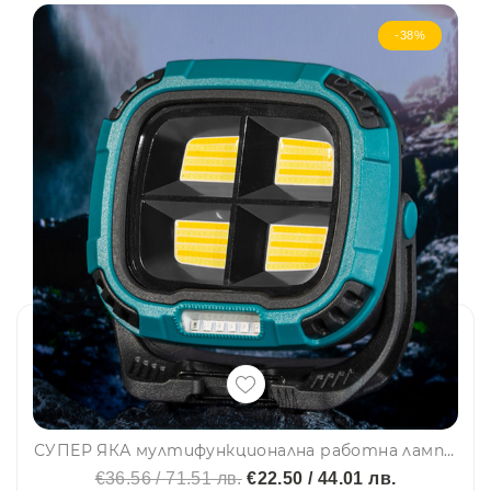
-38%
СУПЕР ЯКА мултифункционална работна лампа с няколко режима на работа W894-1
€36.56 / 71.51 лв.
€22.50 / 44.01 лв.