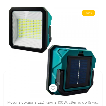
-55%
Мощна соларна LED лампа 100W, свети до 15 часа, зарежда се от слънце или ток, с блиц режим, прожектор - CK 688