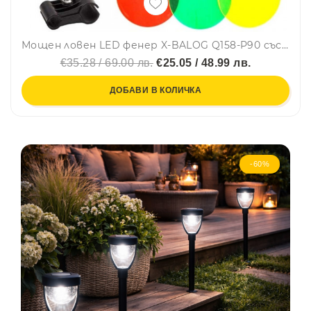
Мощен ловен LED фенер X-BALOG Q158-P90 със стойка за монтаж на оръжие и 3бр. филтри за светлина
€35.28 / 69.00 лв.
€25.05 / 48.99 лв.
ДОБАВИ В КОЛИЧКА
-60%