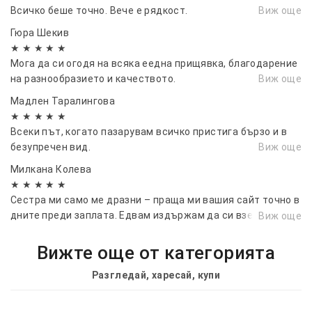
Всичко беше точно. Вече е рядкост.
Виж още
Гюра Шекив
★ ★ ★ ★ ★
Мога да си огодя на всяка еедна прищявка, благодарение
на разнообразието и качеството.
Виж още
Мадлен Таралингова
★ ★ ★ ★ ★
Всеки път, когато пазарувам всичко пристига бързо и в
безупречен вид.
Виж още
Милкана Колева
★ ★ ★ ★ ★
Сестра ми само ме дразни – праща ми вашия сайт точно в
дните преди заплата. Едвам издържам да си взема
Виж още
парите, за да поръчам.
Вижте още от категорията
Разгледай, харесай, купи