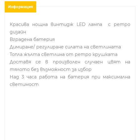
Информация
Красива нощна винтидж LED лампа с ретро
дизайн
Вградена батерия
Димиране/ регулиране силата на светлината
Топла жълта светлина от ретро крушката
Доставя се в произволен случаен цвят на
тялото без възможност за избор
Над 3 часа работа на батерия при максимална
светимост