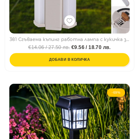
3в1 Сгъваема къпинг работна лампа с кукичка за окачване и няколко режима на работа X6608
€14.06 / 27.50 лв.
€9.56 / 18.70 лв.
ДОБАВИ В КОЛИЧКА
-69%