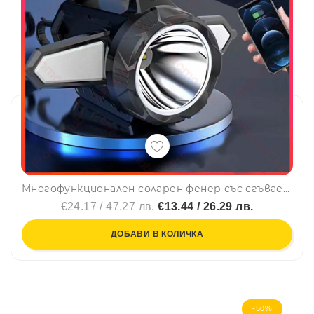
Многофункционален соларен фенер със сгъваеми крила, статив и няколко режима на работа
€24.17 / 47.27 лв.
€13.44 / 26.29 лв.
ДОБАВИ В КОЛИЧКА
-50%