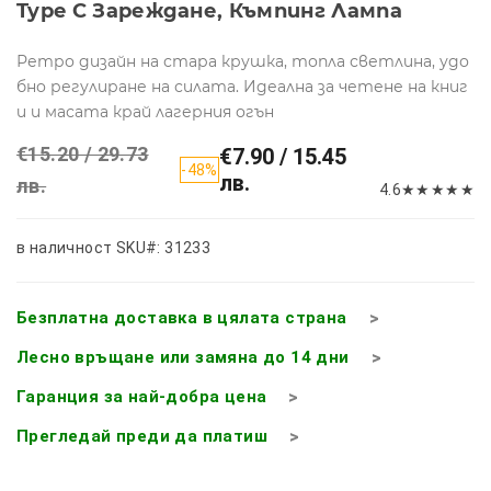
Type C Зареждане, Къмпинг Лампа
Ретро дизайн на стара крушка, топла светлина, удо
бно регулиране на силата. Идеална за четене на книг
и и масата край лагерния огън
€15.20 / 29.73
€7.90 / 15.45
-48%
лв.
лв.
4.6
★
★
★
★
★
в наличност
SKU#: 31233
Безплатна доставка в цялата страна
Лесно връщане или замяна до 14 дни
Гаранция за най-добра цена
Прегледай преди да платиш