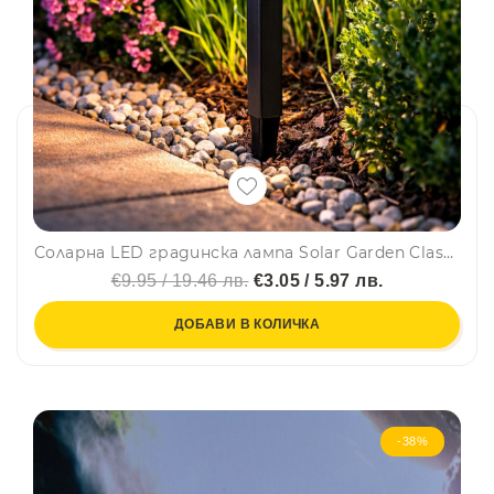
Соларна LED градинска лампа Solar Garden Classic - 24 см – бяла светлина, автоматично включване, без кабели, еко захранване
€9.95 / 19.46 лв.
€3.05 / 5.97 лв.
ДОБАВИ В КОЛИЧКА
-38%