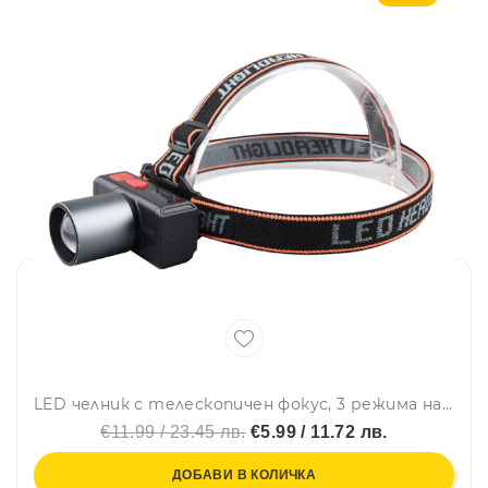
LED челник с телескопичен фокус, 3 режима на осветяване, 60-градсово рамо на наклон и до 8 часа работа-JS-929
€11.99 / 23.45 лв.
€5.99 / 11.72 лв.
ДОБАВИ В КОЛИЧКА