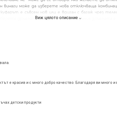
н винаги може да изберете нова отключваща комбинаци
 куфарът е съвсем нов или е вдиган с багаж чрез теле
берете дръжката. След няколко прибирания дръжката е 
вала.
тът е красив и с много добро качество. Благодаря ви много и
ръчах детски продукти