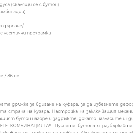
дуса (свалящи се с бутон)
комбинации)
а дърпане/
 с ластични презрамки
м / 86 см
ата дръжка за вдигане на куфара, за да избегнете дефо
та страна на кугара. Настройка на заключващия механ
ващият бутон нагоре и задръжте, докато нагласите инд
ЕТЕ КОМБИНАЦИЯТА!!! Пуснете бутона и разбъркайте 
лючване не може да се отвори. Ако желаете да откл