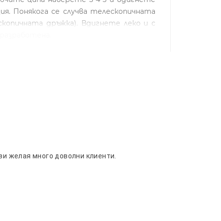
я. Понякога се случва телескопичната
скопичната дръжка). Вдигнете леко и с
разработена.
 ви желая много доволни клиенти.