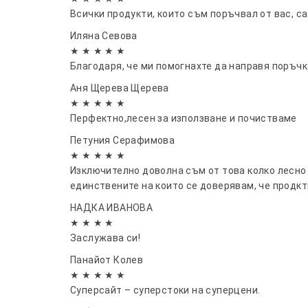
Всички продукти, които съм поръчвал от вас, са
Иляна Севова
★ ★ ★ ★ ★
Благодаря, че ми помогнахте да направя поръчка
Аня Щерева Щерева
★ ★ ★ ★ ★
Перфектно,лесен за използване и почистваме
Петуния Серафимова
★ ★ ★ ★ ★
Изключително доволна съм от това колко лесно 
единствените на които се доверявам, че продкт
НАДКА ИВАНОВА
★ ★ ★ ★
Заслужава си!
Панайот Колев
★ ★ ★ ★ ★
Суперсайт – суперстоки на суперцени.