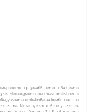
рмирането и разхлабването и. За целта
изъм. Механизмът пристига отключен с
ивидуалната отключваща комбинация на
числата. Механизмът е вече заключен.
ючите ципа наберете 3-4-5 и вдигнете