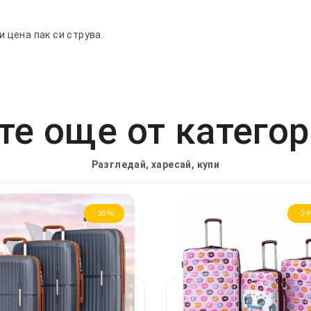
и цена пак си струва.
е още от катего
Разгледай, харесай, купи
-35%
-2