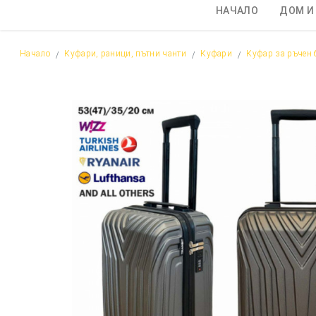
НАЧАЛО
ДОМ И
Начало
Куфари, раници, пътни чанти
Куфари
Куфар за ръчен б