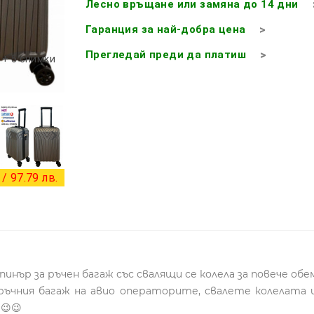
Лесно връщане или замяна до 14 дни
Гаранция за най-добра цена
Прегледай преди да платиш
+ 5 снимки
/ 97.79 лв.
инър за ръчен багаж със свалящи се колела за повече обе
ръчния багаж на авио операторите, свалете колелата и
😉😉