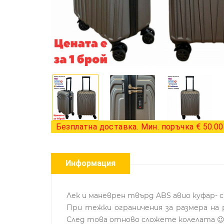
Безплатна доставка. Мин. поръчка € 50.00 
Информация
Лек и маневрен твърд ABS авио куфар- сп
При тежки ограничения за размера на 
След това отново сложете колелата 😉