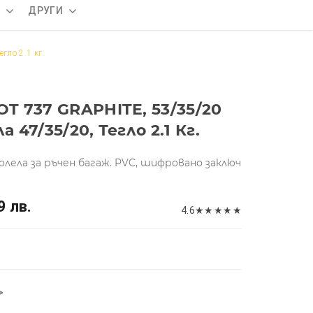
А
ДРУГИ
гло 2.1 кг.
OT 737 GRAPHITE, 53/35/20
 47/35/20, Тегло 2.1 Кг.
колела за ръчен багаж. PVC, шифровано заключ
9 лв.
4.6
★
★
★
★
★