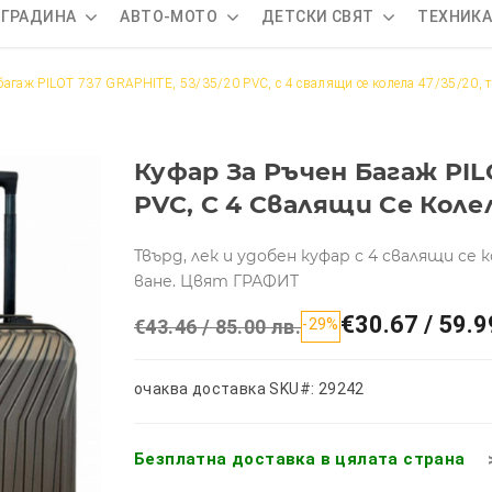
 ГРАДИНА
АВТО-МОТО
ДЕТСКИ СВЯТ
ТЕХНИК
агаж PILOT 737 GRAPHITE, 53/35/20 PVC, с 4 свалящи се колела 47/35/20, те
Куфар За Ръчен Багаж PIL
PVC, С 4 Свалящи Се Колела
Твърд, лек и удобен куфар с 4 свалящи се 
ване. Цвят ГРАФИТ
€30.67 / 59.9
€43.46 / 85.00 лв.
-29%
очаква доставка
SKU#: 29242
Безплатна доставка в цялата страна