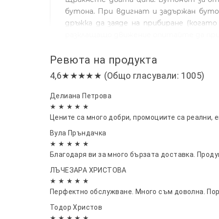
бутона. При вдигнат и задържан буто
дръжка да заяде на прибиране (когато
разклащащо движение опитайте да при
Ревюта на продукта
4,6★★★★★ (Общо гласували: 1005)
Делиана Петрова
★ ★ ★ ★ ★
Цените са много добри, промоциите са реални, е
Вула Пръндачка
★ ★ ★ ★ ★
Благодаря ви за много бързата доставка. Продук
ЛЪЧЕЗАРА ХРИСТОВА
★ ★ ★ ★ ★
Перфектно обслужване. Много съм доволна. По
Тодор Христов
★ ★ ★ ★ ★