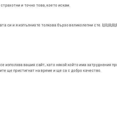
 страхотни и точно това, което искам.
та си и я изпълнихте толкова бързо великолепни сте. 🙌🙌🙌
се използва вашия сайт, като някой който има затруднения при
ите ще пристигнат на време и ще са с добро качество.