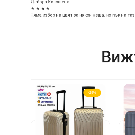
Дебора Кокошева
★ ★ ★ ★
Няма избор на цвят за някои неща, но пък на таз
Вижт
-29%