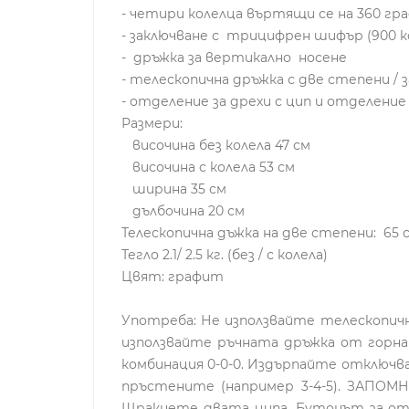
- четири колелца въртящи се нa 360 гра
- заключване с трицифрен шифър (900 
- дръжка за вертикално носене
- телескопична дръжка с две степени / з
- отделение за дрехи с цип и отделение
Размери:
височина без колела 47 см
височина с колела 53 см
ширина 35 см
дълбочина 20 см
Телескопична дъжка на две степени: 65 с
Тегло 2.1/ 2.5 кг. (без / с колела)
Цвят: графит
Употреба: Не използвайте телескопичн
използвайте ръчната дръжка от горна
комбинация 0-0-0. Издърпайте отключ
пръстените (например 3-4-5). ЗАПОМН
Щракнете двата ципа. Бутонът за отк