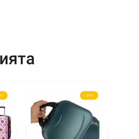
рията
4%
-34%