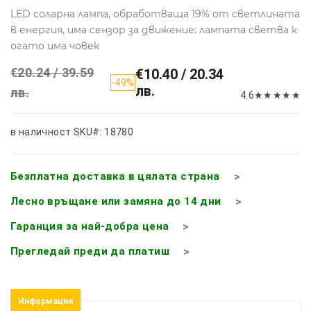
LED соларна лампа, обработваща 19% от светлината
в енергия, има сензор за движение: лампата светва к
огато има човек
€20.24 / 39.59
€10.40 / 20.34
-49%
лв.
лв.
4.6
★
★
★
★
★
в наличност
SKU#: 18780
Безплатна доставка в цялата страна
Лесно връщане или замяна до 14 дни
Гаранция за най-добра цена
Прегледай преди да платиш
Информация