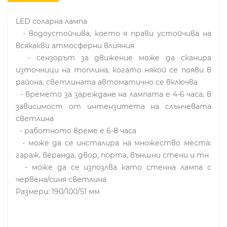
LED соларна лампа
- водоустойчива, което я прави устойчива на
всякакви атмосферни влияния
- сензорът за движение може да сканира
източници на топлина, когато някой се появи в
района, светлината автоматично се включва
- времето за зареждане на лампата е 4-6 часа, в
зависимост от интензитета на слънчевата
светлина
- работното време е 6-8 часа
- може да се инсталира на множество места:
гараж, веранда, двор, порта, външни стени и тн
- може да се изпозлва като стенна лампа с
червена/синя светлина
Размери: 190/100/51 мм