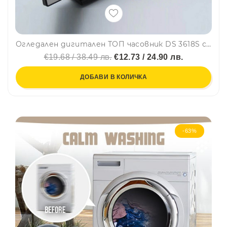
Огледален дигитален ТОП часовник DS 3618S с аларма ,термометър, големи цифри и много екстри. BFO2
€19.68 / 38.49 лв.
€12.73 / 24.90 лв.
ДОБАВИ В КОЛИЧКА
-63%