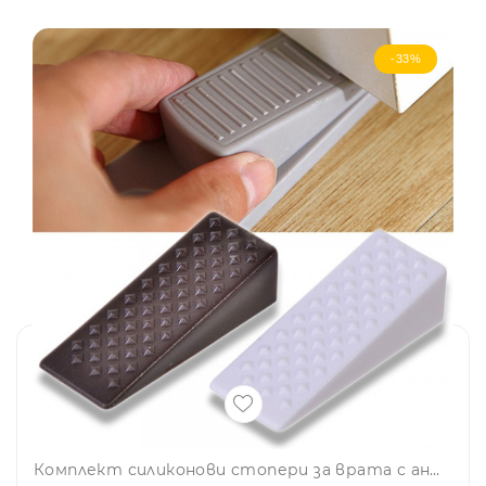
-33%
Комплект силиконови стопери за врата с анти-хлъзгащ се дизайн, 2 бр.