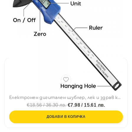
Електронен дигитален шублер, лек и здрав карбон, много точен и лесен за работа, голям дисплей
€18.56 / 36.30 лв.
€7.98 / 15.61 лв.
ДОБАВИ В КОЛИЧКА