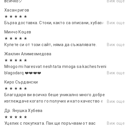
всичко🎈
Виж още
Хасан ригов
★ ★ ★ ★ ★
Бърза доставка. Стоки, както са описани, хубави цветове
Виж още
Минчо Коцев
★ ★ ★ ★ ★
Купете си от този сайт, няма да съжалявате.
Виж още
Жаклин Алимехмедова
★ ★ ★ ★ ★
Mnogo mi haresvat neshtata mnoga sa kachestveni
blagodarq ❤️❤️❤️❤️
Виж още
Киро Сърдански
★ ★ ★ ★ ★
Благодаря ви всичко беше уникално много добре
изглеждаче когато го получих и като качество е
Виж още
перфектно вие сте 💯 от 💯
Др. Янушка Хубева
★ ★ ★ ★ ★
Уцелих с покупката. Пак ще поръчвам от вас
Виж още