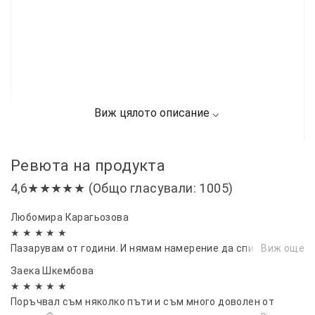
Ревюта на продукта
4,6★★★★★ (Общо гласували: 1005)
Любомира Карагьозова
★ ★ ★ ★ ★
Пазарувам от години. И нямам намерение да спирам.
Виж още
Заека Шкембова
★ ★ ★ ★ ★
Поръчвал съм няколко пъти и съм много доволен от