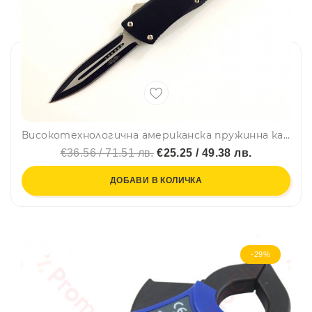
Високотехнологична американска пружинна кама Micro Cutting Tools А-04 BLACK - MICROTECH
€36.56 / 71.51 лв.
€25.25 / 49.38 лв.
ДОБАВИ В КОЛИЧКА
-29%