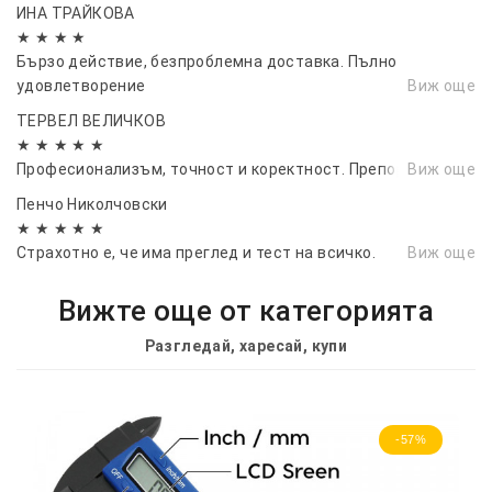
ИНА ТРАЙКОВА
★ ★ ★ ★
Бързо действие, безпроблемна доставка. Пълно
удовлетворение
Виж още
ТЕРВЕЛ ВЕЛИЧКОВ
★ ★ ★ ★ ★
Професионализъм, точност и коректност. Препоръчвам!👏
Виж още
Пенчо Николчовски
★ ★ ★ ★ ★
Страхотно е, че има преглед и тест на всичко.
Виж още
Вижте още от категорията
Разгледай, харесай, купи
-57%