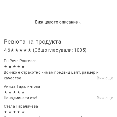
Ревюта на продукта
4,6★★★★★ (Общо гласували: 1005)
Г-н Рачо Рангелов
★ ★ ★ ★ ★
Всичко е страхотно - имам предвид цвят, размер и
качество
Виж още
Аница Таралингова
★ ★ ★ ★ ★
Ненадминати сте!
Виж още
Стела Тараличева
★ ★ ★ ★ ★