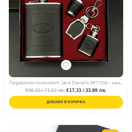
Подаръчен комплект Jack Daniel's №7 Old - манерка, мини манерка, ключодържател, чашка, #2018-2
€36.56 / 71.51 лв.
€17.33 / 33.89 лв.
ДОБАВИ В КОЛИЧКА