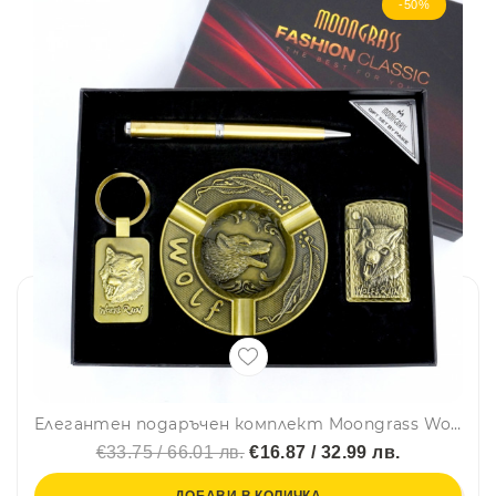
-50%
Елегантен подаръчен комплект Moongrass Wolf за мъж с метални пепелник, запалка, ключодържател и химикалка, бронзов цвят YJ6439
€33.75 / 66.01 лв.
€16.87 / 32.99 лв.
ДОБАВИ В КОЛИЧКА