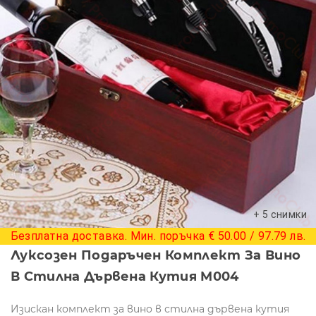
+ 5 снимки
Безплатна доставка. Мин. поръчка € 50.00 / 97.79 лв.
Луксозен Подаръчен Комплект За Вино
В Стилна Дървена Кутия M004
Изискан комплект за вино в стилна дървена кутия