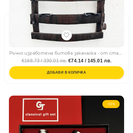
Ръчно изработена битова закачалка - от старо буре, подкови и верига от волски впряг, последни 2 броя
€168.73 / 330.01 лв.
€74.14 / 145.01 лв.
ДОБАВИ В КОЛИЧКА
-53%