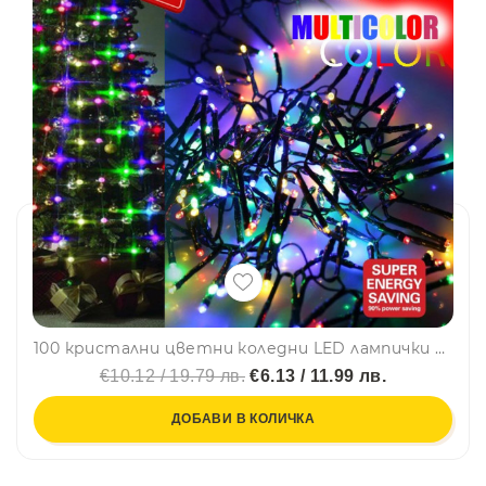
100 кристални цветни коледни LED лампички 7Х ТОП 1LED V8 с програматор, нечупливи, дължина 7 м., черен кабел, BF22
€10.12 / 19.79 лв.
€6.13 / 11.99 лв.
ДОБАВИ В КОЛИЧКА