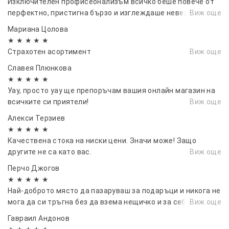
Изключителен профисеонализъм всичко беше повече от
перфектно, пристигна бързо и изглеждаше невероятно.
Виж още
Мариана Цолова
★ ★ ★ ★ ★
Страхотен асортимент
Виж още
Славея Плюнкова
★ ★ ★ ★ ★
Уау, просто уау ще препоръчам вашия онлайн магазин на
всичките си приятели!
Виж още
Алекси Терзиев
★ ★ ★ ★ ★
Качествена стока на ниски цени. Значи може! Защо
другите не са като вас.
Виж още
Перчо Джогов
★ ★ ★ ★ ★
Най-доброто място да пазаруваш за подаръци и никога не
мога да си тръгна без да взема нещичко и за себе си 🤟
Виж още
Гавраил Андонов