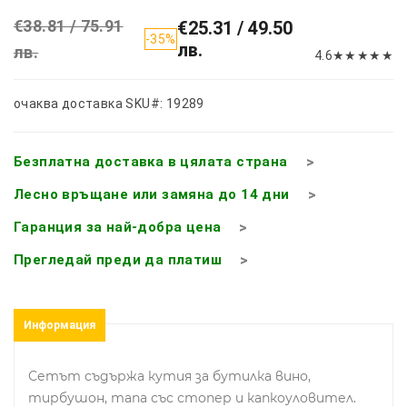
€38.81 / 75.91
€25.31 / 49.50
-35%
лв.
лв.
4.6
★
★
★
★
★
очаква доставка
SKU#: 19289
Безплатна доставка в цялата страна
Лесно връщане или замяна до 14 дни
Гаранция за най-добра цена
Прегледай преди да платиш
Информация
Сетът съдържа кутия за бутилка вино,
тирбушон, тапа със стопер и капкоуловител.