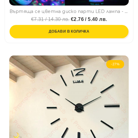
Въртяща се цветна диско парти LED лампа - ефектна, надеждна и икономична, BFO4
€7.31 / 14.30 лв.
€2.76 / 5.40 лв.
ДОБАВИ В КОЛИЧКА
-27%