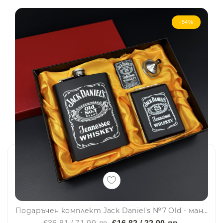
-54%
Подаръчен комплект Jack Daniel's №7 Old - манерка, табакера, запалка, фуния, #15-9-F