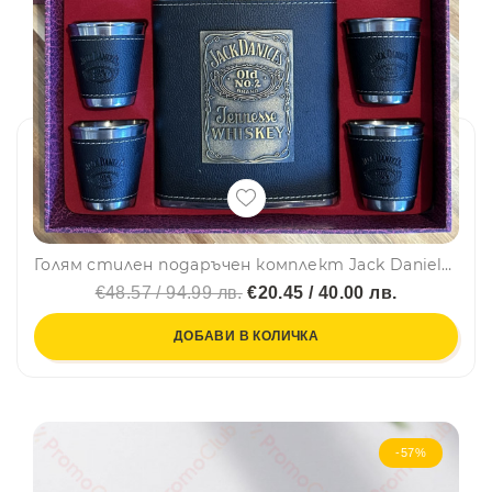
Голям стилен подаръчен комплект Jack Daniels #7 Old - Голяма манерка Jack + 4 чашки и фунийка FH-83
€48.57 / 94.99 лв.
€20.45 / 40.00 лв.
ДОБАВИ В КОЛИЧКА
-57%