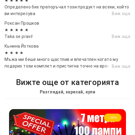
★ ★ ★ ★ ★
Определено бих препоръчал този продукт на всеки, който
ви интересува
Виж още
Роксан Прошков
★ ★ ★ ★ ★
Taka se pravi!
Виж още
Кьнина Йоткова
★ ★ ★ ★
Мъжа ми беше много щастлив и впечатлен когато му
подарих този комплет и пристигна точно на време за
Виж още
рождения му ден. Благодаря ви!🙌
Вижте още от категорията
Разгледай, харесай, купи
-39%