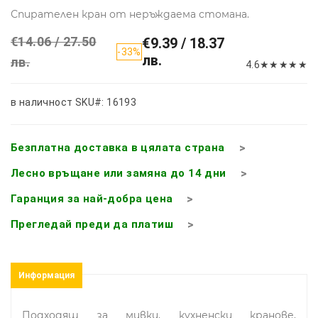
Спирателен кран от неръждаема стомана.
€14.06 / 27.50
€9.39 / 18.37
-33%
лв.
лв.
4.6
★
★
★
★
★
в наличност
SKU#: 16193
Безплатна доставка в цялата страна
Лесно връщане или замяна до 14 дни
Гаранция за най-добра цена
Прегледай преди да платиш
Информация
Подходящ за мивки, кухненски кранове,