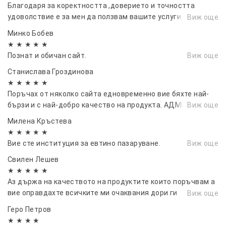
Благодаря за коректността ,доверието и точността
удоволствие е за мен да ползвам вашите услуги. Винаги
Виж още
ще ви препоръчвам и за на пред се надявам да работим
Минко Бобев
заедно!!!.
★ ★ ★ ★ ★
Познат и обичан сайт.
Виж още
Станислава Гроздинова
★ ★ ★ ★ ★
Поръчах от няколко сайта едновременно вие бяхте най-
бързи и с най-добро качество на продукта. АДМИРАЦИИ
Виж още
Милена Кръстева
★ ★ ★ ★ ★
Вие сте институция за евтино пазаруване.
Виж още
Свилен Лешев
★ ★ ★ ★ ★
Аз държа на качеството на продуктите които поръчвам а
вие оправдахте всичките ми очаквания дори ги
Виж още
надминахте.
Геро Петров
★ ★ ★ ★