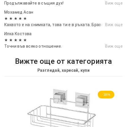
Продължавайте в същия дух!
Виж още
Мохамед Асан
★ ★ ★ ★ ★
Каквото е на снимката, това ти е в ръката. Браво.
Виж още
Илка Костова
★ ★ ★ ★ ★
Точни във всяко отношение.
Виж още
Вижте още от категорията
Разгледай, харесай, купи
-18%