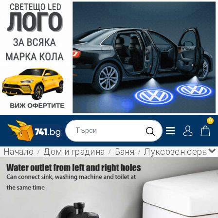
0
Начало
Дом и градина
Баня
Луксозен сервизе