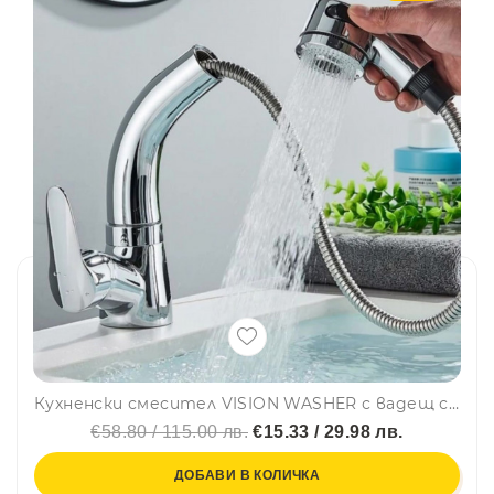
Кухненски смесител VISION WASHER с вадещ се чучур, повдигащо се тяло и аераторна глава
€58.80 / 115.00 лв.
€15.33 / 29.98 лв.
ДОБАВИ В КОЛИЧКА