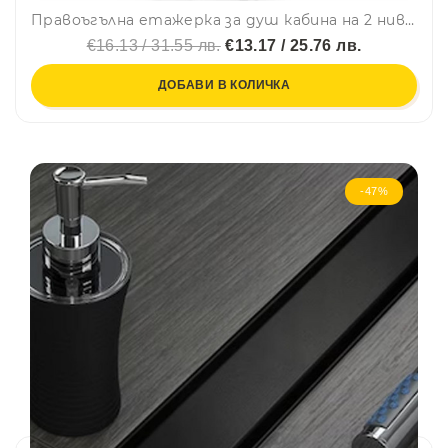
Правоъгълна етажерка за душ кабина на 2 нива TEKNO TEL LM 065, 25х11х62 см, Окачена система, Сребрист
€16.13 / 31.55 лв.
€13.17 / 25.76 лв.
ДОБАВИ В КОЛИЧКА
-47%