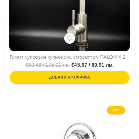
Голям луксозен кухненски смесител ITALOMIX 2045 с изтегляща се аераторна глава и тежест, ИНОКС
€89.48 / 175.01 лв.
€45.97 / 89.91 лв.
ДОБАВИ В КОЛИЧКА
-18%