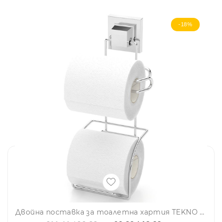
-18%
Двойна поставка за тоалетна хартия TEKNO TEL EF 282, 13х14х29 см, Двойно залепване, Хром