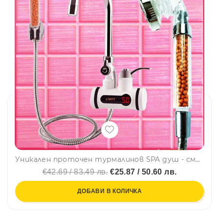
Уникален проточен турмалинов SPA душ - смесител - бойлер, ЗА СТЕНЕН МОНТАЖ, задна тръба, BFO4
€42.69 / 83.49 лв.
€25.87 / 50.60 лв.
ДОБАВИ В КОЛИЧКА