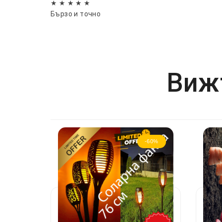
★ ★ ★ ★ ★
Бързо и точно
Вижт
-60%