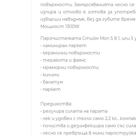
повърхности. Замърсяванията лесно с
изпира и отново е готова за употреба
извърши навъднъж, без да губите време 
Мощност 1300W
Парочистачката Стийм Моп 5 в 1, или 5
• ламиниран паркет
• керамични повърхности
• теракота и фаянс
• мраморни повърхности
• килими
• балатум
• паркет
Предимства:
• регулира силата на парата
• лек и удобен с тегло само 2,2 кг., комп
• почиства и дезинфекцира само със сил
• лесно се превръща в мини пароструйк