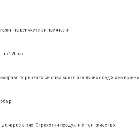
нератор, работи с вода, излъчената пара кондензира 
овърхностите да изсъхват веднага. Силата на парочист
НЕНЕТО НА ИЗПОЛЗВАНАТА ВОДА. За влагочувствит
газин на всичките си приятели!
 НЕ ЗАДЪРЖАЙТЕ МОПА НА ЕДНО МЯСТО, НЕ МИНАВАЙ
ност за количеството на остатъчна влагa след STEAM 
 за 120 лв. …
аправя поръчката си след което я получих след 3 дни всичко
добър.
 да играе с тях. Страхотни продукти и топ качество.