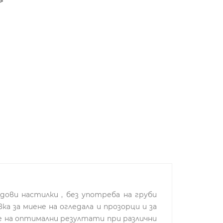
дови настилки , без употреба на груби
а за миене на огледала и прозорци и за
не на оптимални резултати при различни