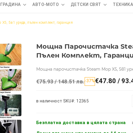
 ГРАДИНА
АВТО-МОТО
ДЕТСКИ СВЯТ
ТЕХНИК
X5, 5в1 уреда, пълен комплект, гаранция
Мощна Парочистачка Stea
Пълен Комплект, Гаранц
Мощна парочистачка Steam Mop X5, 5в1 ур
€47.80 / 93.
€75.93 / 148.51 лв.
-37%
в наличност
SKU#: 12365
Безплатна доставка в цялата страна