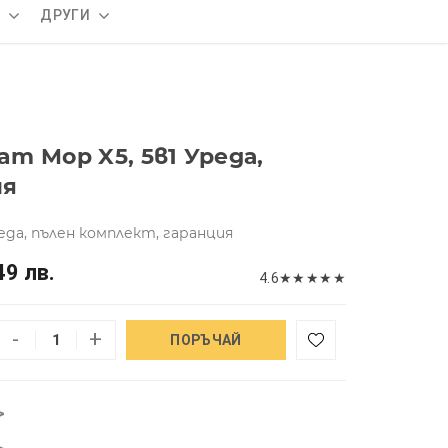
А
ДРУГИ
m Mop X5, 5в1 Уреда,
ия
еда, пълен комплект, гаранция
49 лв.
4.6
★
★
★
★
★
-
+
ПОРЪЧАЙ