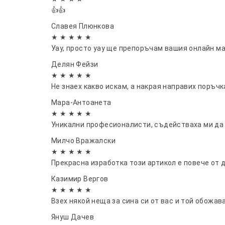
👍👍
ВАЖНО УТОЧНЕНИЕ: STEAM MOP е пароге
Славея Плюнкова
Не очаквайте след минаване с уреда п
★ ★ ★ ★ ★
и дезинфекцията с пара. НЕ В СЪХ
Уау, просто уау ще препоръчам вашия онлайн ма
водонеустойчиви и други паркети)
Делян Фейзи
МИНАВАНЕ. Промоклуб не поема отговор
★ ★ ★ ★ ★
случай не е за професионална употреба.
Не знаех какво искам, а накрая направих поръчка
Мара-Антоанета
★ ★ ★ ★ ★
Уникални професионалисти, съдействаха ми да н
Милчо Вражалски
★ ★ ★ ★ ★
Прекрасна изработка този артикол е повече от 
Казимир Вергов
★ ★ ★ ★ ★
Взех някой неща за сина си от вас и той обожава
Януш Дачев