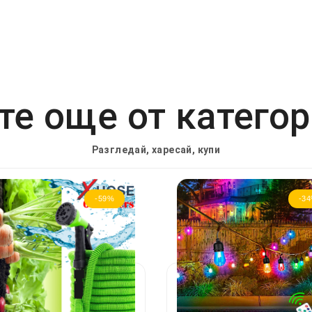
е още от катего
Разгледай, харесай, купи
-59%
-3