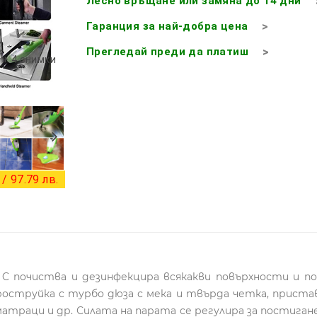
Лесно връщане или замяна до 14 дни
Гаранция за най-добра цена
Прегледай преди да платиш
+ 4 снимки
/ 97.79 лв.
а C почиства и дезинфекцира всякакви повърхности и по
роструйка с турбо дюза с мека и твърда четкa, приставк
, матраци и др. Силата на парата се регулира за постига