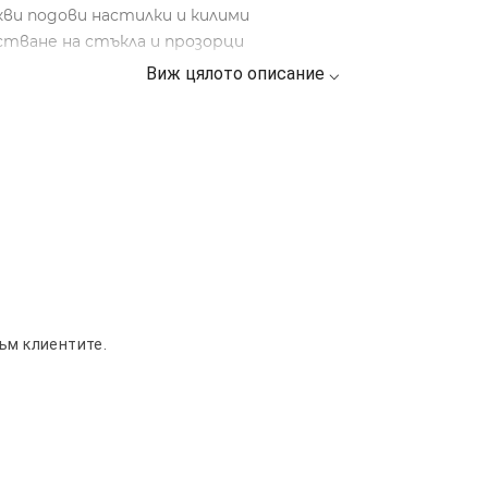
кви подови настилки и килими
истване на стъкла и прозорци
 в 1
ъм клиентите.
ехи