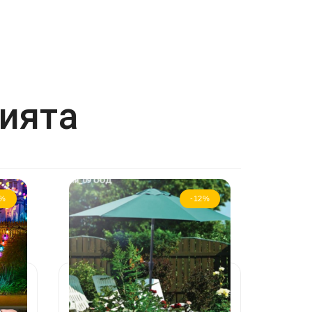
рията
4%
-12%