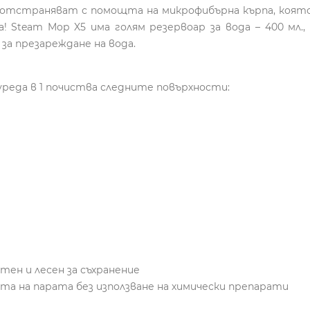
е отстраняват с помощта на микрофибърна кърпа, която
! Steam Mop X5 има голям резервоар за вода – 400 мл.
за презареждане на вода.
 уреда в 1 почиства следните повърхности:
актен и лесен за съхранение
ата на парата без използване на химически препарати
а