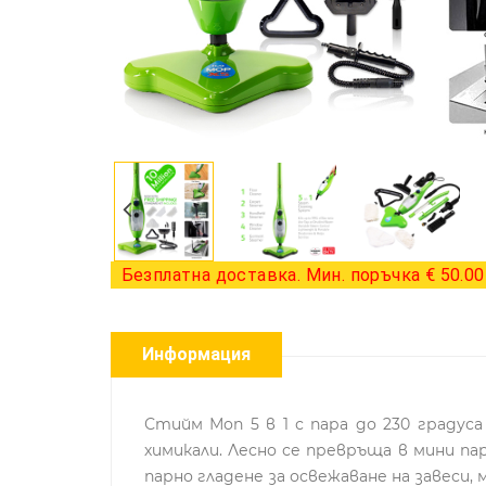
Безплатна доставка. Мин. поръчка € 50.00 
Информация
Стийм Моп 5 в 1 с пара до 230 градус
химикали. Лесно се превръща в мини па
парно гладене за освежаване на завеси