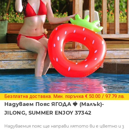
+ 1 снимки
Безплатна доставка. Мин. поръчка € 50.00 / 97.79 лв.
Надуваем Пояс ЯГОДА 🍓 (малък)-
JILONG, SUMMER ENJOY 37342
Надуваемия пояс ще направи лятото ви е цветно и з