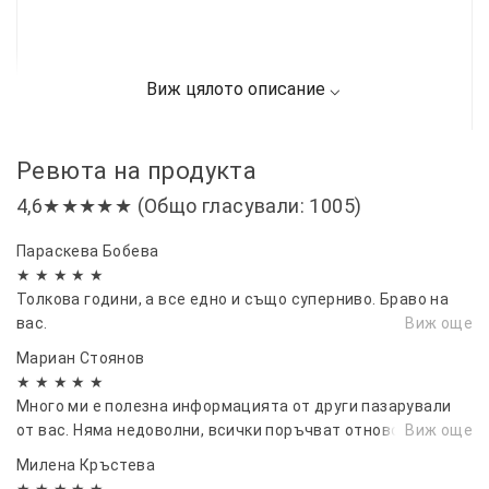
Ревюта на продукта
4,6★★★★★ (Общо гласували: 1005)
Параскева Бобева
★ ★ ★ ★ ★
Толкова години, а все едно и също суперниво. Браво на
вас.
Виж още
Мариан Стоянов
★ ★ ★ ★ ★
Много ми е полезна информацията от други пазарували
от вас. Няма недоволни, всички поръчват отново.
Виж още
Милена Кръстева
★ ★ ★ ★ ★