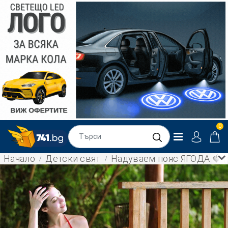
0
Начало
Детски свят
Надуваем пояс ЯГОДА 🍓 