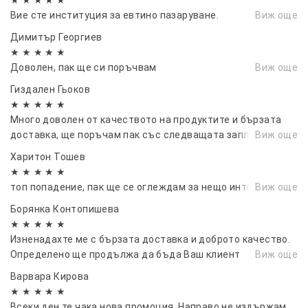
Вие сте институция за евтино пазаруване.
Виж още
Димитър Георгиев
★ ★ ★ ★ ★
Доволен, пак ще си поръчвам
Виж още
Гиздален Гьоков
★ ★ ★ ★ ★
Много доволен от качеството на продуктите и бързата
доставка, ще поръчам пак със следващата заплата😂🤩
Виж още
Харитон Тошев
★ ★ ★ ★ ★
топ попадение, пак ще се оглеждам за нещо интересно
Виж още
Борянка Контопишева
★ ★ ★ ★ ★
Изненадахте ме с бързата доставка и доброто качество.
Определено ще продължа да бъда Ваш клиент
Виж още
Варвара Кирова
★ ★ ★ ★ ★
Всеки ден те чака нова промоция. Направо не издържам