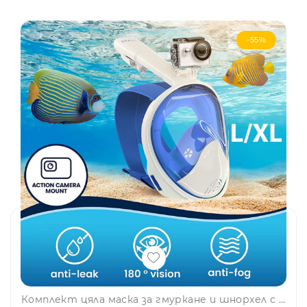
-55%
Комплект цяла маска за гмуркане и шнорхел с 180° панорамна видимост 3878- L/XL, син цвят