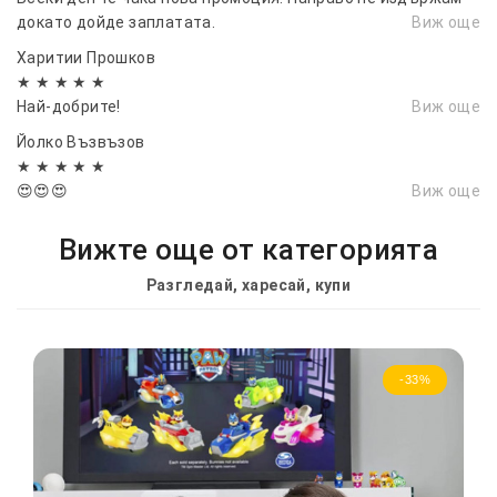
докато дойде заплатата.
Виж още
Харитии Прошков
★ ★ ★ ★ ★
Най-добрите!
Виж още
Йолко Възвъзов
★ ★ ★ ★ ★
😍😍😍
Виж още
Вижте още от категорията
Разгледай, харесай, купи
-33%