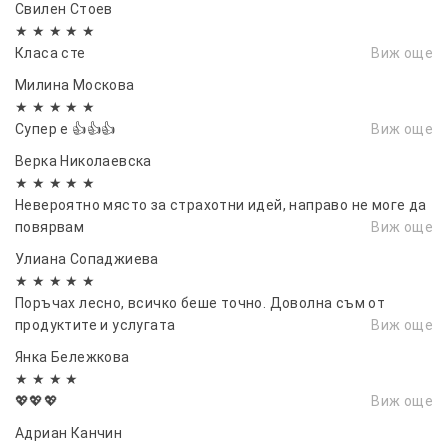
Свилен Стоев
★ ★ ★ ★ ★
Класа сте
Виж още
Милина Москова
★ ★ ★ ★ ★
Супер е 👍👍👍
Виж още
Верка Николаевска
★ ★ ★ ★ ★
Невероятно място за страхотни идей, направо не моге да
повярвам
Виж още
Улиана Сопаджиева
★ ★ ★ ★ ★
Поръчах лесно, всичко беше точно. Доволна съм от
продуктите и услугата
Виж още
Янка Бележкова
★ ★ ★ ★
💖💖💖
Виж още
Адриан Канчин