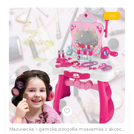
-23%
Магическа ✨детска роозова тоалетка с аксесоари 🎀