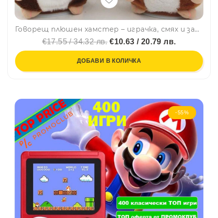
Говорещ плюшен хамстер – играчка, смях и забавления за всички
€17.55 / 34.32 лв.
€10.63 / 20.79 лв.
ДОБАВИ В КОЛИЧКА
-55%