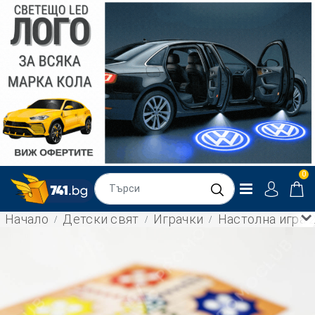
0
Начало
Детски свят
Играчки
Настолна игра 