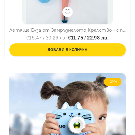
Летяща Елза от Замръзналото Кралство - с презареждаща се батерия и независим полет, BFO2
€15.47 / 30.26 лв.
€11.75 / 22.98 лв.
ДОБАВИ В КОЛИЧКА
-39%