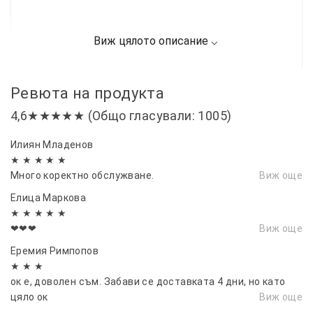
Ревюта на продукта
4,6★★★★★ (Общо гласували: 1005)
Илиян Младенов
★ ★ ★ ★ ★
Много коректно обслужване.
Виж още
Елица Маркова
★ ★ ★ ★ ★
❤❤❤
Виж още
Еремия Римпопов
★ ★ ★
ок е, доволен съм. Забави се доставката 4 дни, но като
цяло ок
Виж още