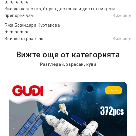
★ ★ ★ ★ ★
Високо качество, бърза доставка и достъпни цени
препоръчвам.
Виж още
Г-жа Божидара Куртакова
★ ★ ★ ★ ★
Всичко страхотно
Виж още
Вижте още от категорията
Разгледай, харесай, купи
-45%