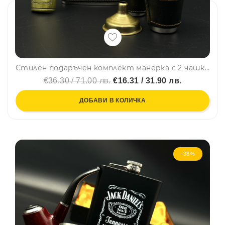
Стилен подаръчен комплект манерка с 2 чашки, фуния и отварачка Jack Daniels Old No.2 Brand – DJH1441
€36.30 / 71.00 лв.
€16.31 / 31.90 лв.
ДОБАВИ В КОЛИЧКА
-38%