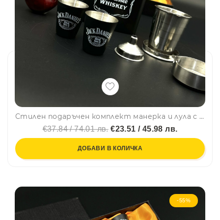
Стилен подаръчен комплект манерка и лула с 3 чашки и фуния Jack Daniels Old No.7 Brand в черно - FH 26
€37.84 / 74.01 лв.
€23.51 / 45.98 лв.
ДОБАВИ В КОЛИЧКА
-55%