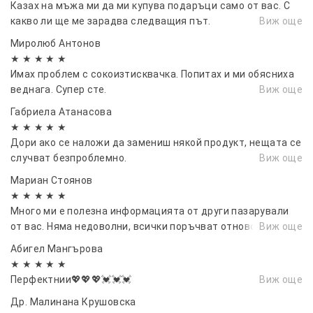
Казах на мъжа ми да ми купува подаръци само от вас. С
какво ли ще ме зарадва следващия път.
Виж още
Миролюб Антонов
★ ★ ★ ★ ★
Имах проблем с сокоизтисквачка. Попитах и ми обясниха
веднага. Супер сте.
Виж още
Габриела Атанасова
★ ★ ★ ★ ★
Дори ако се наложи да замениш някой продукт, нещата се
случват безпроблемно.
Виж още
Мариан Стоянов
★ ★ ★ ★ ★
Много ми е полезна информацията от други пазарували
от вас. Няма недоволни, всички поръчват отново.
Виж още
Абигел Мангърова
★ ★ ★ ★ ★
Перфектнии💖💖💖💓💓💓
Виж още
Др. Малинана Крушовска