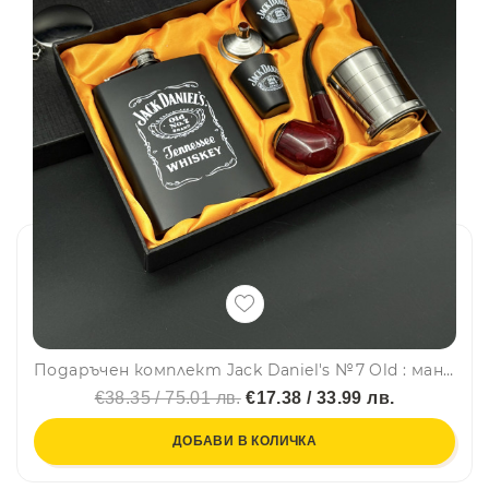
Подаръчен комплект Jack Daniel's №7 Old : манерка, лула, фуния, две чашки и метална сгъваема чаша, #FH26
€38.35 / 75.01 лв.
€17.38 / 33.99 лв.
ДОБАВИ В КОЛИЧКА