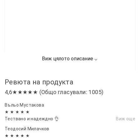
Ревюта на продукта
4,6★★★★★ (Общо гласували: 1005)
Въльо Мустакова
★ ★ ★ ★ ★
Тествано и надеждно 👌
Виж още
Теодосий Милачков
★ ★ ★ ★ ★