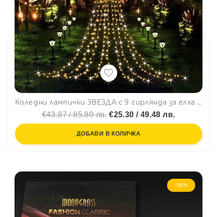
Коледни лампички ЗВЕЗДА с 9 гирлянда за елха или градинска украса, WARM WHITE, с няколко режима на работа и дистанционно управление
€43.87 / 85.80 лв.
€25.30 / 49.48 лв.
ДОБАВИ В КОЛИЧКА
-58%