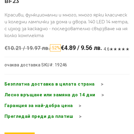
BF23
Красиви, функционални и много, много ярки класическ
и коледни лампички за дома и двора. 140 LED 14 метра,
с изход за каскадно - последователно свързване на ня
колко комплекта
€4.89 / 9.56 лв.
€10.21 / 19.97 лв.
-52%
4.6
★
★
★
★
★
очаква доставка
SKU#: 19246
Безплатна доставка в цялата страна
Лесно връщане или замяна до 14 дни
Гаранция за най-добра цена
Прегледай преди да платиш