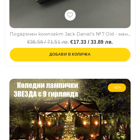
Подаръчен комплект Jack Daniel's №7 Old - манерка, мини манерка, химикалка, чашка, фуния, #2018-4
€36.56 / 71.51 лв.
€17.33 / 33.89 лв.
ДОБАВИ В КОЛИЧКА
-42%