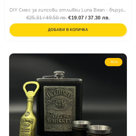
DIY Смес за гипсови отливки Luna Bean - бързо и лесно, чудесен семеен или романтичен жест
€25.31 / 49.50 лв.
€19.07 / 37.30 лв.
ДОБАВИ В КОЛИЧКА
-55%