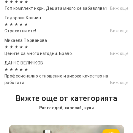
★ ★ ★ ★ ★
Топ комплект икри. Децата много се забавляват
Виж още
Тодораки Канчин
★ ★ ★ ★ ★
Страхотни сте!
Виж още
Михаела Първанова
★ ★ ★ ★ ★
Цените са много изгодни. Браво.
Виж още
ДАНЧО ВЕЛИЧКОВ
★ ★ ★ ★ ★
Професионално отношение и високо качество на
работата
Виж още
Вижте още от категорията
Разгледай, харесай, купи
-22%