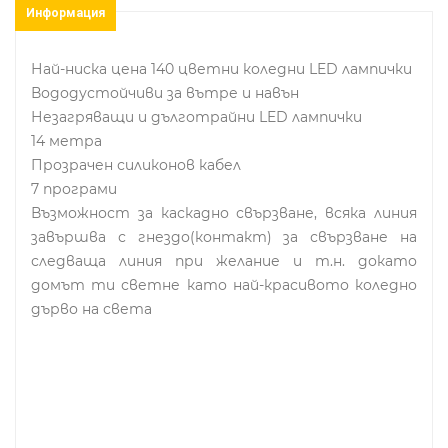
Информация
Най-ниска цена 140 цветни коледни LED лампички
Вододустойчиви за вътре и навън
Незагряващи и дълготрайни LED лампички
14 метра
Прозрачен силиконов кабел
7 програми
Възможност за каскадно свързване, всяка линия
завършва с гнездо(контакт) за свързване на
следваща линия при желание и т.н. докато
домът ти светне като най-красивото коледно
дърво на света