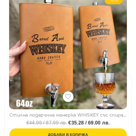
Стилна подаръчна манерка WHISKEY със спирателно кранче FH-99, YH-64oz, неръждаема стомана и кожа
€44.99 / 87.99 лв.
€35.28 / 69.00 лв.
ДОБАВИ В КОЛИЧКА