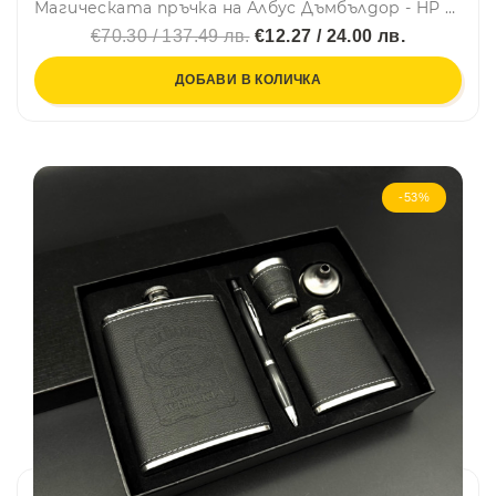
Магическата пръчка на Албус Дъмбълдор - HP ⚡, колекционерска пръчка
€70.30 / 137.49 лв.
€12.27 / 24.00 лв.
ДОБАВИ В КОЛИЧКА
-53%