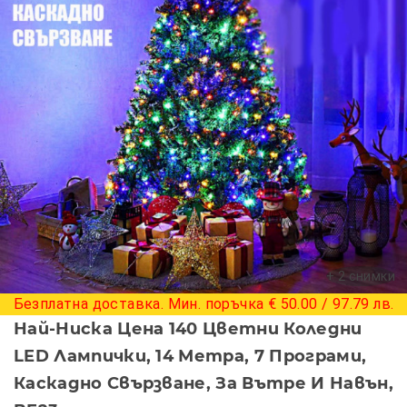
+ 2 снимки
Безплатна доставка. Мин. поръчка € 50.00 / 97.79 лв.
Най-Ниска Цена 140 Цветни Коледни
LED Лампички, 14 Метра, 7 Програми,
Каскадно Свързване, За Вътре И Навън,