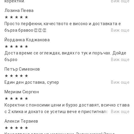
коректни.
Виж още
Лозина Пеева
★ ★ ★ ★ ★
Просто перфекни, качеството е високо и доставката е
бърза бравоо👏👏👏
Виж още
Йорданка Коджакова
★ ★ ★ ★ ★
Доста време се оглеждах, видях го тук и поръчах. Дойде
бързо
Виж още
Петър Симеонов
★ ★ ★ ★ ★
Един ден доставка, супер
Виж още
Мериам Сюргюн
★ ★ ★ ★ ★
Коректни с поносими цени и бурзо доставят, всичко става
с 2 клика и докато се усетиш вече е пристигнало.
Виж още
Алекси Терзиев
★ ★ ★ ★ ★