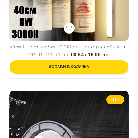
40см LED тяло 8W 3000К със сензор за движение и бутон за регулиране на светлината, USB захранване
€15.19 / 29.71 лв.
€8.64 / 16.90 лв.
ДОБАВИ В КОЛИЧКА
-19%