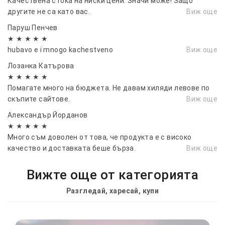
Качествена стока на ниски цени. Значи може! Защо
другите не са като вас.
Виж още
Паруш Пенчев
★ ★ ★ ★ ★
hubavo e i mnogo kachestveno
Виж още
Лозанка Катърова
★ ★ ★ ★ ★
Помагате много на бюджета. Не давам хиляди левове по
скъпите сайтове.
Виж още
Александър Йорданов
★ ★ ★ ★ ★
Много съм доволен от това, че продукта е с високо
качество и доставката беше бърза.
Виж още
Вижте още от категорията
Разгледай, харесай, купи