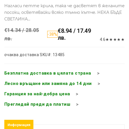
Нагласи петте крила, така че дасветят в желаните
посоки, осветявайки всяко тъмно кътче. НЕКА БЪДЕ
СВЕТЛИНА...
€14.34 / 28.05
€8.94 / 17.49
-38%
лв.
лв.
4.6
★
★
★
★
★
очаква доставка
SKU#: 13485
Безплатна доставка в цялата страна
Лесно връщане или замяна до 14 дни
Гаранция за най-добра цена
Прегледай преди да платиш
Информация