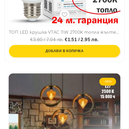
ТОП LED крушка VTAC 11W 2700K топла жълтеникава, Е27, A60, термопластик, нечуплива, 24 мес. гар.
€3.60 / 7.04 лв.
€1.51 / 2.95 лв.
ДОБАВИ В КОЛИЧКА
-59%