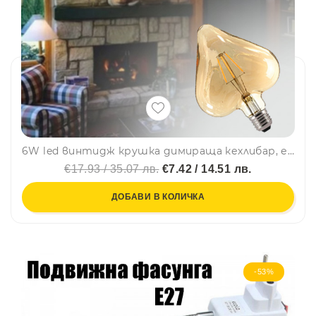
6W led винтидж крушка димираща кехлибар, енергоспестяваща, сърце, BF22
€17.93 / 35.07 лв.
€7.42 / 14.51 лв.
ДОБАВИ В КОЛИЧКА
-53%