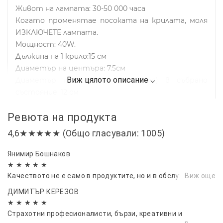
Живот на лампата: 30-50 000 часа
Когато променятае посоката на крилата, моля
ИЗКЛЮЧЕТЕ лампата.
Мощност: 40W.
Дължина на 1 крило:15 см
Диаметър на центъра: 7.5см
Диаметър на тялото (топката) в събрано
състояние: 12 см
Захранване: ~85-265V
Ревюта на продукта
Честота: 50-60 Hz
Работна температура: -20 / +80 гр.C
4,6★★★★★ (Общо гласували: 1005)
Влажност: 20~80%
2400 Lm
Янимир Бошнаков
Power Factor 0.65PF
★ ★ ★ ★ ★
ESD Sensitivity 2000V HBM
Качеството не е само в продуктите, но и в обслужването.
Виж още
Ефективност> 85%
ДИМИТЪР КЕРЕЗОВ
Color Rendering Index >/= 80
★ ★ ★ ★ ★
Страхотни професионалисти, бързи, креативни и