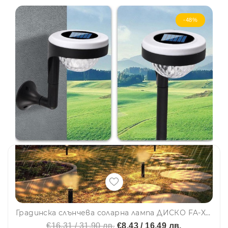
-48%
Градинска слънчева соларна лампа ДИСКО FA-XT-2017 за перфектна декорация с два режима на светене
€16.31 / 31.90 лв.
€8.43 / 16.49 лв.