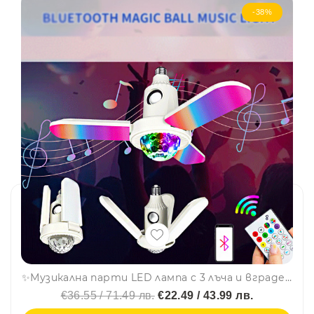
-38%
✨Музикална парти LED лампа с 3 лъча и вградена bluetooth тонколона🎇
€36.55 / 71.49 лв.
€22.49 / 43.99 лв.