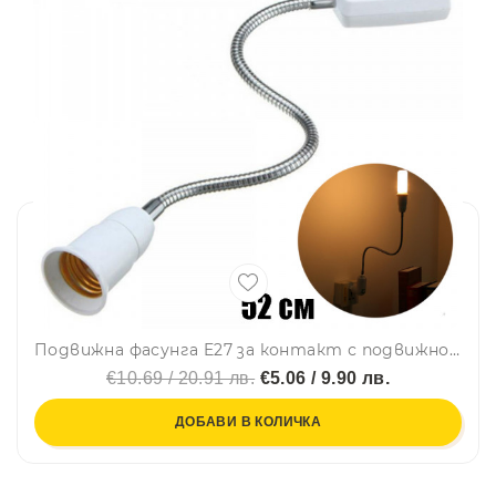
Подвижна фасунга E27 за контакт с подвижно гъвкаво рамо, преносима мултифункционална лампа, 52см, енергоспестяваща
€10.69 / 20.91 лв.
€5.06 / 9.90 лв.
ДОБАВИ В КОЛИЧКА