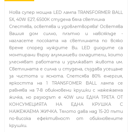
Нова супер мощна LED лампа TRANSFORMER BALL
5X, 40W Е27, 6500К студена бяла светлина
Спестява, осветява и удовлетворява! Осветява
Вашия дом силно, плътно и навсякъде -
нагласете посоката на светлината по всяко
време според нуждите Ви. LED диодите са
монтирани върху алуминиеви охладители, които
улесняват работата и удължават живота им.
Светлината е силна и студена, създава усещане
за чистота и яснота. Спетсява 80% енергия,
яркостта на 1 TRANSFOMER BALL лампа се
равнява на 7-8 обикновени крушки с нажежаема
жичка, но разходът е 40W или ЕДНА ТРЕТА ОТ
КОНСУМЕЦИЯТА НА ЕДНА КРУШКА С
НАЖЕЖАЕМА ЖИЧКА. Тялото дава над 15-20 пъти
по-висока ефективност от обикновените
крушки.