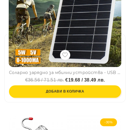
Соларно зарядно за мбилни устройства - USB соларен панел 5W за зареждане на преносима външна батерия
€36.56 / 71.51 лв.
€19.68 / 38.49 лв.
ДОБАВИ В КОЛИЧКА
-30%