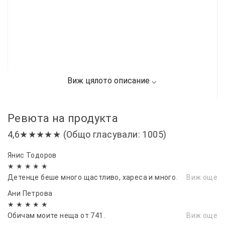
Ревюта на продукта
4,6★★★★★ (Общо гласували: 1005)
Янис Тодоров
★ ★ ★ ★ ★
Детенце беше много щастливо, хареса и много.
Виж още
Ани Петрова
★ ★ ★ ★ ★
Обичам моите неща от 741.
Виж още