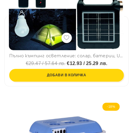
Пълно къмпинг осветление: солар, батерии, USB, прожектор с три лампи, POWERBANK... Какво повече?
€29.47 / 57.64 лв.
€12.93 / 25.29 лв.
ДОБАВИ В КОЛИЧКА
-18%