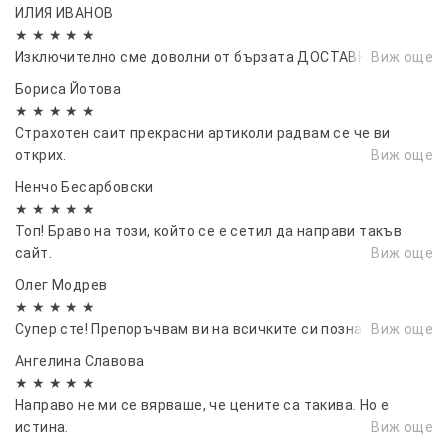
ИЛИЯ ИВАНОВ
★ ★ ★ ★ ★
Изключително сме доволни от бързата ДОСТАВКА
Виж още
Бориса Йотова
★ ★ ★ ★ ★
Страхотен саит прекрасни артиколи радвам се че ви
открих.
Виж още
Ненчо Бесарбовски
★ ★ ★ ★ ★
Топ! Браво на този, който се е сетил да направи такъв
сайт.
Виж още
Олег Модрев
★ ★ ★ ★ ★
Супер сте! Препоръчвам ви на всичките си познати.🔥🔥
Виж още
Ангелина Славова
★ ★ ★ ★ ★
Направо не ми се вярваше, че цените са такива. Но е
истина.
Виж още