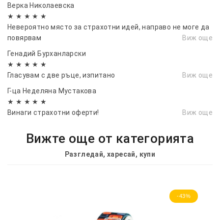
Верка Николаевска
★ ★ ★ ★ ★
Невероятно място за страхотни идей, направо не моге да
повярвам
Виж още
Генадий Бурханларски
★ ★ ★ ★ ★
Гласувам с две ръце, изпитано
Виж още
Г-ца Неделяна Мустакова
★ ★ ★ ★ ★
Винаги страхотни оферти!
Виж още
Вижте още от категорията
Разгледай, харесай, купи
-43%