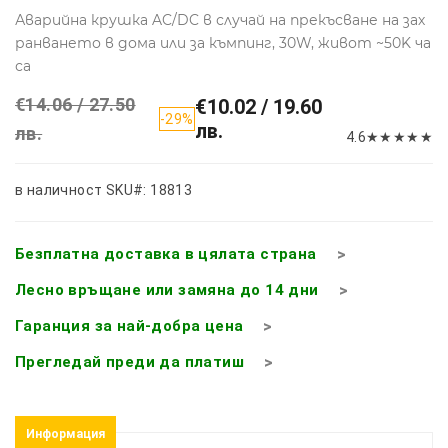
Аварийна крушка AC/DC в случай на прекъсване на зах
ранването в дома или за къмпинг, 30W, живот ~50K ча
са
€14.06 / 27.50
€10.02 / 19.60
-29%
лв.
лв.
4.6
★
★
★
★
★
в наличност
SKU#: 18813
Безплатна доставка в цялата страна
Лесно връщане или замяна до 14 дни
Гаранция за най-добра цена
Прегледай преди да платиш
Информация