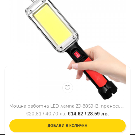
Мощна работна LED лампа ZJ-8859-B, преносима, с удължен заряд, закачане с кука и с магнит
€20.81 / 40.70 лв.
€14.62 / 28.59 лв.
ДОБАВИ В КОЛИЧКА