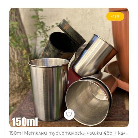
-41%
150ml Метални туристически чашки 4бр + калъфче -FH34