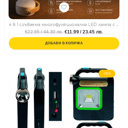
4 в 1 сгъваема многофункционална LED лампа с 3 режима на светене, с дълъг живот на батерията и диода
€22.65 / 44.30 лв.
€11.99 / 23.45 лв.
ДОБАВИ В КОЛИЧКА
-56%