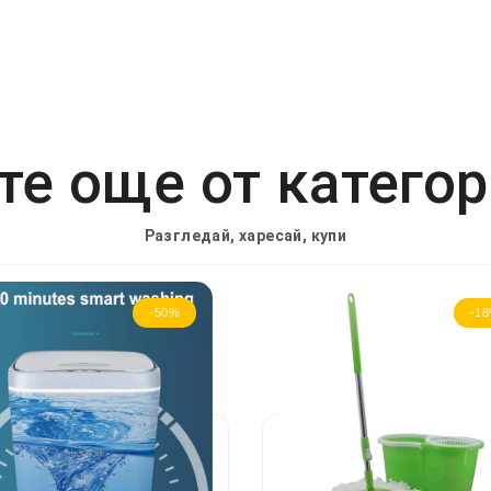
е още от катего
Разгледай, харесай, купи
-50%
-1