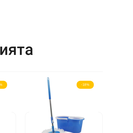
рията
8%
-18%