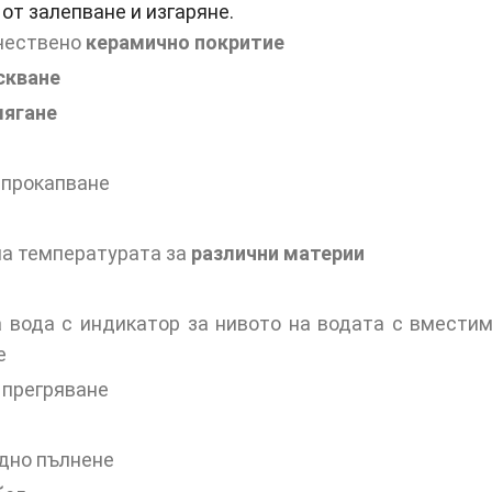
от залепване и изгаряне.
ачествено
керамично покритие
скване
лягане
 прокапване
на температурата за
различни материи
а вода с индикатор за нивото на водата с вмести
е
 прегряване
одно пълнене