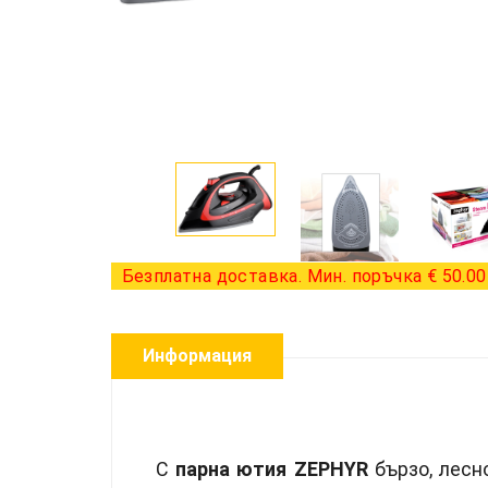
Безплатна доставка. Мин. поръчка € 50.00 
Информация
С
парна ютия ZEPHYR
бързо, лесн