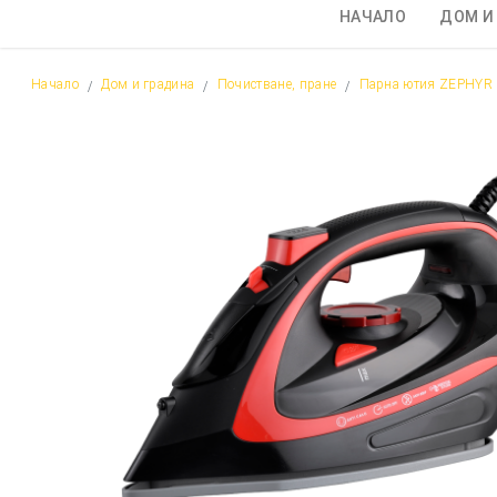
НАЧАЛО
ДОМ И
Начало
Дом и градина
Почистване, пране
Парна ютия ZEPHYR Z