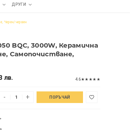
А
ДРУГИ
е, Черен/червен
50 BQC, 3000W, Керамична
не, Самопочистване,
3 лв.
4.6
★
★
★
★
★
-
+
ПОРЪЧАЙ