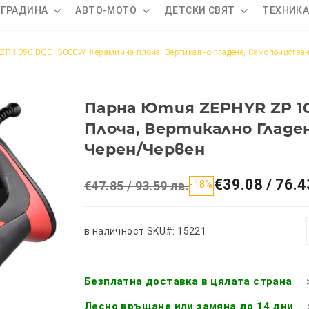
 ГРАДИНА
АВТО-МОТО
ДЕТСКИ СВЯТ
ТЕХНИК
P 1050 BQC, 3000W, Керамична плоча, Вертикално гладене, Самопочистван
Парна Ютия ZEPHYR ZP 10
Плоча, Вертикално Гладе
Черен/червен
€39.08 / 76.4
€47.85 / 93.59 лв.
-18%
в наличност
SKU#: 15221
Безплатна доставка в цялата страна
Лесно връщане или замяна до 14 дни