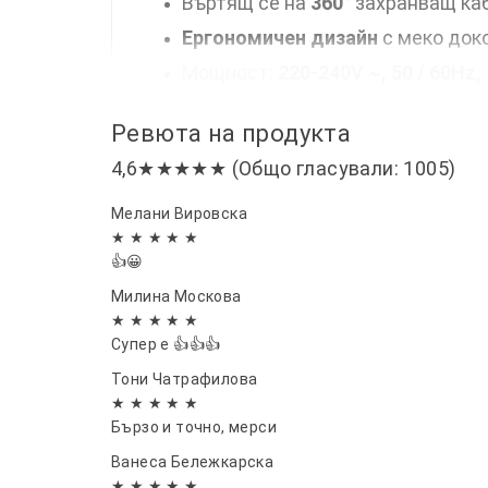
Въртящ се на
360°
захранващ ка
Ергономичен дизайн
с меко док
Мощност:
220-240V ~, 50 / 60Hz
Ревюта на продукта
4,6★★★★★ (Общо гласували: 1005)
Мелани Вировска
★ ★ ★ ★ ★
👍😀
Милина Москова
★ ★ ★ ★ ★
Супер е 👍👍👍
Тони Чатрафилова
★ ★ ★ ★ ★
Бързо и точно, мерси
Ванеса Бележкарска
★ ★ ★ ★ ★