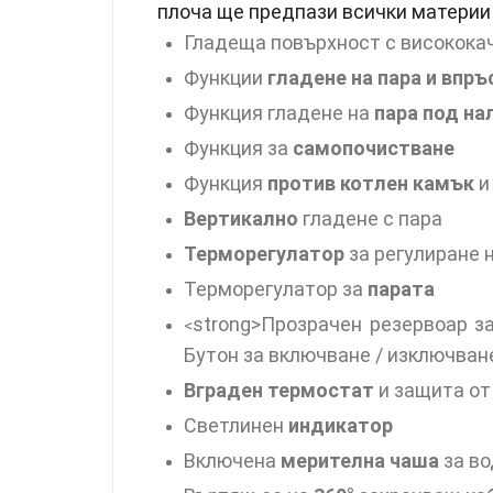
плоча ще предпази всички материи 
Гладеща повърхност с високок
Функции
гладене на пара и впръ
Функция гладене на
пара под на
Функция за
самопочистване
Функция
против котлен камък
и
Вертикално
гладене с пара
Терморегулатор
за регулиране 
Терморегулатор за
парата
strong>Прозрачен резервоар з
<
Бутон за включване / изключван
Вграден термостат
и защита от
Светлинен
индикатор
Включена
мерителна чаша
за в