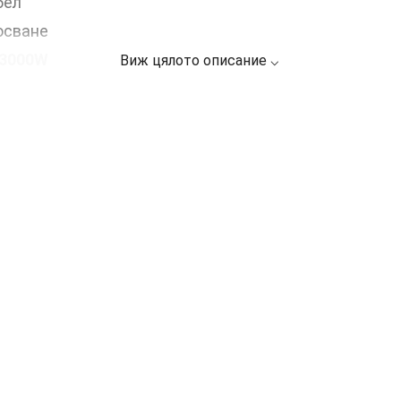
бел
осване
, 3000W