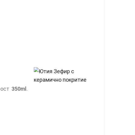
мост
350ml
.