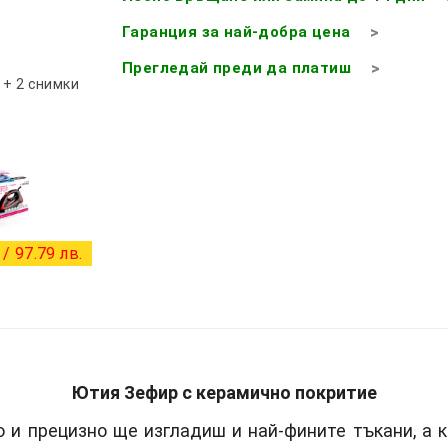
Гаранция за най-добра цена
Прегледай преди да платиш
+ 2 снимки
/ 97.79 лв.
Ютия Зефир с керамично покритие
о и прецизно ще изгладиш и най-фините тъкани, а 