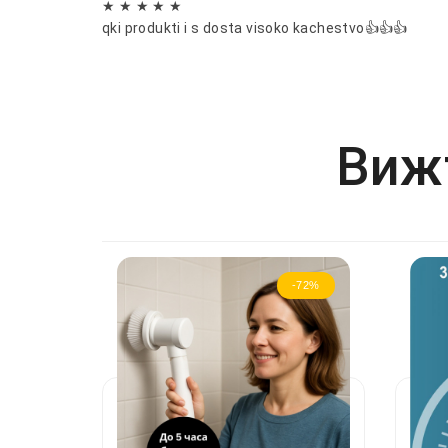
★ ★ ★ ★ ★
qki produkti i s dosta visoko kachestvo👍👍👍
Вижт
-72%