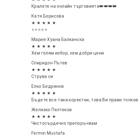
Кралете на онлайн търговията👑👑👑👑
Катя Борисова
★ ★ ★ ★ ★
⭐⭐⭐⭐⭐
Мария-Хуана Балканска
★ ★ ★ ★ ★
Хем голям избор, хем добри цени.
Спиридон Пътев
★ ★ ★ ★ ★
Струва си
Елко Бедринов
★ ★ ★ ★ ★
Бъдете все така коректни, това Ви прави толков
Желязко Пелтеков
★ ★ ★ ★ ★
Чистосърдечно препоръчвам
Fermin Mustafa