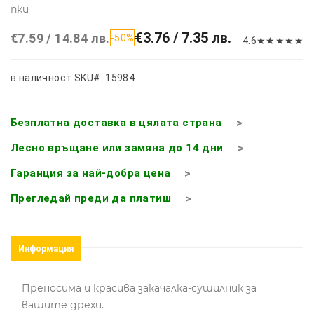
пки
€3.76 / 7.35 лв.
€7.59 / 14.84 лв.
-50%
4.6
★
★
★
★
★
в наличност
SKU#: 15984
Безплатна доставка в цялата страна
Лесно връщане или замяна до 14 дни
Гаранция за най-добра цена
Прегледай преди да платиш
Информация
Преносима и красива закачалка-сушилник за
вашите дрехи.