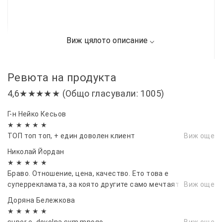
Ревюта на продукта
4,6★★★★★ (Общо гласували: 1005)
Г-н Нейко Кесьов
★ ★ ★ ★ ★
ТОП топ топ, + един доволен клиент
Виж още
Николай Йордан
★ ★ ★ ★ ★
Браво. Отношение, цена, качество. Ето това е
суперрекламата, за която другите само мечтаят.
Виж още
Доряна Бележкова
★ ★ ★ ★ ★
super e, dovolna sym mnogo
Виж още