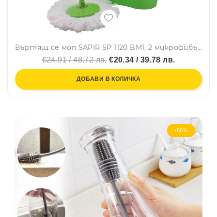
Въртящ се моп SAPIR SP 1120 BM1, 2 микрофибърни глави, Центрофуга, Стоманена дръжка, Зелен
€24.91 / 48.72 лв.
€20.34 / 39.78 лв.
ДОБАВИ В КОЛИЧКА
-80%