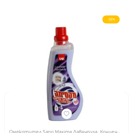
-18%
Омекотител Sano Maxima Лавандула, Концентрат, 1 л, 40 дози