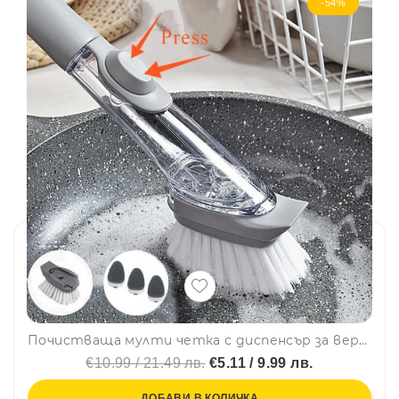
-54%
Почистваща мулти четка с диспенсър за веро/сапун/препарат с 3 сменяеми глави
€10.99 / 21.49 лв.
€5.11 / 9.99 лв.
ДОБАВИ В КОЛИЧКА