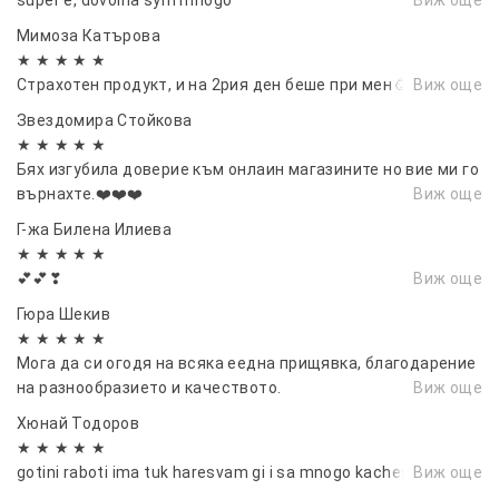
Мимоза Катърова
★ ★ ★ ★ ★
Страхотен продукт, и на 2рия ден беше при мен 🥳🥳
Виж още
Звездомира Стойкова
★ ★ ★ ★ ★
Бях изгубила доверие към онлаин магазините но вие ми го
върнахте.❤️❤️❤️
Виж още
Г-жа Билена Илиева
★ ★ ★ ★ ★
💕💕❣
Виж още
Гюра Шекив
★ ★ ★ ★ ★
Мога да си огодя на всяка еедна прищявка, благодарение
на разнообразието и качеството.
Виж още
Хюнай Тодоров
★ ★ ★ ★ ★
gotini raboti ima tuk haresvam gi i sa mnogo kachestveni
Виж още