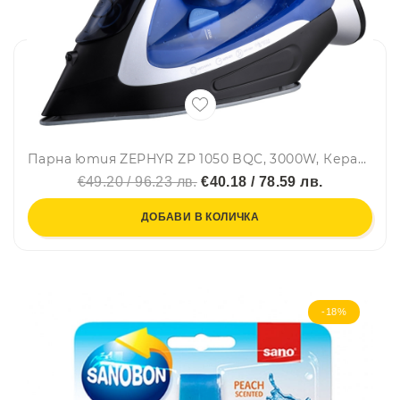
Парна ютия ZEPHYR ZP 1050 BQC, 3000W, Керамична плоча, Вертикално гладене, Самопочистване, Черен/син
€49.20 / 96.23 лв.
€40.18 / 78.59 лв.
ДОБАВИ В КОЛИЧКА
-18%