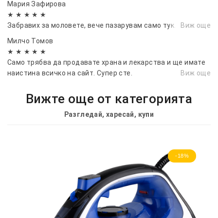
Мария Зафирова
★ ★ ★ ★ ★
Забравих за моловете, вече пазарувам само тук.
Виж още
Милчо Томов
★ ★ ★ ★ ★
Само трябва да продавате храна и лекарства и ще имате
наистина всичко на сайт. Супер сте.
Виж още
Вижте още от категорията
Разгледай, харесай, купи
-18%