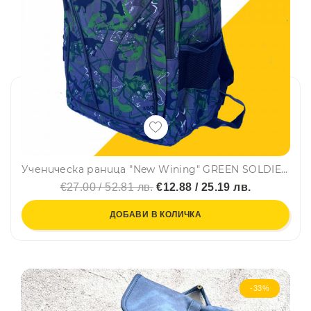
Ученическа раница "New Wining" GREEN SOLDIER 3456 непромокаема, с много джобчета, свеж десен, лилава с цветни елементи
€27.00 / 52.81 лв.
€12.88 / 25.19 лв.
ДОБАВИ В КОЛИЧКА
-33%