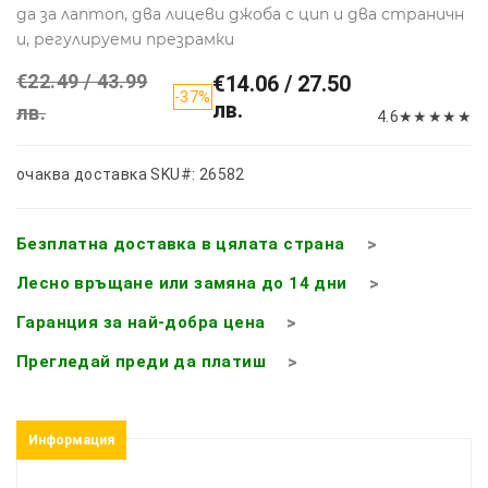
да за лаптоп, два лицеви джоба с цип и два страничн
и, регулируеми презрамки
€22.49 / 43.99
€14.06 / 27.50
-37%
лв.
лв.
4.6
★
★
★
★
★
очаква доставка
SKU#: 26582
Безплатна доставка в цялата страна
Лесно връщане или замяна до 14 дни
Гаранция за най-добра цена
Прегледай преди да платиш
Информация