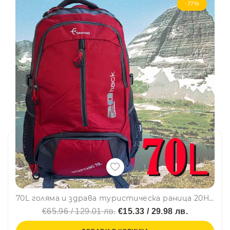
-77%
70L голяма и здрава туристическа раница 20HACK RED, висок клас
€65.96 / 129.01 лв.
€15.33 / 29.98 лв.