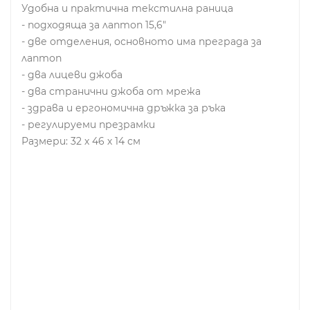
Удобна и практична текстилна раница
- подходяща за лаптоп 15,6"
- две отделения, основното има преграда за
лаптоп
- два лицеви джоба
- два странични джоба от мрежа
- здрава и ергономична дръжка за ръка
- регулируеми презрамки
Размери: 32 х 46 х 14 см