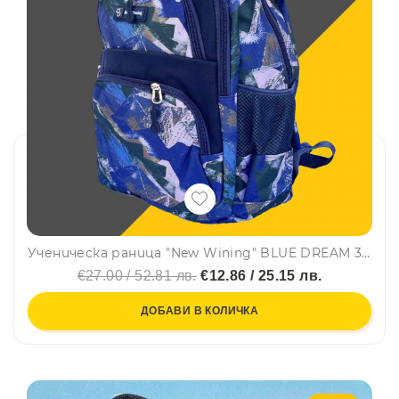
Ученическа раница "New Wining" BLUE DREAM 3459 непромокаема, с много джобчета, свеж десен, лилава с цветни елементи
€27.00 / 52.81 лв.
€12.86 / 25.15 лв.
ДОБАВИ В КОЛИЧКА