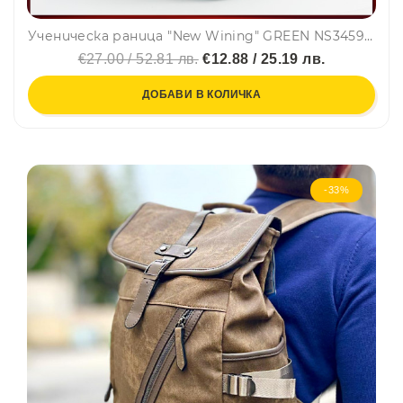
Ученическа раница "New Wining" GREEN NS3459 непромокаема, с много джобчета, свеж десен, зелена
€27.00 / 52.81 лв.
€12.88 / 25.19 лв.
ДОБАВИ В КОЛИЧКА
-33%