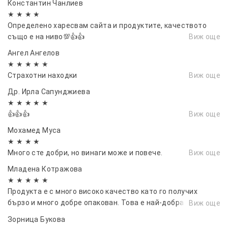
Константин Чанлиев
★ ★ ★ ★
Определено харесвам сайта и продуктите, качеството
също е на ниво💯👍👍
Виж още
Ангел Ангелов
★ ★ ★ ★ ★
Страхотни находки
Виж още
Др. Ирла Сапунджиева
★ ★ ★ ★ ★
👍👍👍
Виж още
Мохамед Муса
★ ★ ★ ★
Много сте добри, но винаги може и повече.
Виж още
Младена Котражова
★ ★ ★ ★ ★
Продукта е с много високо качество като го получих
бързо и много добре опакован. Това е най-добрата
Виж още
поръчка която съм получавала някога. Горещо
Зорница Букова
препоръчвам.