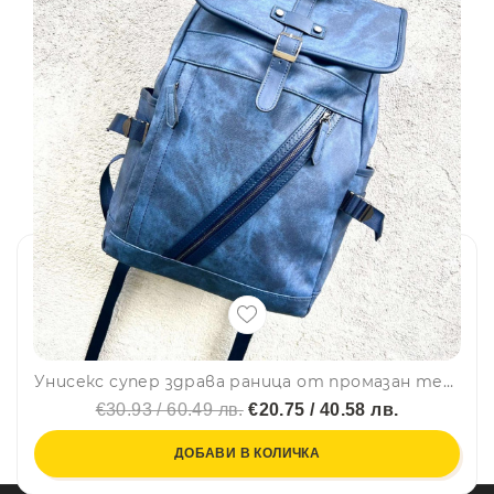
Унисекс супер здрава раница от промазан текстил NS3696 BLUE - подходяща за спорт, туризъм, училище и др.
€30.93 / 60.49 лв.
€20.75 / 40.58 лв.
ДОБАВИ В КОЛИЧКА