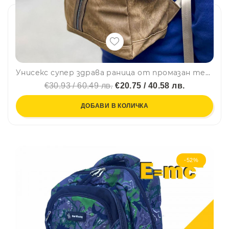
Унисекс супер здрава раница от промазан текстил NS3696 BROWN - подходяща за спорт, туризъм, училище и др.
€30.93 / 60.49 лв.
€20.75 / 40.58 лв.
ДОБАВИ В КОЛИЧКА
-52%