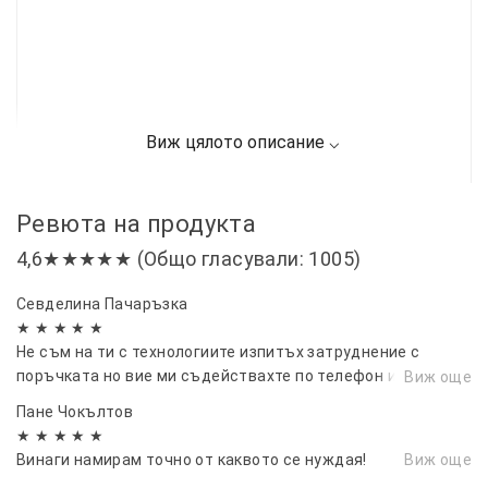
Ревюта на продукта
4,6★★★★★ (Общо гласували: 1005)
Севделина Пачаръзка
★ ★ ★ ★ ★
Не съм на ти с технологиите изпитъх затруднение с
поръчката но вие ми съдействахте по телефон и ми
Виж още
помогнахте много за което ви благодаря. Артикулите бяха
Пане Чокълтов
перфектни и качествени, изключително много ме
★ ★ ★ ★ ★
зарадвахте.
Винаги намирам точно от каквото се нуждая!
Виж още