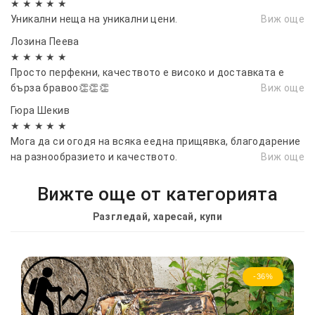
★ ★ ★ ★ ★
Уникални неща на уникални цени.
Виж още
Лозина Пеева
★ ★ ★ ★ ★
Просто перфекни, качеството е високо и доставката е
бърза бравоо👏👏👏
Виж още
Гюра Шекив
★ ★ ★ ★ ★
Мога да си огодя на всяка еедна прищявка, благодарение
на разнообразието и качеството.
Виж още
Вижте още от категорията
Разгледай, харесай, купи
-36%