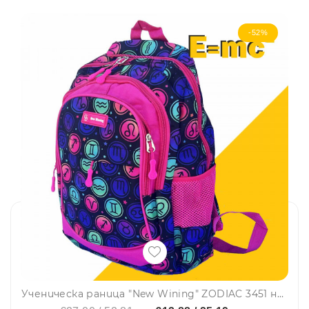
-52%
Ученическа раница "New Wining" ZODIAC 3451 непромокаема, с много джобчета, свеж десен, лилава с цветни елементи