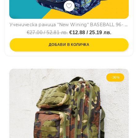
Ученическа раница "New Wining" BASEBALL 96- 3457 непромокаема, с много джобчета, свеж десен, лилава с цветни елементи
€27.00 / 52.81 лв.
€12.88 / 25.19 лв.
ДОБАВИ В КОЛИЧКА
-36%