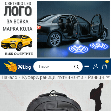
0
Начало
Куфари, раници, пътни чанти
Раници