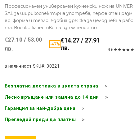
Професионален универсален кухненски нож на UNIVER
SAL за ширикоспектърна употреба, перфектен разм
ер, форма и тегло. Удобна дръжка за целодневна рабо
та. Високо качество на изпълнението
€27.10 / 53.00
€14.27 / 27.91
-47%
лв.
лв.
4.6
★
★
★
★
★
в наличност
SKU#: 30221
Безплатна доставка в цялата страна
Лесно връщане или замяна до 14 дни
Гаранция за най-добра цена
Прегледай преди да платиш