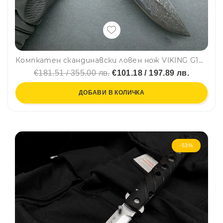
Компкатен скандинавски ловен нож VIKING G10, с кожена кания
€181.51 / 355.00 лв.
€101.18 / 197.89 лв.
ДОБАВИ В КОЛИЧКА
-53%