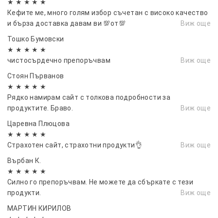
★ ★ ★ ★ ★
Кефите ме, много голям избор съчетан с високо качество
и бърза доставка давам ви 💯от💯
Виж още
Тошко Бумовски
★ ★ ★ ★ ★
чистосърдечно препоръчвам
Виж още
Стоян Първанов
★ ★ ★ ★ ★
Рядко намирам сайт с толкова подробности за
продуктите. Браво.
Виж още
Царевна Плюцова
★ ★ ★ ★ ★
Страхотен сайт, страхотни продукти👌
Виж още
Върбан К.
★ ★ ★ ★ ★
Силно го препоръчвам. Не можете да сбъркате с тези
продукти.
Виж още
МАРТИН КИРИЛОВ