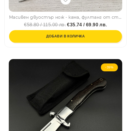
Масивен двуостър нож - кама, фултанг от стомана 5Cr13, кожена кания
€58.80 / 115.00 лв.
€35.74 / 69.90 лв.
ДОБАВИ В КОЛИЧКА
-39%