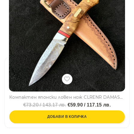
Компактен японски ловен нож CLRENR DAMASKUS, фултанг дамаска стомана VG10 69 слоя, дръжка орех и месинг, кожена кания
€73.20 / 143.17 лв.
€59.90 / 117.15 лв.
ДОБАВИ В КОЛИЧКА