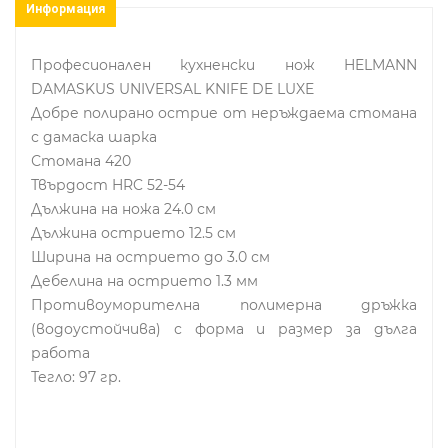
Информация
Професионален кухненски нож HELMANN
DAMASKUS UNIVERSAL KNIFE DE LUXE
Добре полирано острие от неръждаема стомана
с дамаска шарка
Стомана 420
Твърдост HRC 52-54
Дължина на ножа 24.0 см
Дължина острието 12.5 см
Ширина на острието до 3.0 см
Дебелина на острието 1.3 мм
Противоуморителна полимерна дръжка
(водоустойчива) с форма и размер за дълга
работа
Тегло: 97 гр.