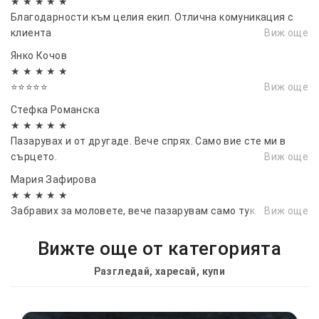
★ ★ ★ ★ ★
Благодарности към целия екип. Отлична комуникация с
клиента
Виж още
Янко Кочов
★ ★ ★ ★ ★
⭐⭐⭐⭐⭐
Виж още
Стефка Романска
★ ★ ★ ★ ★
Пазарувах и от другаде. Вече спрях. Само вие сте ми в
сърцето.
Виж още
Мария Зафирова
★ ★ ★ ★ ★
Забравих за моловете, вече пазарувам само тук.
Виж още
Вижте още от категорията
Разгледай, харесай, купи