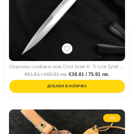
Огромен сгъваем нож Cold Steel 6" Ti-Lite Zytel Handle, стомана AUS-8, 33. см!!!
€81.81 / 160.01 лв.
€38.81 / 75.91 лв.
ДОБАВИ В КОЛИЧКА
-18%