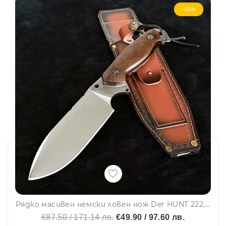
-43%
Рядко масивен немски ловен нож Der HUNT 222, фултанг стомана 5Cr13Mov, дървена дръжка chicken wings wood, кожена кания
€87.50 / 171.14 лв.
€49.90 / 97.60 лв.