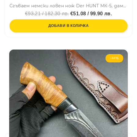
Сгъваем немски ловен нож Der HUNT МК-5, дамаска стомана VG10/69L, месинг и чирени еленов рог
€93.21 / 182.30 лв.
€51.08 / 99.90 лв.
ДОБАВИ В КОЛИЧКА
-44%