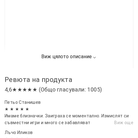
Ревюта на продукта
4,6★★★★★ (Общо гласували: 1005)
Петьо Станишев
★ ★ ★ ★ ★
Имаме близначки. Заиграха се моментално. Измислят си
съвместни игри и много се забавляват
Виж още
Лъчо Иликов