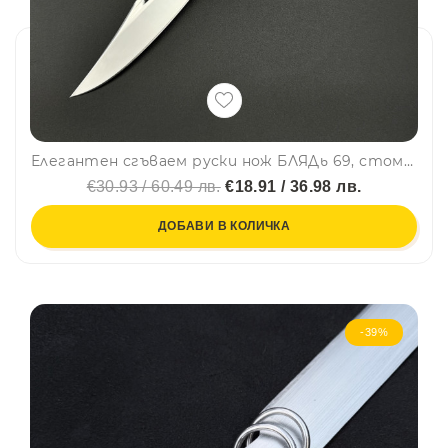
Елегантен сгъваем руски нож БЛЯДь 69, стомана 65х13, дръжка венге, калъф
€30.93 / 60.49 лв.
€18.91 / 36.98 лв.
ДОБАВИ В КОЛИЧКА
-39%