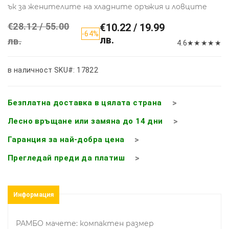
ък за женителите на хладните оръжия и ловците
€28.12 / 55.00
€10.22 / 19.99
-64%
лв.
лв.
4.6
★
★
★
★
★
в наличност
SKU#: 17822
Безплатна доставка в цялата страна
Лесно връщане или замяна до 14 дни
Гаранция за най-добра цена
Прегледай преди да платиш
Информация
РАМБО мачете: компактен размер