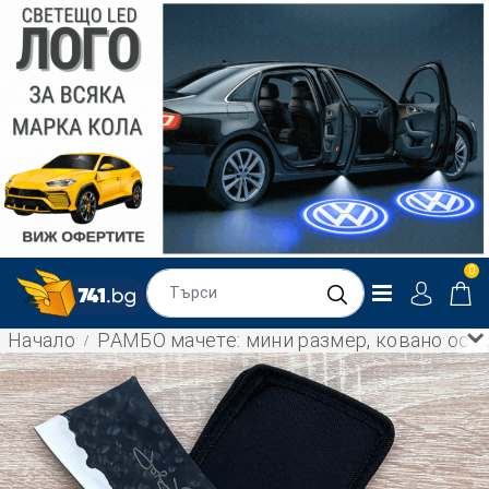
0
Начало
РАМБО мачете: мини размер, ковано ост