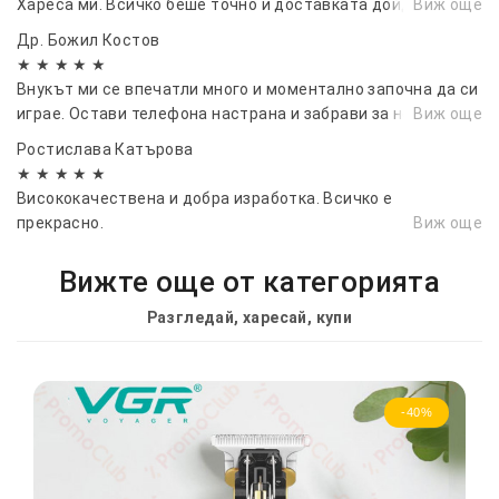
Хареса ми. Всичко беше точно и доставката дойде бързо
Виж още
Др. Божил Костов
★ ★ ★ ★ ★
Внукът ми се впечатли много и моментално започна да си
играе. Остави телефона настрана и забрави за него
Виж още
Ростислава Катърова
★ ★ ★ ★ ★
Висококачествена и добра изработка. Всичко е
прекрасно.
Виж още
Вижте още от категорията
Разгледай, харесай, купи
-40%