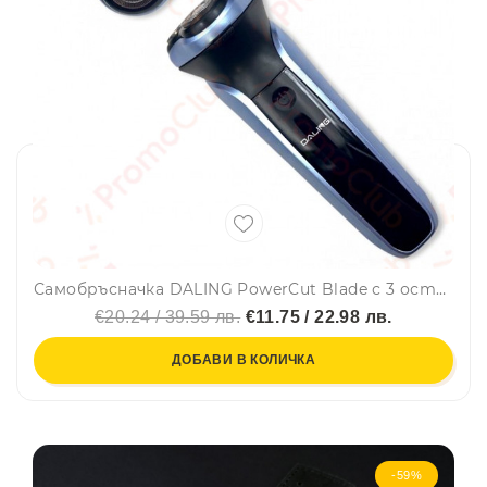
Самобръсначка DALING PowerCut Blade с 3 остриета
€20.24 / 39.59 лв.
€11.75 / 22.98 лв.
ДОБАВИ В КОЛИЧКА
-59%