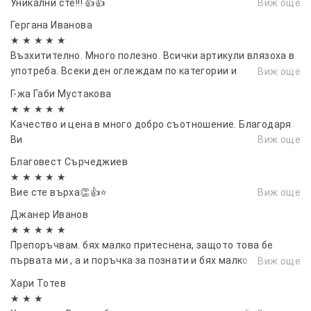
Уникални сте!!! 👍👍
Виж още
Гергана Иванова
★ ★ ★ ★ ★
Възхитително. Много полезно. Всички артикули влязоха в
употреба. Всеки ден оглеждам по категории и
Виж още
непрекъснато слагам в любими, Когато събера поръчка
Г-жа Габи Мустакова
за безплатна доставка - поръчвам
★ ★ ★ ★ ★
Качество и цена в много добро съотношение. Благодаря
Ви
Виж още
Благовест Сърчеджиев
★ ★ ★ ★ ★
Вие сте върха👏👍⭐
Виж още
Джанер Иванов
★ ★ ★ ★ ★
Препоръчвам. бях малко притеснена, защото това бе
първата ми , а и поръчка за познати и бях малко
Виж още
притеснена , но всичко е ок . Препоръчвам, и скоро пак ще
Хари Тотев
се възползвам...
★ ★ ★