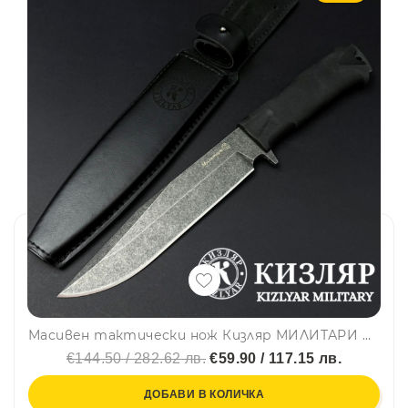
Масивен тактически нож Кизляр МИЛИТАРИ BLACK, стомана AUS-8, твърда кожена кания, KIZLYAR MILITARY
€144.50 / 282.62 лв.
€59.90 / 117.15 лв.
ДОБАВИ В КОЛИЧКА