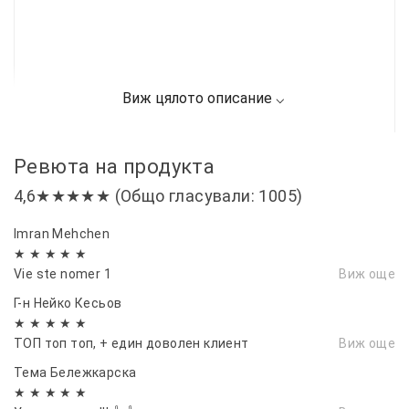
Ревюта на продукта
4,6★★★★★ (Общо гласували: 1005)
Imran Mehchen
★ ★ ★ ★ ★
Vie ste nomer 1
Виж още
Г-н Нейко Кесьов
★ ★ ★ ★ ★
ТОП топ топ, + един доволен клиент
Виж още
Тема Бележкарска
★ ★ ★ ★ ★