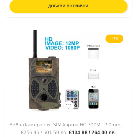
ДОБАВИ В КОЛИЧКА
-47%
Ловна камера със SIM карта HC-300M - 3.0mm, 20m, външен монтаж, цветна, ловна камера, Micro SD, за наблюдение /фотокапан/ - SMS, MMS, Email, Upload
€256.46 / 501.59 лв.
€134.98 / 264.00 лв.