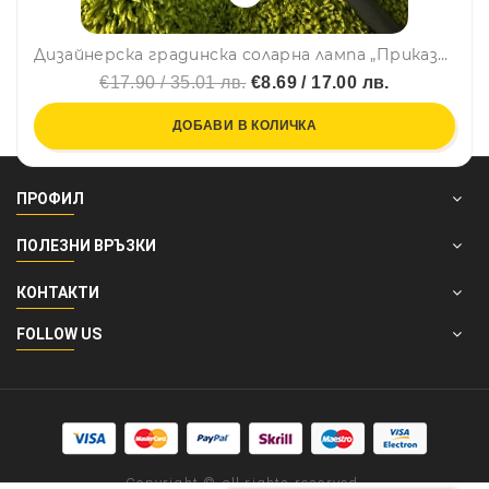
Дизайнерска градинска соларна лампа „Приказна къщичка“ с LED диод, топла светлина и батерия с дълъг живот
€17.90 / 35.01 лв.
€8.69 / 17.00 лв.
ДОБАВИ В КОЛИЧКА
ПРОФИЛ
ПОЛЕЗНИ ВРЪЗКИ
КОНТАКТИ
FOLLOW US
Copyright © all rights reserved.