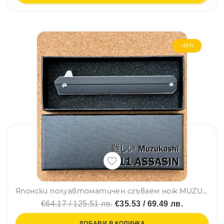
-45%
Японски полуавтоматичен сгъваем нож MUZUKASHI X11 ASSASIN, стомана D2, линейно заключване, кутия
€64.17 / 125.51 лв.
€35.53 / 69.49 лв.
ДОБАВИ В КОЛИЧКА